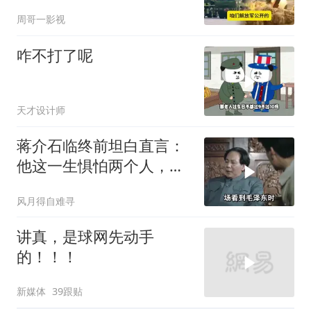
周哥一影视
咋不打了呢
天才设计师
蒋介石临终前坦白直言：
他这一生惧怕两个人，却
只敬佩一个人！
风月得自难寻
讲真，是球网先动手
的！！！
新媒体
39跟贴