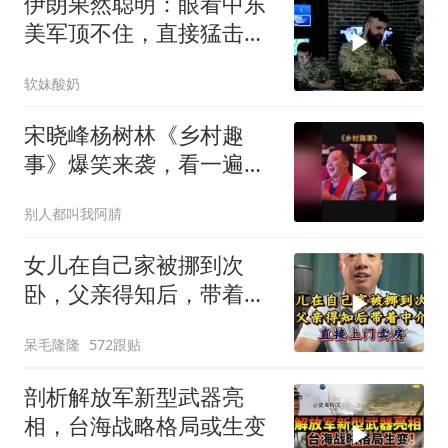
伊朗果然聪明：眼看中东
美军顶不住，直接猛击要
害，特朗普怂了
软妹酸奶
宋晓峰杨树林《乡村趣
事》爆笑来袭，看一遍笑
一遍
别人都叫我阿腈
女儿在自己家被挪到次
卧，父亲得知后，带着中
介直接上门卖房
呆毛隆隆
572跟贴
剖析解放军新型武器亮
相，台海战略格局或生变