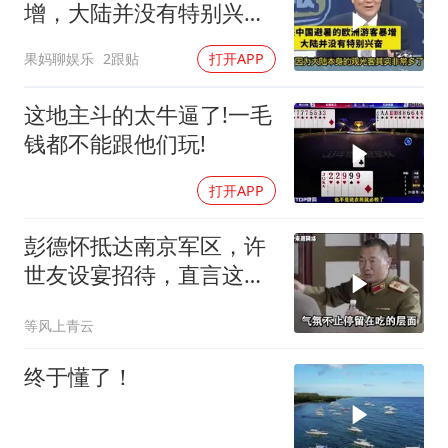
增，大陆并没有特别兴
奋！介文汲
果妈聊娱乐
2跟贴
打开APP
这地主斗的太牛逼了!一毛
钱都不能跟他们玩!
打开APP
彭德怀抵达南京军区，许
世友设宴招待，直言这是
最高的标准
等风上青云
终于懂了！