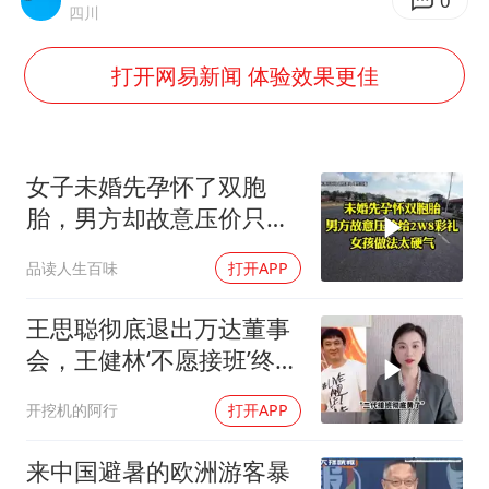
0
国防部：中国军队坚决反制任何闹海挑衅图谋
四川
百花奖开幕式
打开网易新闻 体验效果更佳
东航：国内客票提前14天免费退改
38岁演员求职万岁山NPC成功
我国外贸延续良好增长态势
女子未婚先孕怀了双胞
胎，男方却故意压价只给
“新疆阿勒泰八月能滑雪”不实
2万8彩礼
日本试射“战斧”导弹，国防部回应
品读人生百味
打开APP
夯实基础开新局
王思聪彻底退出万达董事
会，王健林‘不愿接班’终究
成真
开挖机的阿行
打开APP
来中国避暑的欧洲游客暴