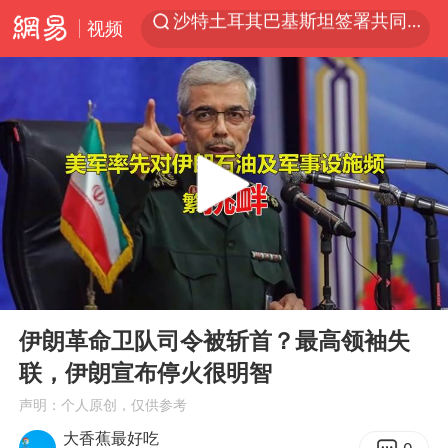
视频
泉州市委书记张毅恭被查
“电影+”如何激发千亿级消费新活力？
台风白海豚实时路径
全球首个长时储能一体化产业园量产
陈垣宇0-3张禹珍 国乒男单全军覆没
中巨芯：上半年归母净利润1405.77万元
四川宜宾市高县4.9级地震致1人死亡
00:00
09:35
中国女篮70-67险胜尼日利亚女篮
Play
Ent
full
伊朗革命卫队司令被斩首？最高领袖失
名创优品回应女子吐槽内裤质量差
联，伊朗宣布停火很明智
胜宏科技：股票交易异常波动
声明：个人原创，仅供参考
秋天的第一杯奶茶到底有多火
大香蕉最好吃