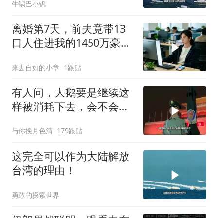
牛锅巴小钒
离婚第7天，前夫竟带13
口人住进我的1450万豪
宅，一开门全傻眼
来去自如的小章
1跟贴
有人问，大鹅要是继续这
样被消耗下去，会不会灭
亡？
与你挽月色清
179跟贴
这完全可以作为大陆解放
台湾的理由！
勇敢的探索世界