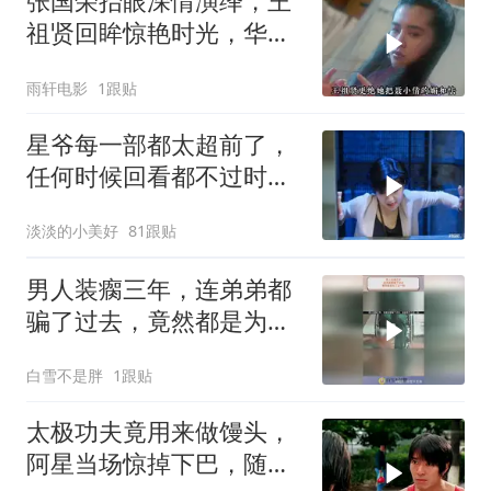
张国荣抬眼深情演绎，王
祖贤回眸惊艳时光，华语
奇幻片难以超越
雨轩电影
1跟贴
星爷每一部都太超前了，
任何时候回看都不过时，
后劲十足
淡淡的小美好
81跟贴
男人装瘸三年，连弟弟都
骗了过去，竟然都是为了
这一刻！
白雪不是胖
1跟贴
太极功夫竟用来做馒头，
阿星当场惊掉下巴，随后