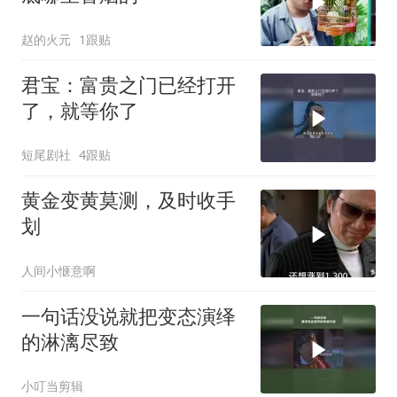
赵的火元
1跟贴
君宝：富贵之门已经打开
了，就等你了
短尾剧社
4跟贴
黄金变黄莫测，及时收手
划
人间小惬意啊
一句话没说就把变态演绎
的淋漓尽致
小叮当剪辑