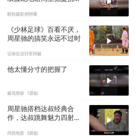
恩
邮轮摄影师阿嗵
《少林足球》百看不厌，
周星驰的搞笑永远不过时
记录生活日常阿蜴
他太懂分寸的把握了
菊花剪影
1跟贴
周星驰搭档达叔经典合
作，达叔跳舞魅力四射，
意外抢了星爷风头
尚悦电影
2跟贴