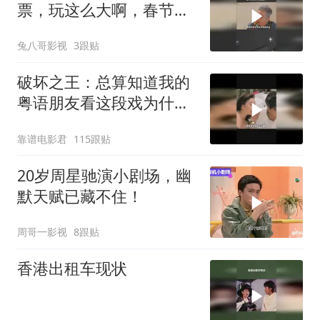
票，玩这么大啊，春节档
电子榨菜来了
兔八哥影视
3跟贴
破坏之王：总算知道我的
粤语朋友看这段戏为什么
会不好意思了
靠谱电影君
115跟贴
20岁周星驰演小剧场，幽
默天赋已藏不住！
周哥一影视
8跟贴
香港出租车现状