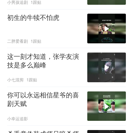
小男孩追剧
1跟贴
初生的牛犊不怕虎
二胖爱看剧
1跟贴
这一刻才知道，张学友演
技是多么巅峰
小七混剪
1跟贴
你可以永远相信星爷的喜
剧天赋
小幸运追影