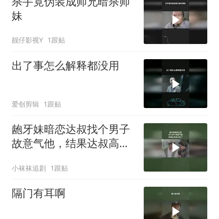
杀手竟伪装成师兄暗杀师
妹
靓仔影视Y
1跟贴
出了事怎么解释都没用
爱创剪辑
1跟贴
龅牙妹暗恋达叔找个男子
故意气他，结果达叔高兴
坏了
小袜袜追剧
1跟贴
隔门有耳啊