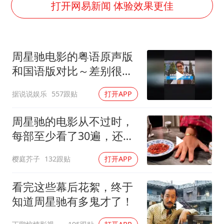
牛津大学一纸声明甩不了锅
打开网易新闻 体验效果更佳
香港宏福苑火灾或由烟头引起
浙江台州《告全体市民书》
周星驰电影的粤语原声版
西贝创始人贾国龙押注鲜羊赛道
和国语版对比～差别很
“不怕六爷挂得多 就怕六爷挂一颗”
大！讲粤语的星爷才是他
据说说娱乐
557跟贴
打开APP
董璇小酒窝朵朵为佟丽娅庆生
自己！
36岁男演员成景区NPC后人气爆棚
周星驰的电影从不过时，
人民的健康、体质、幸福一脉相承
每部至少看了30遍，还是
很喜欢看
樱庭芥子
132跟贴
打开APP
看完这些幕后花絮，终于
知道周星驰有多鬼才了！