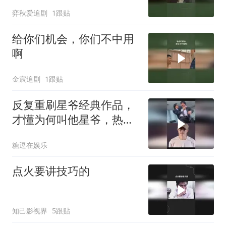
弈秋爱追剧
1跟贴
给你们机会，你们不中用
啊
金宸追剧
1跟贴
反复重刷星爷经典作品，
才懂为何叫他星爷，热血
爱国燃爆
糖逗在娱乐
点火要讲技巧的
知己影视界
5跟贴