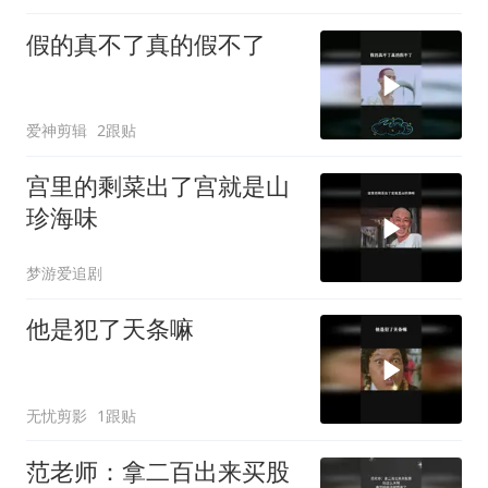
假的真不了真的假不了
爱神剪辑
2跟贴
宫里的剩菜出了宫就是山
珍海味
梦游爱追剧
他是犯了天条嘛
无忧剪影
1跟贴
范老师：拿二百出来买股