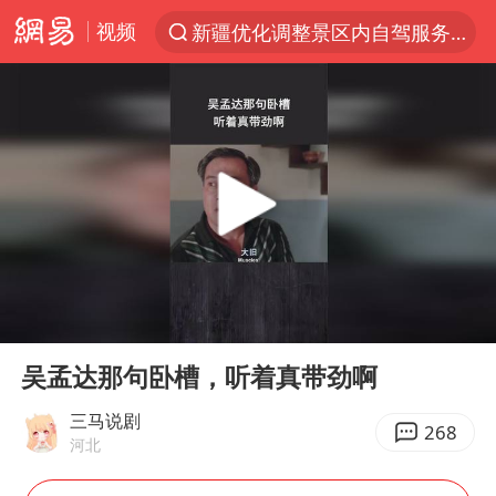
视频
新疆优化调整景区内自驾服务收费
解锁各地夏日限定体验
男童模仿奥特曼从高处跳下致骨折
峰哥 汪海林
河南潜逃10日重大刑案嫌疑人落网
西湖突现狂风暴雨 游客瞬间被浇透
金饰克价一夜涨回1300元
00:00
02:17
视频丨中国东方电气集团原党组副书记、董事宋致远被查
Play
Ent
full
梁家辉：到内地拍戏不是北上是回归
吴孟达那句卧槽，听着真带劲啊
白海豚将正面袭击贯穿浙江
三马说剧
268
河北
酒店回应车内过夜被收150元