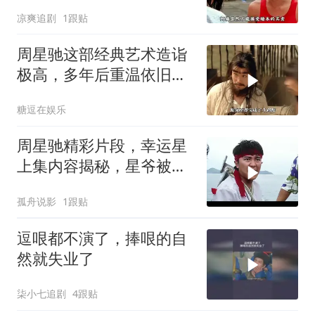
高歌一曲
凉爽追剧
1跟贴
周星驰这部经典艺术造诣
极高，多年后重温依旧动
人
糖逗在娱乐
周星驰精彩片段，幸运星
上集内容揭秘，星爷被黑
老大扔进大海
孤舟说影
1跟贴
逗哏都不演了，捧哏的自
然就失业了
柒小七追剧
4跟贴