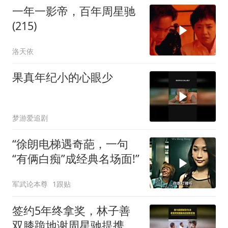
一年一影帝，百年周星驰
(215)
洛天依
果真年纪小的心眼少
梦游爱追剧
“徐朗电梯遇奇葩，一句
“有俩白痴”成经典名场面!”
军武论本尊
1跟贴
签约5年终拿奖，林子善
双膝跪地谢周星驰提携之