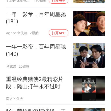
丁鸊惊悚影视解说
195跟贴
打开APP
一年一影帝，百年周星驰
(181)
Agnostic失格
2跟贴
打开APP
一年一影帝，百年周星驰
(140)
乌贼酱
20跟贴
重温经典赌侠2最精彩片
段，隔山打牛永不过时
南方的冬天