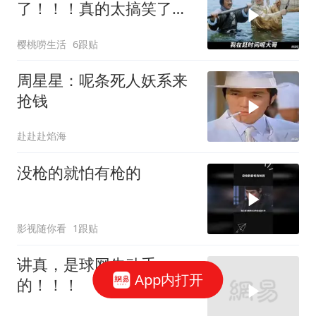
了！！！真的太搞笑了！
星爷不愧是第一喜剧之王
樱桃唠生活
6跟贴
周星星：呢条死人妖系来
抢钱
赴赴赴焰海
没枪的就怕有枪的
影视随你看
1跟贴
讲真，是球网先动手
App内打开
的！！！