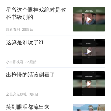
星爷这个眼神戏绝对是教
科书级别的
魏延看剧
28跟贴
这算是谁玩了谁
小白影视君
85跟贴
出枪慢的活该倒霉了
全是亮点剧社
3跟贴
笑到眼泪都流出来