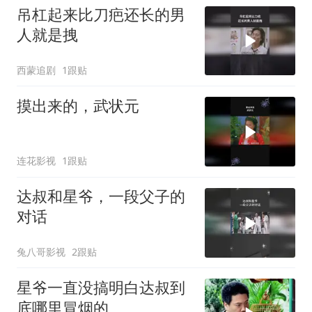
吊杠起来比刀疤还长的男
人就是拽
西蒙追剧
1跟贴
摸出来的，武状元
连花影视
1跟贴
达叔和星爷，一段父子的
对话
兔八哥影视
2跟贴
星爷一直没搞明白达叔到
底哪里冒烟的