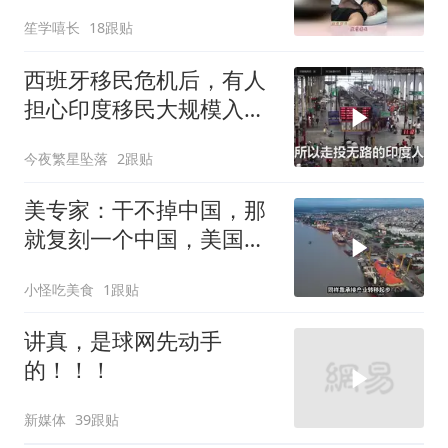
熟练！
笙学嘻长
18跟贴
西班牙移民危机后，有人
担心印度移民大规模入侵
中国，这可能吗？
今夜繁星坠落
2跟贴
美专家：干不掉中国，那
就复刻一个中国，美国看
上了这两个国家
小怪吃美食
1跟贴
讲真，是球网先动手
的！！！
新媒体
39跟贴