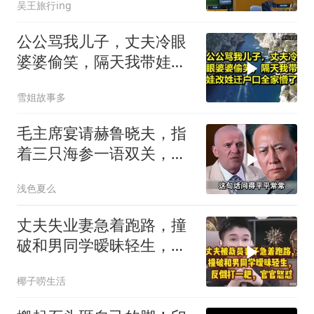
吴王旅行ing
公公骂我儿子，丈夫冷眼
婆婆偷笑，隔天我带娃改
姓迁户口全家懵了！
雪姐故事多
毛主席宴请赫鲁晓夫，指
着三只海参一语双关，赫
鲁晓夫听完直冒汗
浅色夏么
丈夫失业妻急着跑路，撞
破和男同学暧昧轻生，反
倒打一耙官官怒怼
椰子唠生活