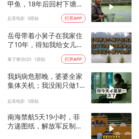
甲鱼，18年后回村下塘瞬
间傻眼
起喜电影
8跟贴
打开APP
岳母带着小舅子在我家住
了10年，得知我给女儿买
车后，小舅子突
量子驱动QD
1跟贴
打开APP
我妈病危那晚，婆婆全家
集体关机；我没闹只做1
事，6天后她打来电话：
起喜电影
5跟贴
你是不是疯了？
南海禁航5天19小时，菲
方递图纸，解放军反制组
合拳已到位