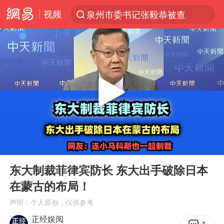
视频
泉州市委书记张毅恭被查
“电影+”如何激发千亿级消费新活力？
上海：台风白海豚或将带来龙卷风
陈垣宇0-3张禹珍 国乒男单全军覆没
秋天的第一杯奶茶到底有多火
中巨芯：上半年归母净利润1405.77万元
四川宜宾高县4.9级地震致1死
00:00
05:27
东航：国内客票提前14天免费退改
Play
Ent
full
美股存储板块集体大跌
东大制裁菲律宾防长 东大出手破除日本
在蒙古的布局！
日本试射“战斧”导弹，国防部回应
声明：个人原创，仅供参考
广东雷州通报特教老师招聘违规事件
正经娱阅