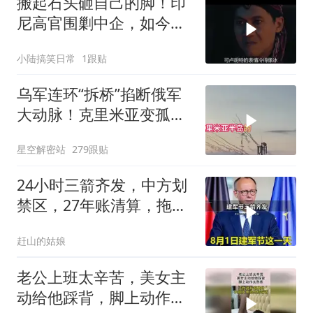
搬起石头砸自己的脚！印
尼高官围剿中企，如今烂
摊子没人收
小陆搞笑日常
1跟贴
乌军连环“拆桥”掐断俄军
大动脉！克里米亚变孤
岛，黑海舰队被迫“搬
星空解密站
279跟贴
家”？
24小时三箭齐发，中方划
禁区，27年账清算，拖船
问题公开
赶山的姑娘
老公上班太辛苦，美女主
动给他踩背，脚上动作太