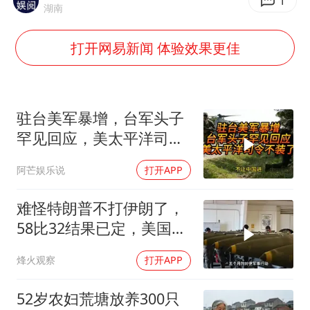
百花奖开幕式
1
湖南
胡彦斌韩磊 谁帮谁
打开网易新闻 体验效果更佳
我国外贸延续良好增长态势
国防部：中国军队坚决反制任何闹海挑衅图谋
“新疆阿勒泰八月能滑雪”不实
驻台美军暴增，台军头子
女儿为争财产堵门阻挠父亲出殡
罕见回应，美太平洋司令
不装了！
U17国足点球大战淘汰河床晋级决赛
阿芒娱乐说
打开APP
夯实基础开新局
难怪特朗普不打伊朗了，
58比32结果已定，美国专
家：一个时代结束
烽火观察
打开APP
52岁农妇荒塘放养300只