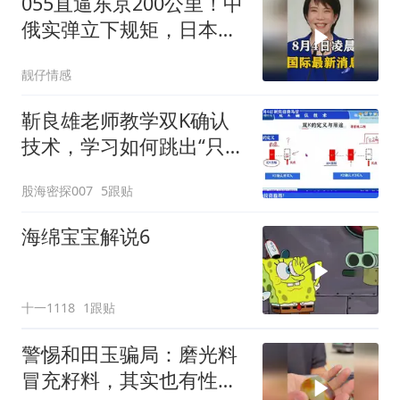
055直逼东京200公里！中
俄实弹立下规矩，日本除
了拍照根本不敢动
靓仔情感
靳良雄老师教学双K确认
技术，学习如何跳出“只看
价格”的表现，看穿主力资
股海密探007
5跟贴
金真实意图，寻找科学买
卖点
海绵宝宝解说6
十一1118
1跟贴
警惕和田玉骗局：磨光料
冒充籽料，其实也有性价