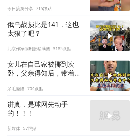
比
今日搞笑分享
715跟贴
俄乌战损比是141，这也
太狠了吧？
北京作家编剧肥猪满圈
3185跟贴
女儿在自己家被挪到次
卧，父亲得知后，带着中
介直接上门卖房
呆毛隆隆
704跟贴
讲真，是球网先动手
的！！！
新媒体
57跟贴