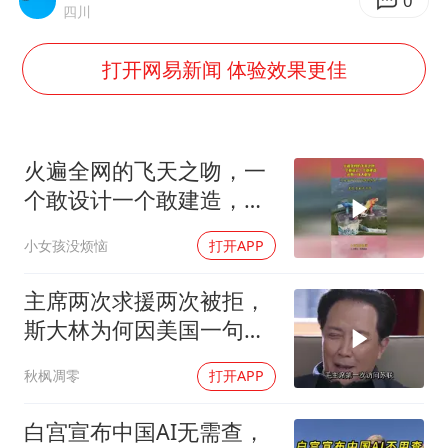
男子结婚8年3个女儿都不是亲生
0
四川
手机真会“偷听”我们说话吗
打开网易新闻 体验效果更佳
轰-6K到底是不是战略轰炸机
“皋”在低处
面对面丨蔡磊：与渐冻症抗争 纵使不敌 也不屈服
火遍全网的飞天之吻，一
5万小车卖不动 微型代步车集体遇冷
个敢设计一个敢建造，还
有一伙人敢坐！
加沙约14万栋建筑被完全摧毁
小女孩没烦恼
打开APP
从科技创新看开局起步的时与势
主席两次求援两次被拒，
斯大林为何因美国一句话
态度大转弯？
秋枫凋零
打开APP
白宫宣布中国AI无需查，