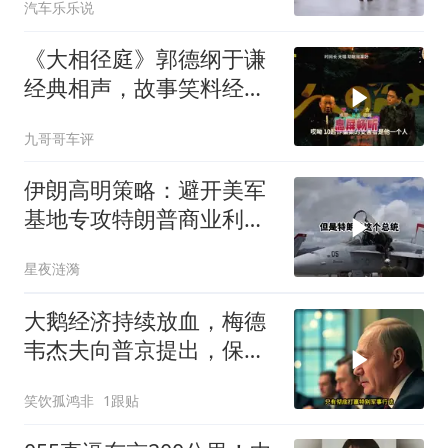
汽车乐乐说
《大相径庭》郭德纲于谦
经典相声，故事笑料经典
不断！
九哥哥车评
伊朗高明策略：避开美军
基地专攻特朗普商业利益
要害
星夜涟漪
大鹅经济持续放血，梅德
韦杰夫向普京提出，保住
国家的唯一办法
笑饮孤鸿非
1跟贴