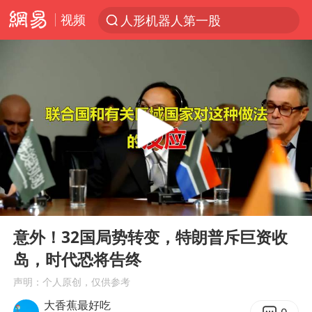
视频
人形机器人第一股
台风“白海豚”登陆 各地各部门全力应对
多地银行上调存款利率
上海地铁4条线路全线停运
4.2平卫生间补漏注胶花1.55万
白海豚路径图
宇树申购 中一签有望赚20万元
00:00
09:01
今日有3只新股申购
Play
Ent
full
武汉3名城管协管员殴打摊主被刑拘
意外！32国局势转变，特朗普斥巨资收
岛，时代恐将告终
白海豚可深入内陆制造大范围风雨
声明：个人原创，仅供参考
NBA传奇教练老尼尔森去世
大香蕉最好吃