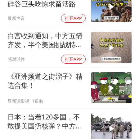
硅谷巨头吃惊求留活路
最新声音
打开APP
白宫收到通知，中方五箭
齐发，半个美国挑战特朗
普，中期选举难了
感谢过往
打开APP
《亚洲频道之街溜子》精
选合集！
吕新说影视
1跟贴
日本：当着120多国，不
敢提美国扔核弹？中方：
你不提，我提！