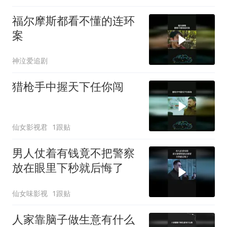
福尔摩斯都看不懂的连环
案
神泣爱追剧
猎枪手中握天下任你闯
仙女影视君
1跟贴
男人仗着有钱竟不把警察
放在眼里下秒就后悔了
仙女味影视
1跟贴
人家靠脑子做生意有什么