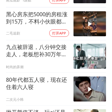
南瓜观影
1跟贴
打开APP
黑心房东把5000的房租涨
到15万，不料小伙眼都不
眨都同意了！
二毛追剧
打开APP
九点被辞退，八分钟交接
走人，老板想补30万年终
奖却发现被拉黑
时尚的弄潮
80年代都五人寝，现在还
住着六人寝
二次元小韩