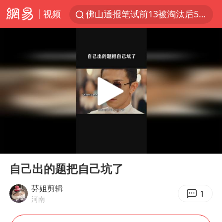
视频
佛山通报笔试前13被淘汰后5名进体检
方程豹钛9新车申报
泰国枪击案凶手先杀祖父母后行凶
台风“白海豚”体型变大！环流面积接近13个浙江那么大
泰国校园枪击案死亡人数升至7人
河南回应带薪错峰休假通知引争议
国防部回应日本试射“战斧”导弹
00:00
01:01
国防部：中国军队坚决反制任何闹海挑衅图谋
Play
Ent
full
四川宜宾市高县发生4.9级地震
自己出的题把自己坑了
江苏发布台风蓝色预警
芬姐剪辑
1
河南
“立秋的第一杯奶茶”又爆单了