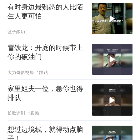
有时身边最熟悉的人比陌
生人更可怕
盒子酸奶
雪铁龙：开庭的时候带上
你的破油门
大力哥影视局
1跟贴
家里姐夫一位，急你也得
排队
长歌追剧
1跟贴
想过边境线，就得动点脑
子！