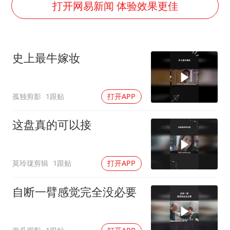
中国仓储指数连续两月运行在扩张区间
打开网易新闻 体验效果更佳
曝美拒绝乌增购“爱国者”导弹请求
陕西省委书记赶赴柞水县杏坪镇
史上最牛嫁妆
女孩摆摊卖菌子时收到北大通知书
改名后的“青海拉面”店
孤独剪影
1跟贴
打开APP
东方之约 相约未来
这盘真的可以接
莫玲珑剪辑
1跟贴
打开APP
自断一臂感觉完全没必要