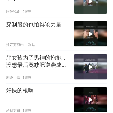
阿佳说剧
2跟贴
穿制服的也怕舆论力量
好好剪剪辑
1跟贴
胖女孩为了男神的抱抱，
没想最后竟减肥逆袭成校
花
剧说小妖
1跟贴
好快的枪啊
爱创剪辑
1跟贴