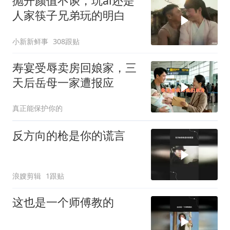
抛开颜值不谈，玩ai还是
人家筷子兄弟玩的明白
小新新鲜事
308跟贴
寿宴受辱卖房回娘家，三
天后岳母一家遭报应
真正能保护你的
反方向的枪是你的谎言
浪嫂剪辑
1跟贴
这也是一个师傅教的