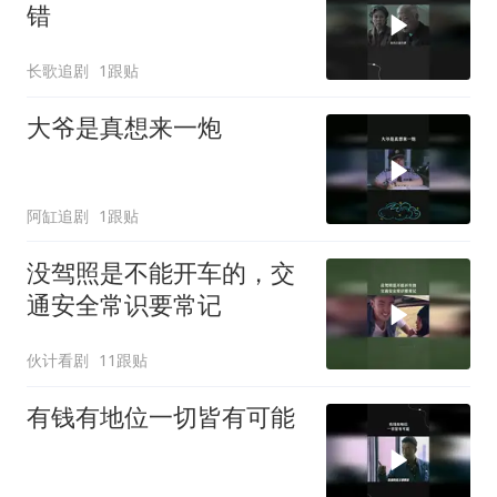
错
长歌追剧
1跟贴
大爷是真想来一炮
阿缸追剧
1跟贴
没驾照是不能开车的，交
通安全常识要常记
伙计看剧
11跟贴
有钱有地位一切皆有可能