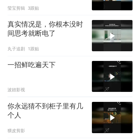
莹宝剪辑
3跟贴
真实情况是，你根本没时
间思考就断电了
丸子追剧
1跟贴
一招鲜吃遍天下
波妞影视
你永远猜不到柜子里有几
个人
猥皮剪影