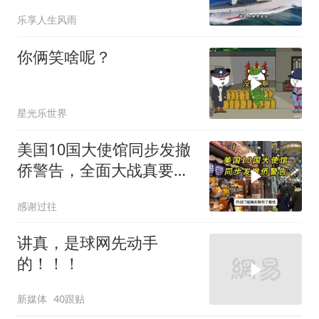
乐享人生风雨
你俩笑啥呢？
星光乐世界
美国10国大使馆同步发撤
侨警告，全面大战真要来
了？
感谢过往
讲真，是球网先动手
的！！！
新媒体
40跟贴