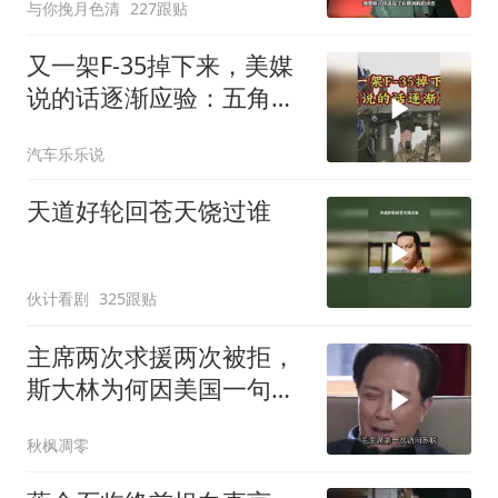
与你挽月色清
227跟贴
又一架F-35掉下来，美媒
说的话逐渐应验：五角大
楼要亏大了
汽车乐乐说
天道好轮回苍天饶过谁
伙计看剧
325跟贴
主席两次求援两次被拒，
斯大林为何因美国一句话
态度大转弯？
秋枫凋零