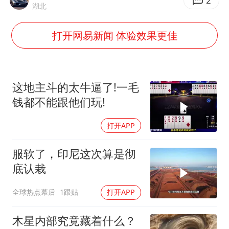
梁家辉：到内地拍戏不是北上是回归
2
湖北
牛津大学一纸声明甩不了锅
打开网易新闻 体验效果更佳
包文婧：二胎很难一碗水端平
香港宏福苑火灾或由烟头引起
女主硬加吻戏短剧已下架
这地主斗的太牛逼了!一毛
浙江台州《告全体市民书》
钱都不能跟他们玩!
《给阿嬷的情书》售后来了
打开APP
人民的健康、体质、幸福一脉相承
服软了，印尼这次算是彻
底认栽
全球热点幕后
1跟贴
打开APP
木星内部究竟藏着什么？