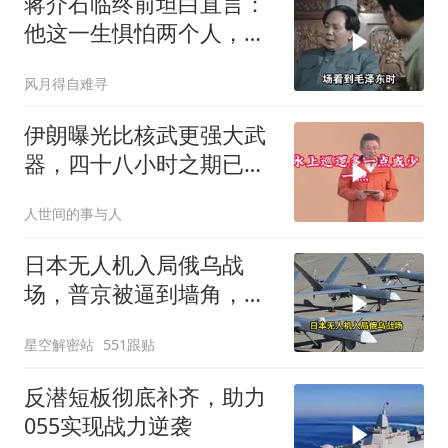
蒋介石临终前坦白直言：
他这一生惧怕两个人，却
只敬佩一个人！
风月得自难寻
伊朗曝光比核武更强大武
器，四十八小时之期已
到，美军难以取胜
人世间的事与人
日本无人机入局俄乌战
场，普京被逼到墙角，这
场仗只剩下死战一条路
星空解密站
551跟贴
反潜短板彻底补齐，助力
055实现战力逆袭