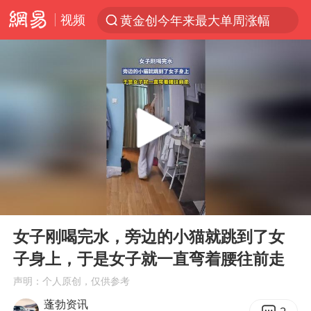
视频
黄金创今年来最大单周涨幅
解锁各地夏日限定体验
台风白海豚闭眼意味着什么
峰哥实名举报汪海林偷税漏税
浙江温州发布台风橙色预警信号
男童模仿奥特曼从高处跳下致骨折
富婆带资进组给自己硬加60多场吻戏
00:00
00:10
金饰克价一夜涨回1300元
Play
Ent
full
名创优品一次性内裤 颜面尽失
女子刚喝完水，旁边的小猫就跳到了女
子身上，于是女子就一直弯着腰往前走
白海豚将正面袭击贯穿浙江
声明：个人原创，仅供参考
视频丨中国东方电气集团原党组副书记、董事宋致远被查
蓬勃资讯