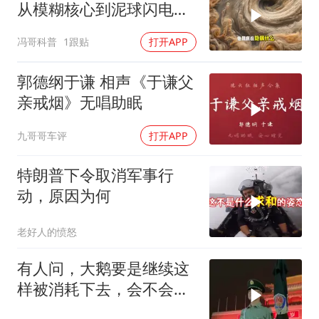
从模糊核心到泥球闪电，
重塑太阳系起源
冯哥科普
1跟贴
打开APP
郭德纲于谦 相声《于谦父
亲戒烟》无唱助眠
九哥哥车评
打开APP
特朗普下令取消军事行
动，原因为何
老好人的愤怒
有人问，大鹅要是继续这
样被消耗下去，会不会灭
亡？