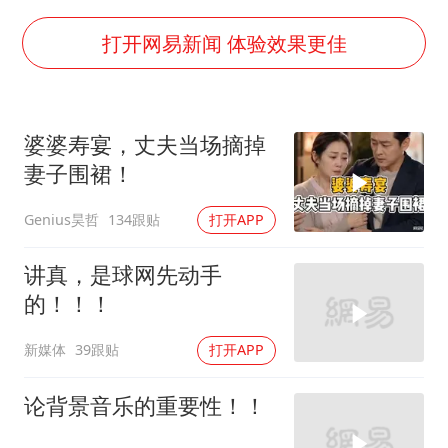
“深圳地面沉降致车辆损坏”不实
24小时不关空调 电费会更低吗
打开网易新闻 体验效果更佳
把党建设得更加坚强有力
宇树科技王兴兴身家有望超200亿元
婆婆寿宴，丈夫当场摘掉
村民谈“梅姨”：叫的其实是“媒姨”
妻子围裙！
中国养老床位“三连降”
Genius昊哲
134跟贴
打开APP
贵州轮胎子公司获美国退税8136万
郑国霖回应去景区上班被保安拦下
讲真，是球网先动手
的！！！
奋进开新局 实干挑大梁
新媒体
39跟贴
打开APP
论背景音乐的重要性！！