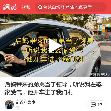
视频
台风白海豚登陆地点更新
看守所辅警收受10万获刑1年
以“新”破局 首发经济点亮城市消费活力
台风白海豚进入48小时警戒线
中方回应是否在太平洋海底开采稀土
台风白海豚影响中国已成定局
佛得角门将亮相智利俱乐部主场
00:00
26:20
U17国足1分钟轰2球
Play
Ent
full
宇树科技发行价格150.80元/股
后妈带来的弟弟当了领导，听说我在婆
家受气，他开车进了我们村
五粮液渠道价一箱上涨近百元
法国下周开始禁止未经同意的电话营销
记得的太少
17
四川