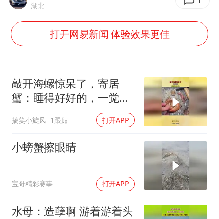
医疗垃圾做手机壳 这也是谋财害命
1
湖北
武契奇：欧洲已处于大战边缘
打开网易新闻 体验效果更佳
经销商证实雪佛兰已暂停在华新车销售
7月CPI同比上涨0.5% 经济内生增长动力持续增强
部分银行上调存款利率
敲开海螺惊呆了，寄居
货车高速制动失灵 交警护航化险为夷
蟹：睡得好好的，一觉醒
来家没了!
白海豚突然大拐弯 走出罕见路线
搞笑小旋风
1跟贴
打开APP
下党之路
小螃蟹擦眼睛
宝哥精彩赛事
打开APP
水母：造孽啊 游着游着头