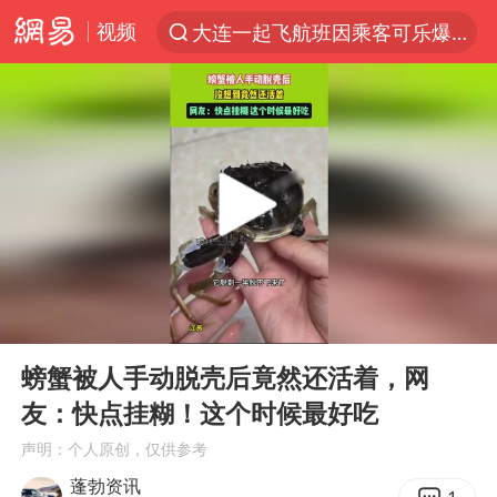
视频
大连一起飞航班因乘客可乐爆瓶折返
新能源汽车产业链提速
SK海力士回应“或出售重庆工厂”传闻
辽宁28名务农人员中暑死亡？官方辟谣
费大厨不自称“大王”了
中央气象台继续发布暴雨橙警
独闯南太行失联女子遗体已找到
00:00
01:18
血指纹匹配成功，20年悬案告破！凶手被执行死刑
Play
Ent
full
相声演员李晓龙因病去世 年仅38岁
螃蟹被人手动脱壳后竟然还活着，网
友：快点挂糊！这个时候最好吃
演员秦焰去世 曾出演《狂飙》
声明：个人原创，仅供参考
“还不如不放假”
蓬勃资讯