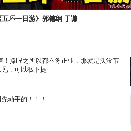
笔试第一被劝弃考涉事副校长被撤职
构建更高水平的全民健身公共服务体系
《五环一日游》郭德纲 于谦
挡“张雪机车”民进党当局怕什么
灌溉水坝被隔成鱼塘 村民投诉20余年
萌娃帮爷爷脱玉米 卖力干活超可爱
奋力开创中国式现代化建设新局面
相声！捧哏之所以都不务正业，那就是头没带
意见，可以私下提
网先动手的！！！