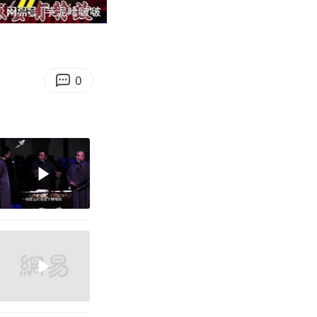
16:00
Enter
fullscreen
0