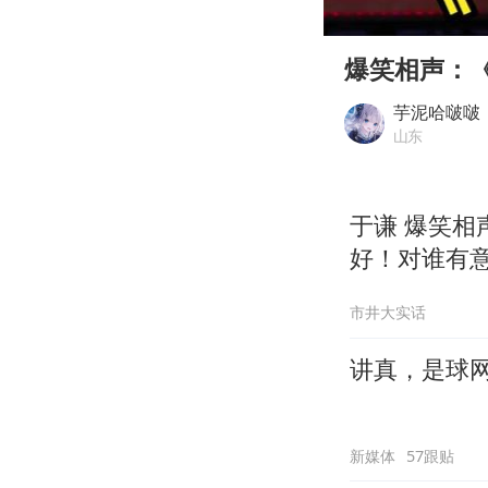
00:00
Play
爆笑相声：
芋泥哈啵啵
山东
于谦 爆笑
好！对谁有
市井大实话
讲真，是球
新媒体
57跟贴