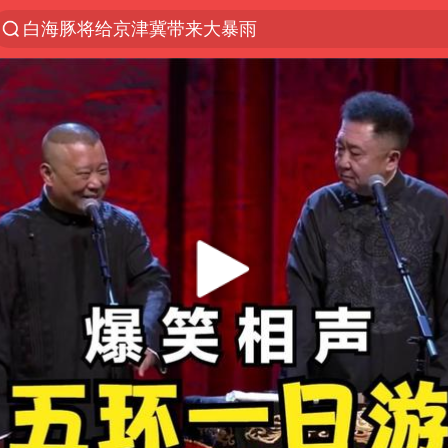
白海豚将给京津冀带来大暴雨
《披荆斩棘2026》阵容官宣
国足U17与阿森纳决赛取消 并列冠军
女子发现前夫婚内与第三者育子
王艺迪无缘横滨赛决赛
2025年小学教师减少13.19万
王艺迪2-4不敌张本美和止步4强
以军士兵把枪口对准中国记者
上门女婿出轨女邻居多年被判重婚罪
韩军前线部队连曝丑闻
《龙餐馆》 冲奖