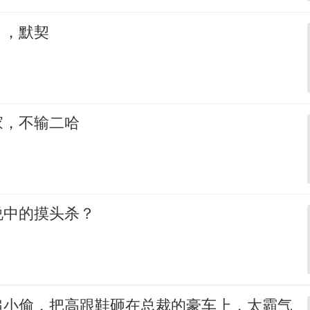
，，默契
家，不输二哈
说中的摸头杀？
追小偷，把高跟鞋砸在总裁的豪车上，太霸气