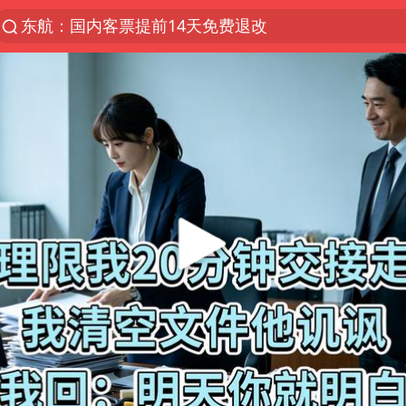
东航：国内客票提前14天免费退改
“电影+”如何激发千亿级消费新活力？
日本试射“战斧”导弹，国防部回应
台风白海豚实时路径
向鹏0-3不敌张本智和
曝韩国足协为外籍裁判员安排色情招待
四川宜宾市高县4.9级地震致1人死亡
广东雷州通报特教老师招聘违规事件
我国外贸延续良好增长态势
“新疆阿勒泰八月能滑雪”不实
陈幸同晋级WTT横滨冠军赛8强