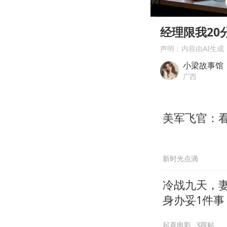
00:00
Play
经理限我2
声明：内容由AI生成
小梁故事馆
广西
美军飞官：
新时光点滴
冷战九天，
身办妥1件事
起喜电影
3跟贴