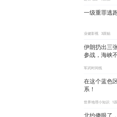
一级重罪逃
业健影视
3跟贴
伊朗扔出三
参战，海峡
军武时间线
在这个蓝色区
系！
世界地理小知识
1
北约傻眼了