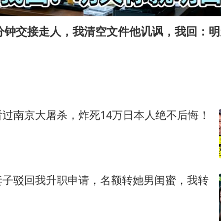
泰国枪击案凶手先杀祖父母后行凶
“立秋的第一杯奶茶”又爆单了
0分钟交接走人，我清空文件他讥讽，我回：
国防部：坚决反制任何闹海挑衅图谋
超颖电子拟投资20.86亿建设新项目
宇树科技中一签需缴款7.54万元
两名乘客在飞机上因调节座椅起冲突
看过南京大屠杀，炸死14万日本人绝不后悔！
女儿为争财产堵门阻挠父亲出殡
夯实基础开新局
妻子驳回我升职申请，名额转她男闺蜜，我转