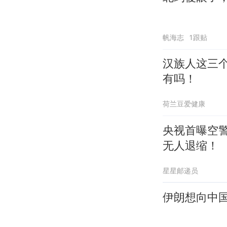
帆海志
1跟贴
汉族人这三
有吗！
荷兰豆爱健康
央视首曝空警
无人退缩！
星星邮递员
伊朗想向中