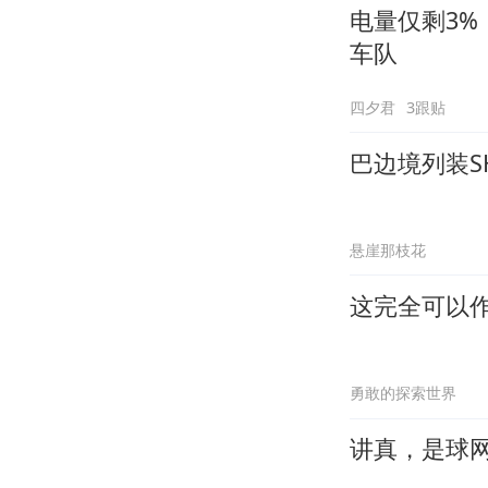
电量仅剩3
车队
四夕君
3跟贴
巴边境列装S
悬崖那枝花
这完全可以
勇敢的探索世界
讲真，是球