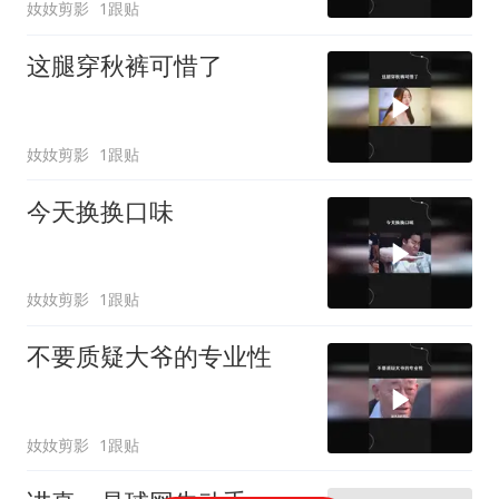
奻奻剪影
1跟贴
这腿穿秋裤可惜了
奻奻剪影
1跟贴
今天换换口味
奻奻剪影
1跟贴
不要质疑大爷的专业性
奻奻剪影
1跟贴