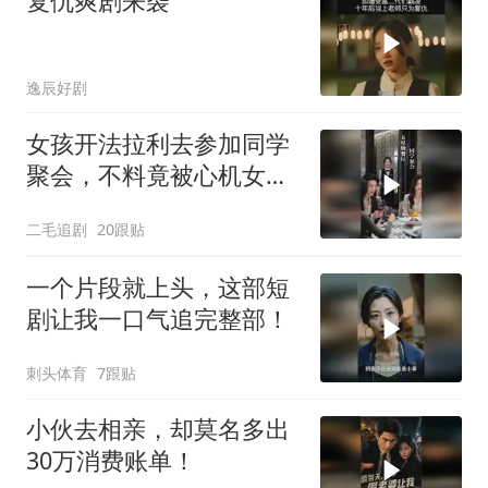
复仇爽剧来袭
逸辰好剧
女孩开法拉利去参加同学
聚会，不料竟被心机女冒
充车主！
二毛追剧
20跟贴
一个片段就上头，这部短
剧让我一口气追完整部！
刺头体育
7跟贴
小伙去相亲，却莫名多出
30万消费账单！