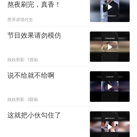
熬夜刷完，真香！
黑哥讲现代史
节目效果请勿模仿
奻奻剪影
1跟贴
说不给就不给啊
奻奻剪影
3跟贴
这就把小伙勾住了