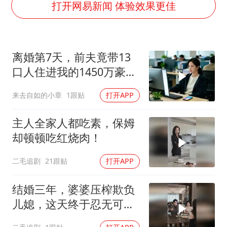
打开网易新闻 体验效果更佳
牛津大学一纸声明甩不了锅
海鲜忘车里4天打开门满车都是蛆
儿子陪躺平老爹体验外卖员火了
离婚第7天，前夫竟带13
口人住进我的1450万豪
香港宏福苑火灾或由烟头引起
宅，一开门全傻眼
西贝创始人贾国龙押注鲜羊赛道
来去自如的小章
1跟贴
打开APP
几元成本 千万市值蒸发
主人全家人都吃素，保姆
人民的健康、体质、幸福一脉相承
却顿顿吃红烧肉！
二毛追剧
21跟贴
打开APP
结婚三年，婆婆压榨欺负
儿媳，这天终于忍无可
忍！