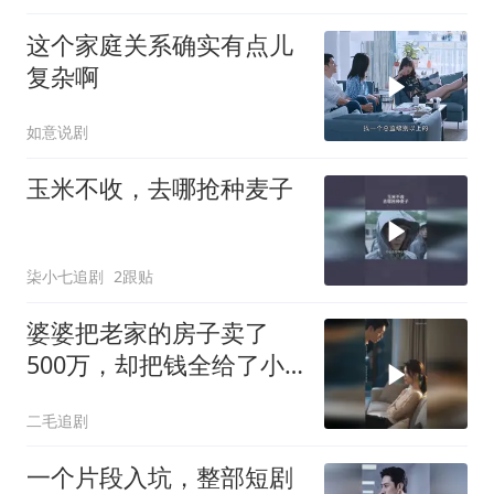
这个家庭关系确实有点儿
复杂啊
如意说剧
玉米不收，去哪抢种麦子
柒小七追剧
2跟贴
婆婆把老家的房子卖了
500万，却把钱全给了小
叔子一家！
二毛追剧
一个片段入坑，整部短剧