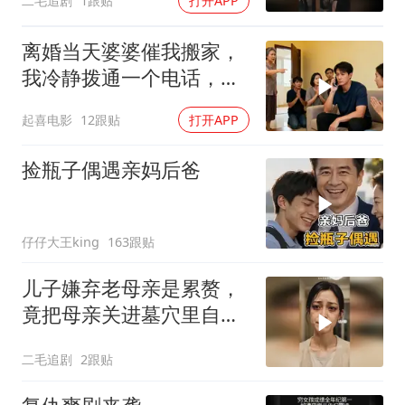
二毛追剧
1跟贴
打开APP
离婚当天婆婆催我搬家，
我冷静拨通一个电话，全
家跪求我别走
起喜电影
12跟贴
打开APP
捡瓶子偶遇亲妈后爸
仔仔大王king
163跟贴
儿子嫌弃老母亲是累赘，
竟把母亲关进墓穴里自生
自灭！
二毛追剧
2跟贴