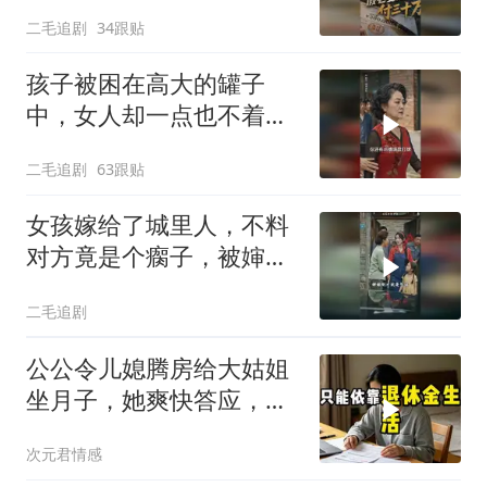
二毛追剧
34跟贴
孩子被困在高大的罐子
中，女人却一点也不着
急，太恶毒了！
二毛追剧
63跟贴
女孩嫁给了城里人，不料
对方竟是个瘸子，被婶子
和妹妹一顿嘲讽！
二毛追剧
公公令儿媳腾房给大姑姐
坐月子，她爽快答应，出
门前带走全部燃气卡和保
次元君情感
单