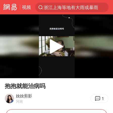
浙江上海等地有大雨或暴雨
视频
解锁各地夏日限定体验
河南潜逃10日重大刑案嫌疑人落网
西湖突现狂风暴雨 游客瞬间被浇透
马克·艾伦退出斯诺克中国公开赛
金饰克价一夜涨回1300元
新疆景区自驾服务费改为按车收费
永和豆浆创始人林炳生去世
00:00
00:23
Play
Ent
视频丨中国东方电气集团原党组副书记、董事宋致远被查
full
抱抱就能治病吗
白海豚将正面袭击贯穿浙江
奻奻剪影
1
浙江台州《告全体市民书》
河南
酒店回应车内过夜被收150元