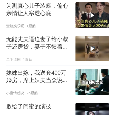
为测真心儿子装瘫，偏心
亲情让人寒透心底
壹姐娱乐呢
1跟贴
无能丈夫逼迫妻子给小叔
子还房贷，妻子不惯着他
的臭毛病！
二毛追剧
1跟贴
妹妹出嫁，我送套400万
婚房，席上妹夫当众说：
我媳妇要不是跟
小蜜情感说
26跟贴
败给了闺蜜的演技