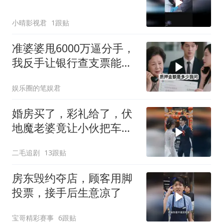
小晴影视君
1跟贴
准婆婆甩6000万逼分手，
我反手让银行查支票能否
挂失
娱乐圈的笔娱君
婚房买了，彩礼给了，伏
地魔老婆竟让小伙把车送
给她弟弟！
二毛追剧
13跟贴
房东毁约夺店，顾客用脚
投票，接手后生意凉了
宝哥精彩赛事
6跟贴