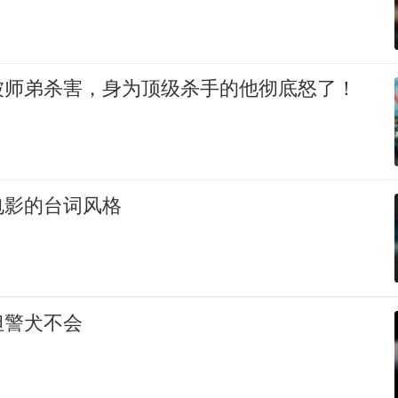
被师弟杀害，身为顶级杀手的他彻底怒了！
电影的台词风格
但警犬不会