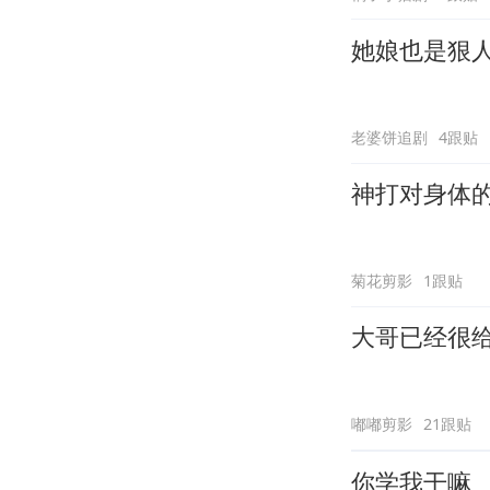
她娘也是狠
老婆饼追剧
4跟贴
神打对身体
菊花剪影
1跟贴
大哥已经很
嘟嘟剪影
21跟贴
你学我干嘛