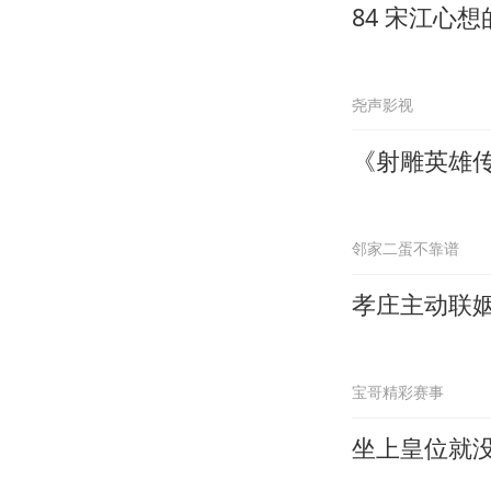
84 宋江心
尧声影视
《射雕英雄传
邻家二蛋不靠谱
孝庄主动联
宝哥精彩赛事
坐上皇位就