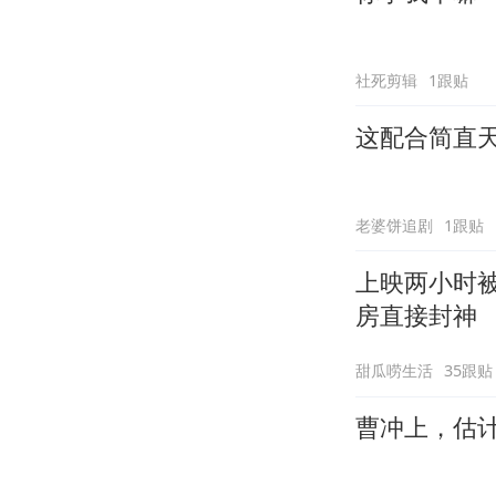
社死剪辑
1跟贴
这配合简直
老婆饼追剧
1跟贴
上映两小时
房直接封神
甜瓜唠生活
35跟贴
曹冲上，估