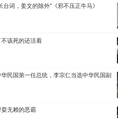
长台词，姜文的除外”《邪不压正牛马》
了不该死的还活着
中华民国第一任总统，李宗仁当选中华民国副
牌耍无赖的恶霸