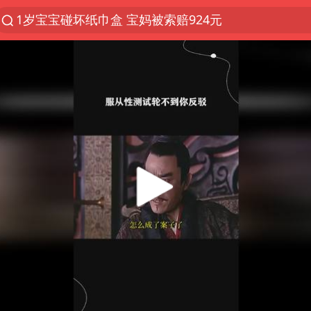
1岁宝宝碰坏纸巾盒 宝妈被索赔924元
以“新”破局 首发经济点亮城市消费活力
Meta被判支付5.67亿美元
U17国足三战全胜
47岁妈妈突然产女 26岁女儿：很震惊
台风白海豚逼近 暴雨大暴雨来袭
阿根廷足协发文力挺因凡蒂诺
21楼高空抛物嫌疑人被拘留
A股开盘：民爆、CPO等概念走强
日本广岛民众举行游行反对政府行径
日韩股市高开跳水 SK海力士下挫转跌