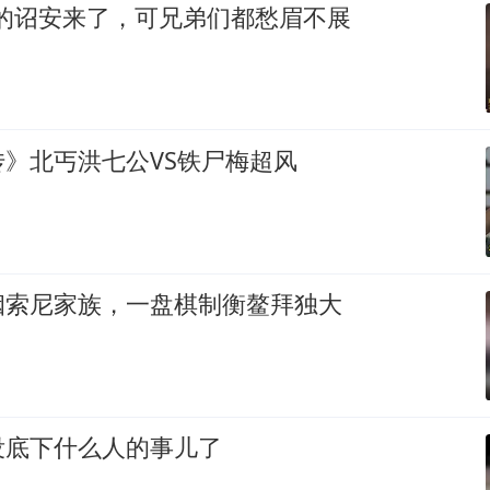
想的诏安来了，可兄弟们都愁眉不展
》北丐洪七公VS铁尸梅超风
姻索尼家族，一盘棋制衡鳌拜独大
没底下什么人的事儿了