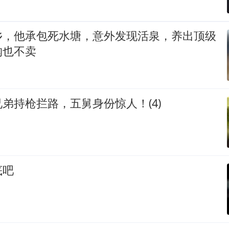
乡，他承包死水塘，意外发现活泉，养出顶级
购也不卖
弟持枪拦路，五舅身份惊人！(4)
底吧