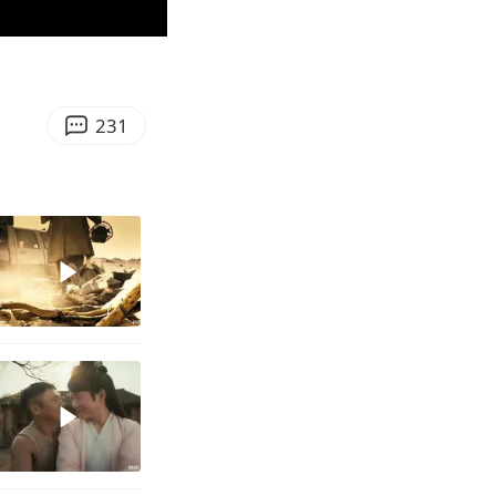
06:22
Enter
fullscreen
231