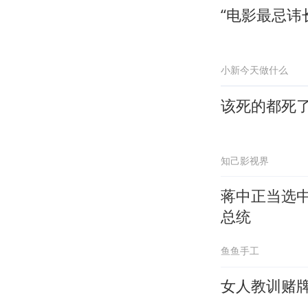
“电影最忌讳
小新今天做什么
该死的都死
知己影视界
蒋中正当选
总统
鱼鱼手工
女人教训赌