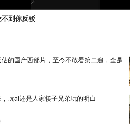
台风白海豚最新路径研判来了
OpenAI为免费用户升级GPT-5.6 Luna
轮不到你反驳
我国编制完成新版全月地质图
现代版摸金校尉落网查获400多枚古币
毛宁转发梯田音乐会视频海外网友赞叹
男子结婚8年发现3个女儿均非亲生
低估的国产西部片，至今不敢看第二遍，全是
深圳地面沉降致车辆损坏系谣言
奋进开新局 实干挑大梁
，玩ai还是人家筷子兄弟玩的明白
贴