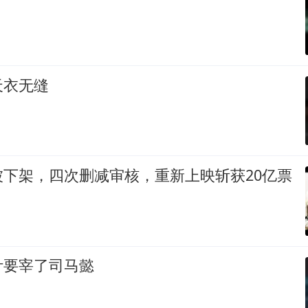
天衣无缝
被下架，四次删减审核，重新上映斩获20亿票
计要宰了司马懿