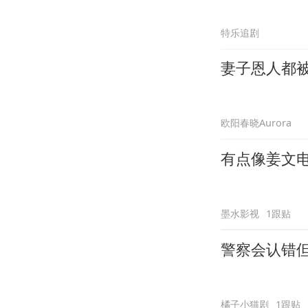
特乐追剧
妻子恩人都
欧阳春晓Aurora
有点像姜文
墨水影视
1跟贴
警察会认错
橘子小猫剧
1跟贴