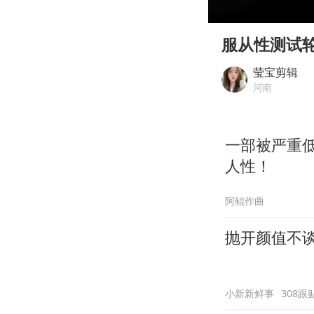
00:00
Play
服从性测试
莹宝剪辑
河南
一部被严重
人性！
阿鲲作曲
抛开颜值不谈
小新新鲜事
308跟