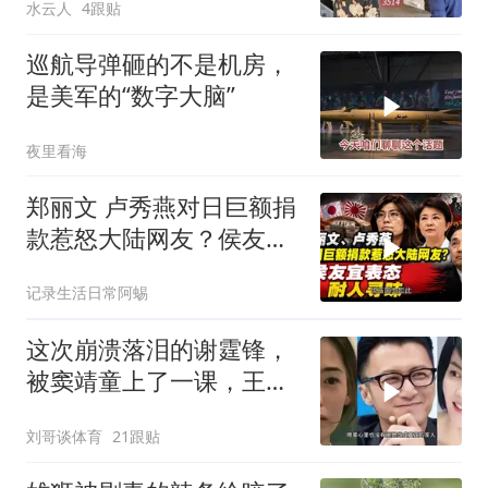
水云人
4跟贴
巡航导弹砸的不是机房，
是美军的“数字大脑”
夜里看海
郑丽文 卢秀燕对日巨额捐
款惹怒大陆网友？侯友宜
表态耐人寻味
记录生活日常阿蜴
这次崩溃落泪的谢霆锋，
被窦靖童上了一课，王菲
的沉默早有预兆
刘哥谈体育
21跟贴