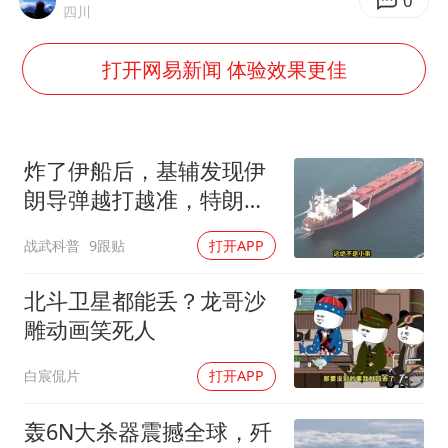
美股三大指数集体收跌 西数跌超13%
0
四川
女子利用漏洞0元薅走3000多件家电
打开网易新闻 体验效果更佳
多地要求领导干部带头休假
泰国一女公务员妆容引争议 本人回应
台风白海豚进入48小时警戒线
炸了伊船后，基辅发现伊
27岁女子成组织卖淫集团主犯被通缉
朗导弹越打越准，特朗普
要向普京“问罪”
奋进开新局 实干挑大梁
战武科普
9跟贴
打开APP
北斗卫星都能丢？龙哥沙
雕动画笑死人
白宸侃片
打开APP
轰6N大杀器震撼全球，歼