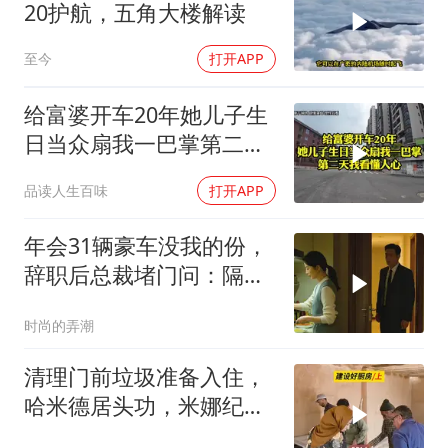
20护航，五角大楼解读
至今
打开APP
给富婆开车20年她儿子生
日当众扇我一巴掌第二天
我看懂人心
品读人生百味
打开APP
年会31辆豪车没我的份，
辞职后总裁堵门问：隔壁
楼你买的？
时尚的弄潮
清理门前垃圾准备入住，
哈米德居头功，米娜纪录
片3514