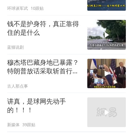
航母紧急后撤，黄岩岛主
环球谈军武
10跟贴
权已定
钱不是护身符，真正靠得
住的是什么
蓝猫说剧
穆杰塔巴藏身地已暴露？
特朗普放话采取斩首行
动，美军机又被击落
古人那点事
讲真，是球网先动手
的！！！
新媒体
39跟贴