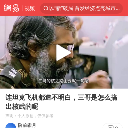
视频
以“新”破局 首发经济点亮城市消费活力
部分观众入场受阻 浙江省博物馆致歉
U17国足三战全胜
我国编制完成新版全月地质图
法国下周开始禁止未经同意的电话营销
台风白海豚登陆地点更新
巡查组提问 工作人员偷用手机查答案
00:00
03:29
看守所辅警收受10万获刑1年
Play
Ent
full
国家气候中心：8月将有4轮高温过程，部分地区可达40℃～45℃
连坦克飞机都造不明白，三哥是怎么搞
出核武的呢
郑国霖回应去景区上班被保安拦下
声明：个人原创，仅供参考
宇树科技 打新
阶前霜月