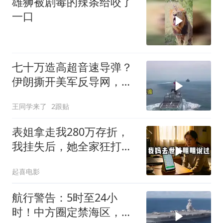
雄狮被剧毒的辣条给咬了
一口
七十万造高超音速导弹？
伊朗撕开美军反导网，炸
出中国工业底牌
王同学来了
2跟贴
表姐拿走我280万存折，
我挂失后，她全家狂打
200个电话
起喜电影
航行警告：5时至24小
时！中方圈定禁海区，美