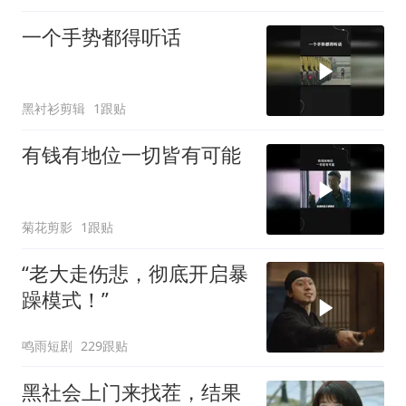
一个手势都得听话
黑衬衫剪辑
1跟贴
有钱有地位一切皆有可能
菊花剪影
1跟贴
“老大走伤悲，彻底开启暴
躁模式！”
鸣雨短剧
229跟贴
黑社会上门来找茬，结果