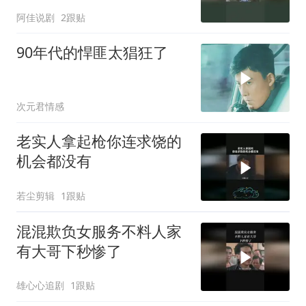
阿佳说剧
2跟贴
90年代的悍匪太猖狂了
次元君情感
老实人拿起枪你连求饶的
机会都没有
若尘剪辑
1跟贴
混混欺负女服务不料人家
有大哥下秒惨了
雄心心追剧
1跟贴