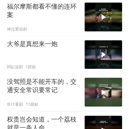
福尔摩斯都看不懂的连环
案
神泣爱追剧
大爷是真想来一炮
阿缸追剧
1跟贴
没驾照是不能开车的，交
通安全常识要常记
伙计看剧
11跟贴
权贵岂会知道，一个荔枝
就是一条人命