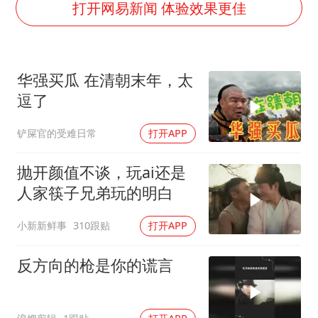
刘浩存百花奖开幕式红裙起舞
打开网易新闻 体验效果更佳
万岁山接盘烂尾恒大文旅城
薛之谦杭州站演唱会取消
华强买瓜 在清朝末年，太
泰国初中生饮弹自尽前开了26枪
逗了
“准2万亿”之城点名支持三所大学
铲屎官的受难日常
打开APP
店主称换“青海拉面”招牌后生意更好
女儿为争财产堵门阻挠父亲出殡
抛开颜值不谈，玩ai还是
习近平心系体育强国建设
人家筷子兄弟玩的明白
小新新鲜事
310跟贴
打开APP
反方向的枪是你的谎言