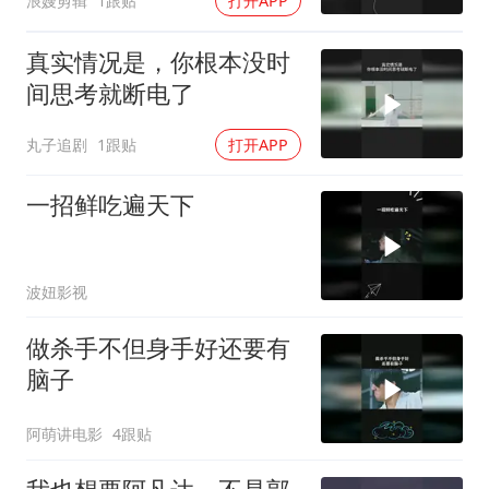
浪嫂剪辑
1跟贴
打开APP
真实情况是，你根本没时
间思考就断电了
丸子追剧
1跟贴
打开APP
一招鲜吃遍天下
波妞影视
做杀手不但身手好还要有
脑子
阿萌讲电影
4跟贴