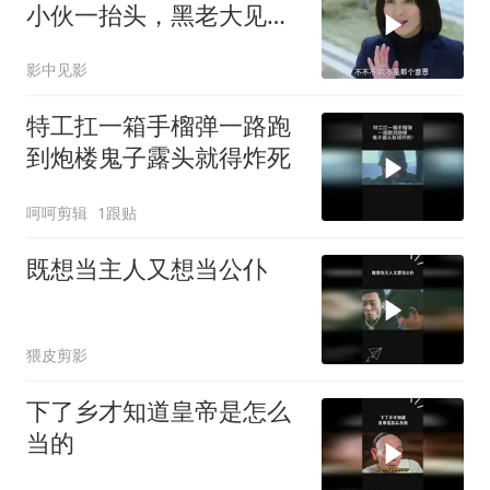
小伙一抬头，黑老大见了
后跪下叫哥
影中见影
特工扛一箱手榴弹一路跑
到炮楼鬼子露头就得炸死
呵呵剪辑
1跟贴
既想当主人又想当公仆
猥皮剪影
下了乡才知道皇帝是怎么
当的