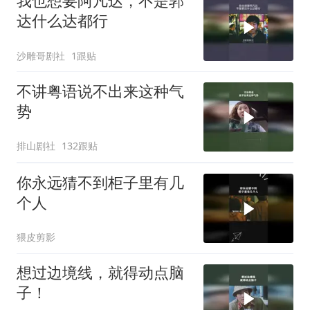
我也想要阿凡达，不是郭
达什么达都行
沙雕哥剧社
1跟贴
不讲粤语说不出来这种气
势
排山剧社
132跟贴
你永远猜不到柜子里有几
个人
猥皮剪影
想过边境线，就得动点脑
子！