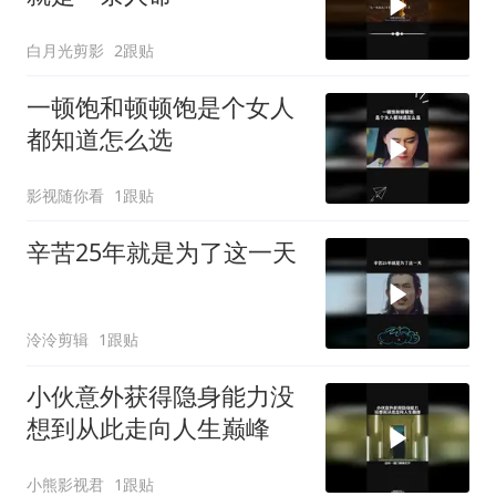
白月光剪影
2跟贴
一顿饱和顿顿饱是个女人
都知道怎么选
影视随你看
1跟贴
辛苦25年就是为了这一天
泠泠剪辑
1跟贴
小伙意外获得隐身能力没
想到从此走向人生巅峰
小熊影视君
1跟贴