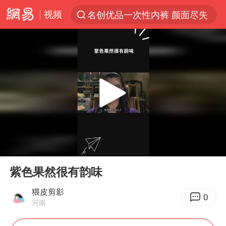
视频
名创优品一次性内裤 颜面尽失
解锁各地夏日限定体验
台风白海豚闭眼浙江上海处于危险半圆
香港宏福苑火灾或由烟头引起
浙江金华：市民非必要不外出
网约车司机充电时猝死保险拒赔
中国父女泰国骑摩托车坠崖1死1伤
00:00
01:01
白海豚将正面袭击贯穿浙江
Play
Ent
full
周末打虎 宋致远被查
紫色果然很有韵味
浙江台州《告全体市民书》
猥皮剪影
0
河南
上半年国内居民出游人次34.63亿