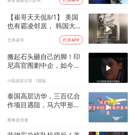
寝室显眼包大队长
打开APP
【崔哥天天侃8/1】 美国
也有霸凌邻居， 韩国大爷
忍无可忍
北美崔哥
打开APP
搬起石头砸自己的脚！印
尼高官围剿中企，如今烂
摊子没人收
小陆搞笑日常
1跟贴
泰国高层访华，三百亿合
作项目遇阻，马六甲形势
生变
视角提供者