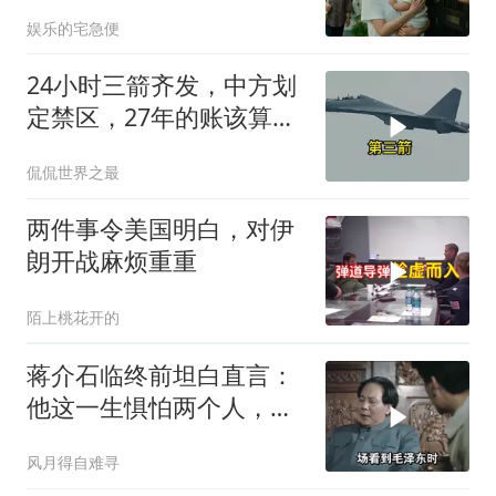
当场惊呆
娱乐的宅急便
24小时三箭齐发，中方划
定禁区，27年的账该算
了，强制拖船摆上台面
侃侃世界之最
两件事令美国明白，对伊
朗开战麻烦重重
陌上桃花开的
蒋介石临终前坦白直言：
他这一生惧怕两个人，却
只敬佩一个人！
风月得自难寻