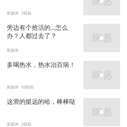
新媒体
2跟贴
旁边有个抢活的…怎么
办？人都过去了？
新媒体
多喝热水，热水治百病！
新媒体
69跟贴
这滑的挺远的哈，棒棒哒
新媒体
2跟贴