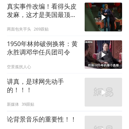
真实事件改编！看得头皮
发麻，这才是美国最顶级
刑侦片，全程高能
两面包夹芋头
269跟贴
1950年林帅破例换将：黄
永胜调邓华任兵团司令
空景孤扰人心
讲真，是球网先动手
的！！！
新媒体
39跟贴
论背景音乐的重要性！！