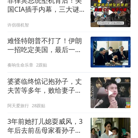
菲律宾总统坠机背后！美
国CIA插手内幕，三大谜
团至今未解？
许侶很机智
难怪特朗普不打了！伊朗
一招吃定美国，最后一
刻，美司令亲自上书
奏响生命乐章
2跟贴
婆婆临终惦记抱孙子，丈
夫苦等多年，败给妻子的
隐瞒，官官怒怼！
阿天爱旅行
28跟贴
3年前她打儿媳耍威风，3
年后去前岳母家看孙子，