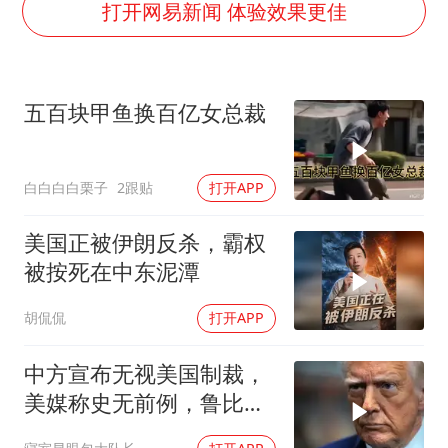
首次证实！“胶球”存在
打开网易新闻 体验效果更佳
80后女柜员逆袭成4200亿银行副行长
村民谈“梅姨”：叫的其实是“媒姨”
五百块甲鱼换百亿女总裁
感觉全东北都在等7号
东方甄选被判赔偿江小白30万元
白白白白栗子
2跟贴
打开APP
奋进开新局 实干挑大梁
美国正被伊朗反杀，霸权
被按死在中东泥潭
胡侃侃
打开APP
中方宣布无视美国制裁，
美媒称史无前例，鲁比
奥：或追加二次制裁