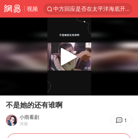
视频
中方回应是否在太平洋海底开采稀土
宇树科技发行价格150.80元/股
外交部发言人就广岛核爆81周年等答记者问
吉林一“温度计大楼”读数爆表
台风白海豚影响中国已成定局
我国编制完成新版全月地质图
中国五箭齐发反制美国
00:00
00:19
女子利用漏洞0元薅走3000多件家电
Play
Ent
full
27岁女子成组织卖淫集团主犯被通缉
不是她的还有谁啊
泰国一女公务员妆容引争议 本人回应
小雨看剧
1
河南
郑国霖回应去景区上班被保安拦下