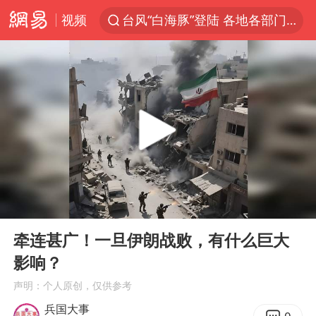
视频
台风“白海豚”登陆 各地各部门全力应对
奥沙利文晋级斯诺克中国公开赛16强
路虎卫士110 HSE限时降价
我国发现稀散金属独立新矿物——乌斯河锗矿
上海鼓励居家办公
部分银行上调存款利率
小沈阳加盟《披荆斩棘》
00:00
08:11
新疆生产建设兵团生态环境局原局长被查
Play
Ent
full
朱一龙的鼻子怎么了
牵连甚广！一旦伊朗战败，有什么巨大
影响？
大疆错失宇树
声明：个人原创，仅供参考
5万小车卖不动 微型代步车集体遇冷
兵国大事