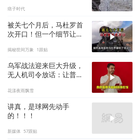
痞子时代
被关七个月后，马杜罗首
次开口！但一个细节让特
朗普尴尬了？
揭秘世间万象
1跟贴
乌军战法迎来巨大升级，
无人机司令放话：让普京
看看，谁才是赢家
花漾夜雨飘雪
讲真，是球网先动手
的！！！
新媒体
57跟贴