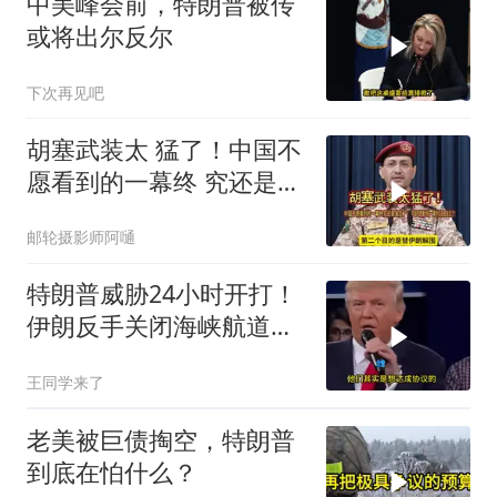
中美峰会前，特朗普被传
或将出尔反尔
下次再见吧
胡塞武装太 猛了！中国不
愿看到的一幕终 究还是发
生了！
邮轮摄影师阿嗵
特朗普威胁24小时开打！
伊朗反手关闭海峡航道，
美伊谁在说谎？
王同学来了
老美被巨债掏空，特朗普
到底在怕什么？