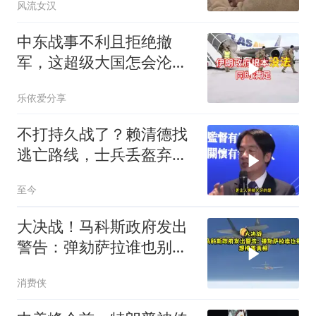
风流女汉
中东战事不利且拒绝撤
军，这超级大国怎会沦为
流氓式消耗战
乐依爱分享
不打持久战了？赖清德找
逃亡路线，士兵丢盔弃
甲，解放军对其更名
至今
大决战！马科斯政府发出
警告：弹劾萨拉谁也别想
掩盖真相
消费侠