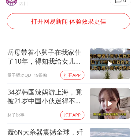
4.2平卫生间补漏注胶花1.55万
0
四川
周星驰妈妈现身香港首映礼
打开网易新闻 体验效果更佳
上海地铁4条线路全线停运
湖北启动重大气象灾害三级应急响应
费大厨口号更改 不再宣传小炒肉大王
岳母带着小舅子在我家住
56岁刘奕君跟13岁女儿合跳
了10年，得知我给女儿买
车后，小舅子突
从科技创新看开局起步的时与势
量子驱动QD
19跟贴
打开APP
34岁韩国辣妈游上海，竟
被21岁中国小伙迷得不要
不要的
林子说事
打开APP
轰6N大杀器震撼全球，歼