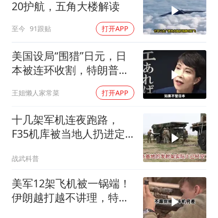
20护航，五角大楼解读
至今
91跟贴
打开APP
美国设局“围猎”日元，日
本被连环收割，特朗普金
融底牌全曝光
王姐懒人家常菜
打开APP
十几架军机连夜跑路，
F35机库被当地人扔进定
位器，美军在中东的老底
战武科普
让人掀了个干净
美军12架飞机被一锅端！
伊朗越打越不讲理，特朗
普只剩一个问题