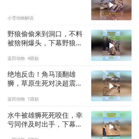
小雪动物解说
野狼偷偷来到洞口，不料
被猞猁爆头，下幕野狼想
逃也晚了
蓝田动物
4跟贴
绝地反击！角马顶翻雄
狮，草原生死对决超震
撼！
蓝田动物
1跟贴
水牛被雄狮死死咬住，幸
亏同伴及时出手，下幕雄
狮跑也晚了