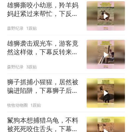
雄狮撕咬小幼崽，羚羊妈
妈赶紧过来帮忙，下反转
来的猝不及防
森野纪录
1跟贴
雄狮袭击观光车，游客竟
然这样做，下幕反转来的
猝不及防
森野纪录
3跟贴
狮子抓捕小猩猩，居然被
骗进陷阱，下幕狮子后悔
也晚了
牧牧动物圈
1跟贴
鬣狗本想捕猎乌龟，不料
被死死咬住舌头，下幕鬣