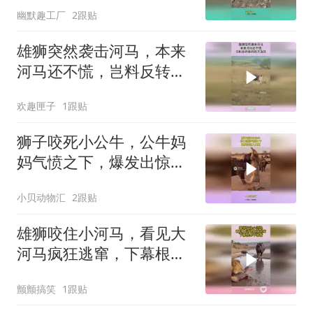
幽默趣工厂
2跟贴
雄狮突然袭击河马，本来
河马还不慌，岂料反转来
的猝不及防！
欢趣匣子
1跟贴
狮子咬死小公牛，公牛妈
妈气愤之下，爆发出惊人
力量！
小贝动物汇
2跟贴
雄狮咬住小河马，看见大
河马疯狂逃窜，下幕根本
不敢看
颤颤搞笑
1跟贴