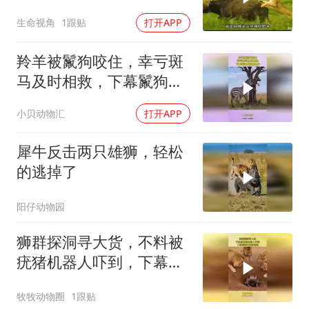
过三！
生命视角
1跟贴
打开APP
羚羊被鬣狗咬住，幸亏斑
马及时相救，下幕鬣狗直
接被甩晕
小贝动物汇
打开APP
犀牛反击两只雄狮，轻松
的逃掉了
阳仔动物园
狮群探洞寻大货，不料被
疣猪机器人吓到，下幕狮
群吓的赶紧跑
牧牧动物圈
1跟贴