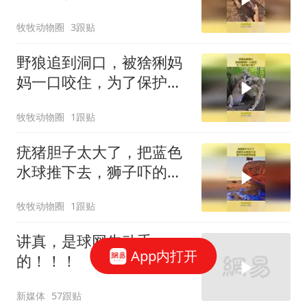
狗想逃也晚了
牧牧动物圈
3跟贴
野狼追到洞口，被猞猁妈
妈一口咬住，为了保护孩
子拼了
牧牧动物圈
1跟贴
疣猪胆子太大了，把蓝色
水球推下去，狮子吓的落
荒而逃
牧牧动物圈
1跟贴
讲真，是球网先动手
App内打开
的！！！
新媒体
57跟贴