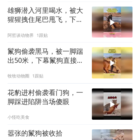
雄狮潜入河里喝水，被大
猩猩拽住尾巴甩飞，下秒
雄狮想逃也晚了
阿哲谈动物界
1跟贴
鬣狗偷袭黑马，被一脚踹
出50米，下幕鬣狗直接懵
了
牧牧动物圈
1跟贴
花豹进村偷袭看门狗，一
脚踩进陷阱当场傻眼
小怪吃美食
嚣张的鬣狗被收拾