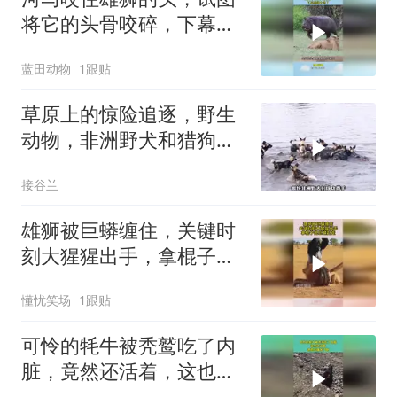
将它的头骨咬碎，下幕雄
狮太惨了
蓝田动物
1跟贴
草原上的惊险追逐，野生
动物，非洲野犬和猎狗大
战！
接谷兰
雄狮被巨蟒缠住，关键时
刻大猩猩出手，拿棍子把
巨蟒赶走了
懂忧笑场
1跟贴
可怜的牦牛被秃鹫吃了内
脏，竟然还活着，这也太
痛苦了吧