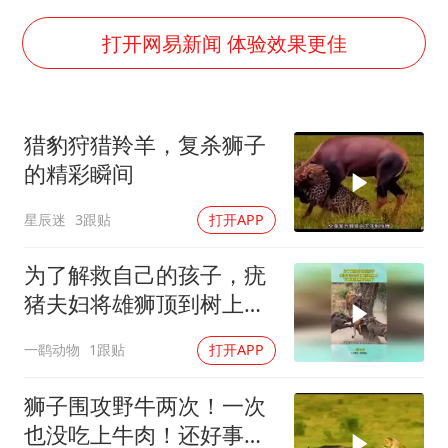
以军士兵把枪口对准中国记者
暑期研学游升温 在旅途中增长知识
打开网易新闻 体验效果更佳
猫咪过火把节被抹成黑猫
BLG经理辟谣Bin离队
猎豹狩猎羚羊，复杀狮子
曹颖儿子首次演长剧
的精彩瞬间
“开学三件套”全线暴涨
星辰迷
3跟贴
打开APP
总书记点赞的非遗苗绣焕发新生机
为了解救自己的孩子，疣
猪夫妇将雄狮顶到树上，
下幕雄狮想跑也晚了
一鹞动物
1跟贴
打开APP
狮子围攻野牛两次！一次
也没吃上牛肉！还好事不