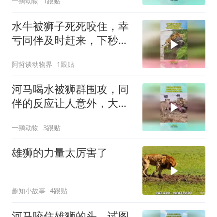
一鹞动物
1跟贴
水牛被狮子死死咬住，幸
亏同伴及时赶来，下秒雄
狮直接被顶下河
阿哲谈动物界
1跟贴
河马喝水被狮群围攻，同
伴的反应让人意外，大自
然的食物链太残忍
一鹞动物
3跟贴
雄狮的力量太厉害了
趣知小故事
4跟贴
河马咬住雄狮的头，试图