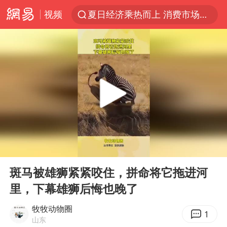
视频
夏日经济乘热而上 消费市场向新而行
哈马斯称坚持加沙停火协议路线图
浙江省甬江发生2026年第1号洪水
白海豚对华东华北影响会大于巴威
央视新主播李秋莹母校发文祝贺
独闯南太行的失联女生最后轨迹已确认
上门女婿出轨女邻居多年被判重婚罪
00:00
00:11
国足U17与阿森纳决赛取消 并列冠军
Play
Ent
full
浙江近300条预警生效中 今夜大部暴雨
斑马被雄狮紧紧咬住，拼命将它拖进河
里，下幕雄狮后悔也晚了
香港刷新1884年以来最高气温纪录
上海全力守护市民“菜篮子”
牧牧动物圈
1
山东