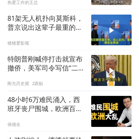
热爱工作的王总
81架无人机扑向莫斯科，
普京说出这辈子最重的一
句话
猪猪爱影视
特朗普刚喊停打击就宣布
撤侨，美军司令写信“二选
一”，伊朗这回还会上当
附允历史观
2跟贴
吗？
48小时6万难民涌入，西
班牙丧尸围城，欧洲百年
霸权终极反噬！
保德全