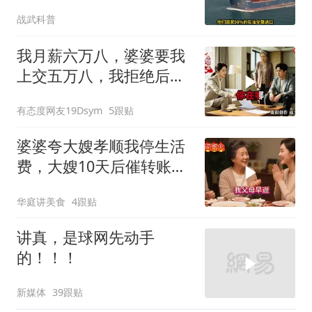
第二个霍尔木兹
战武科普
我月薪六万八，婆婆要我
上交五万八，我拒绝后她
换了门锁，12天后我决意
有态度网友19Dsym
5跟贴
离婚
婆婆夸大嫂孝顺我停生活
费，大嫂10天后催转账，
一句话全家愣住
华庭讲美食
4跟贴
讲真，是球网先动手
的！！！
新媒体
39跟贴