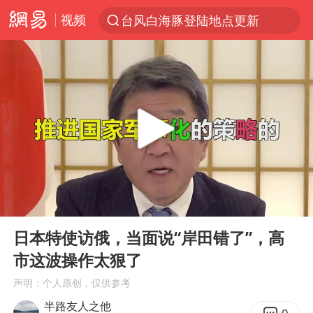
视频
台风白海豚登陆地点更新
以“新”破局 首发经济点亮城市消费活力
台风白海豚进入48小时警戒线
佛得角门将亮相智利俱乐部主场
宇树科技发行价格150.80元/股
看守所辅警收受10万获刑1年
宇树科技王兴兴身家有望超200亿元
00:00
06:49
五粮液渠道价一箱上涨近百元
Play
Ent
full
CIA被曝已秘密设立古巴工作组
日本特使访俄，当面说“岸田错了”，高
市这波操作太狠了
U17国足1分钟轰2球
声明：个人原创，仅供参考
泰国一女公务员妆容引争议 本人回应
半路友人之他