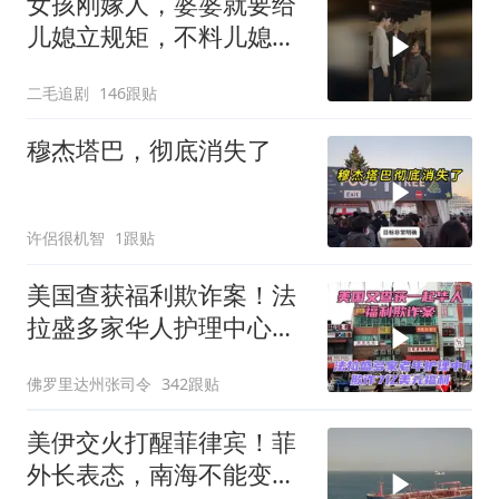
女孩刚嫁人，婆婆就要给
儿媳立规矩，不料儿媳不
是好惹的！
二毛追剧
146跟贴
穆杰塔巴，彻底消失了
许侶很机智
1跟贴
美国查获福利欺诈案！法
拉盛多家华人护理中心欺
诈7亿美元福利！
佛罗里达州张司令
342跟贴
美伊交火打醒菲律宾！菲
外长表态，南海不能变成