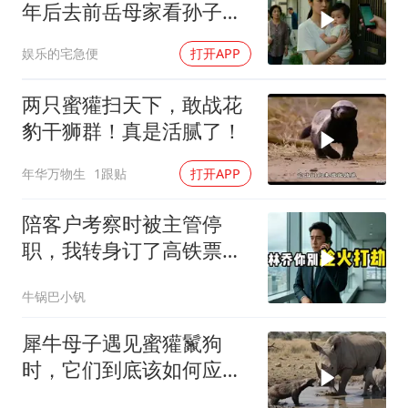
年后去前岳母家看孙子，
当场惊呆
娱乐的宅急便
打开APP
两只蜜獾扫天下，敢战花
豹干狮群！真是活腻了！
年华万物生
1跟贴
打开APP
陪客户考察时被主管停
职，我转身订了高铁票。
2小时后总监急疯了：12
牛锅巴小钒
亿合同没你根本签不了
犀牛母子遇见蜜獾鬣狗
时，它们到底该如何应
对？