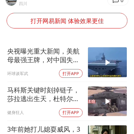
村民谈“梅姨”：叫的其实是“媒姨”
0
四川
24小时不关空调 电费会更低吗
打开网易新闻 体验效果更佳
中国养老床位“三连降”
哪吒汽车南宁工厂设备降价20%拍卖
郑国霖回应去景区上班被保安拦下
央视曝光重大新闻，美航
我国编制完成新版全月地质图
母最强王牌，对中国失
效，美军落伍10年？
“深圳地面沉降致车辆损坏”不实
环球谈军武
打开APP
奋进开新局 实干挑大梁
马科斯关键时刻掉链子，
莎拉逃出生天，杜特尔特
家族稳了
健身狂人
打开APP
3年前她打儿媳耍威风，3