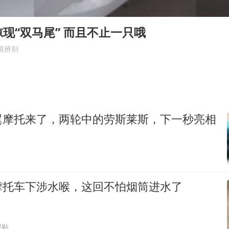
24小时不关空调 电费会更低吗
村民谈“梅姨”：叫的其实是“媒姨”
现“双马尾” 而且不止一只哦
中方回应日本广岛核爆81周年
慎辨别
中国五箭齐发反制美国
韩国到底有多热
龚宝冬烈士安葬仪式举行
翼摩托来了，两轮中的劳斯莱斯，下一秒亮相
中国经济展现强大韧性和活力
摩托车下涉水喉，这回不怕烟筒进水了
跟贴