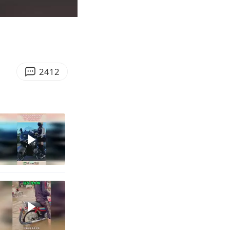
00:10
Enter
fullscreen
2412