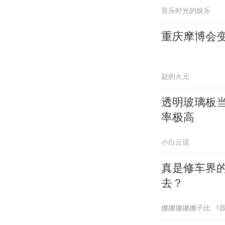
音乐时光的娱乐
重庆摩博会
赵的火元
透明玻璃板当
率极高
小白云说
真是修车界
去？
娜娜娜娜娜子比
1