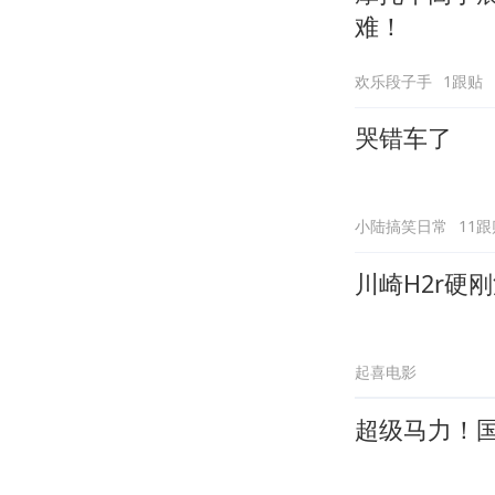
难！
欢乐段子手
1跟贴
哭错车了
小陆搞笑日常
11跟
川崎H2r硬
起喜电影
超级马力！