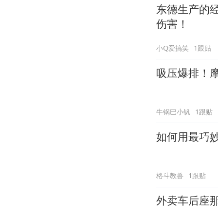
东德生产的
伤害！
小Q爱搞笑
1跟贴
吸压爆排！
牛锅巴小钒
1跟贴
如何用最巧
格斗教兽
1跟贴
外卖车后座