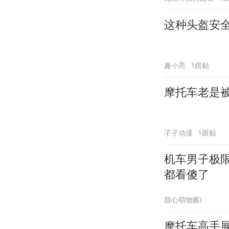
这种头盔安
趣小亮
1跟贴
摩托车老是
孑孑动漫
1跟贴
机车男子极
都看傻了
甜心萌物酱i
摩托车高手