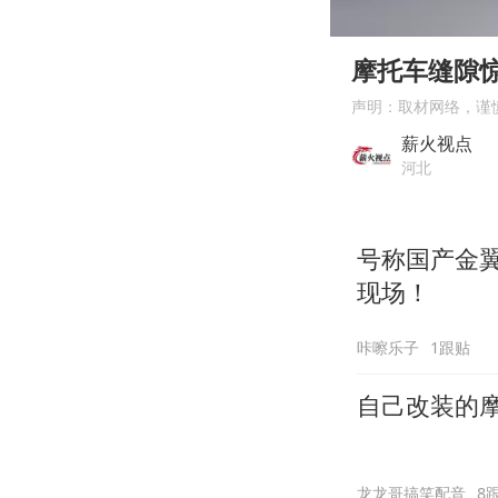
00:00
Play
摩托车缝隙惊
声明：取材网络，谨
薪火视点
河北
号称国产金
现场！
咔嚓乐子
1跟贴
自己改装的
龙龙哥搞笑配音
8