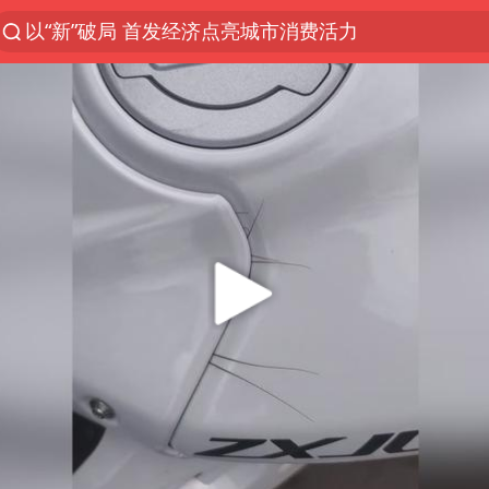
以“新”破局 首发经济点亮城市消费活力
台风白海豚影响中国已成定局
台风白海豚即将进入48小时警戒线
感觉全东北都在等7号
郑国霖回应去景区上班被保安拦下
80后女柜员逆袭成4200亿银行副行长
扎哈罗娃批广岛市长不提美国原子弹
女子利用漏洞0元薅走3000多件家电
金饰克价大幅跳涨
关之琳否认与27岁模特的恋情
多地要求领导干部带头休假