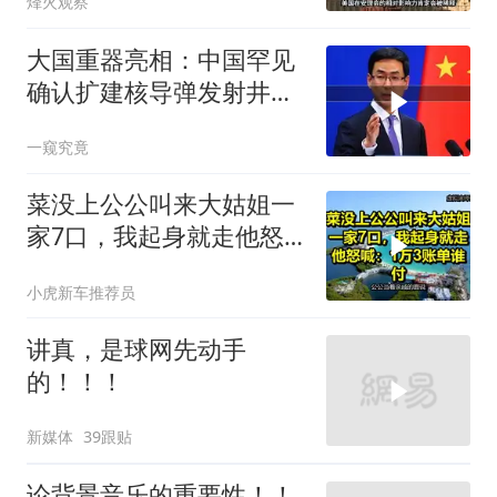
烽火观察
大国重器亮相：中国罕见
确认扩建核导弹发射井铸
就“战略底牌”
一窥究竟
菜没上公公叫来大姑姐一
家7口，我起身就走他怒
喊：1万3账单谁付
小虎新车推荐员
讲真，是球网先动手
的！！！
新媒体
39跟贴
论背景音乐的重要性！！