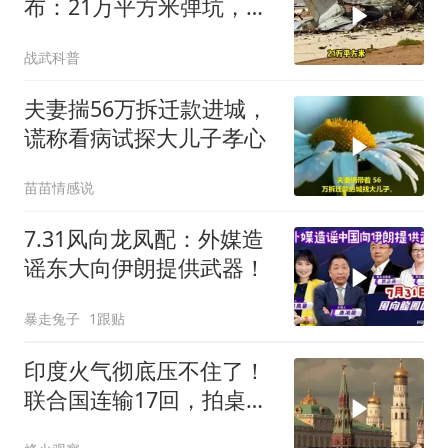
布：21万平方米弹坑，美
国捂了5个月的账本终于
战武科普
藏不住了
夫妻揣56万拆迁款进城，
谎称看病试探大儿子孝心
苗苗情感说
7.31风向龙凤配：外媒造
谣东大向伊朗提供武器！
暴走兔子
1跟贴
印度火气彻底压不住了！
联合国连输17回，拍桌子
把五常全数落一遍