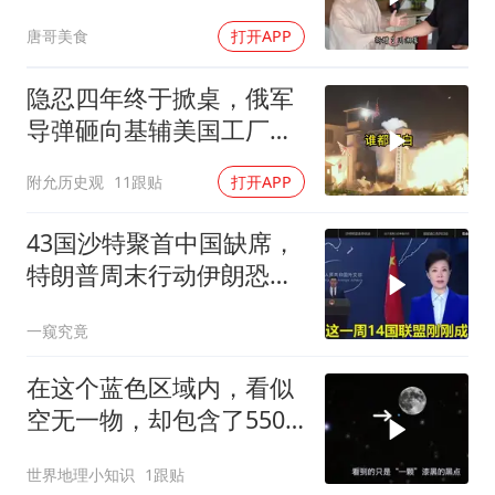
喝点
唐哥美食
打开APP
隐忍四年终于掀桌，俄军
导弹砸向基辅美国工厂，
背后这步棋太狠了
附允历史观
11跟贴
打开APP
43国沙特聚首中国缺席，
特朗普周末行动伊朗恐遭
殃
一窥究竟
在这个蓝色区域内，看似
空无一物，却包含了5500
个星系！
世界地理小知识
1跟贴