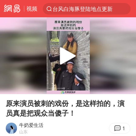
视频
台风白海豚登陆地点更新
以“新”破局 首发经济点亮城市消费活力
台风白海豚进入48小时警戒线
佛得角门将亮相智利俱乐部主场
中方回应是否在太平洋海底开采稀土
宇树科技发行价格150.80元/股
看守所辅警收受10万获刑1年
00:00
00:11
宇树科技王兴兴身家有望超200亿元
Play
Ent
full
五粮液渠道价一箱上涨近百元
原来演员被刺的戏份，是这样拍的，演
员真是把观众当傻子！
CIA被曝已秘密设立古巴工作组
U17国足1分钟轰2球
牛奶爱生活
1
山东