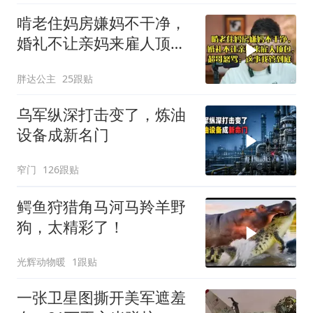
啃老住妈房嫌妈不干净，
婚礼不让亲妈来雇人顶
包，超哥怒骂
胖达公主
25跟贴
乌军纵深打击变了，炼油
设备成新名门
窄门
126跟贴
鳄鱼狩猎角马河马羚羊野
狗，太精彩了！
光辉动物暖
1跟贴
一张卫星图撕开美军遮羞