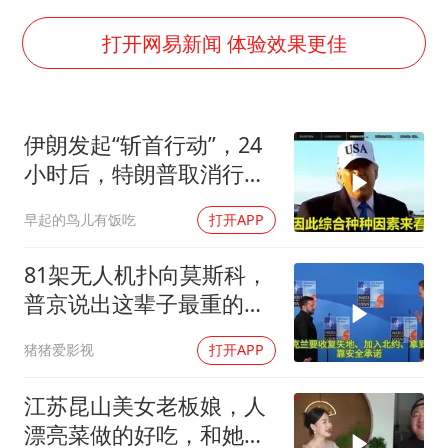
泰国一女公务员妆容引争议 本人回应
中国养老床位“三连降”
打开网易新闻 体验效果更佳
法国下周开始禁止未经同意的电话营销
多地要求领导干部带头休假
伊朗发起“斩首行动”，24
女子利用漏洞0元薅走3000多件家电
小时后，特朗普取消行
贵州轮胎子公司获美国退税8136万
动？美开始撤侨
早起的鸟儿有饭吃
打开APP
东方甄选被判赔偿江小白30万元
奋进开新局 实干挑大梁
81架无人机扑向莫斯科，
普京说出这辈子最重的一
句话
猪猪爱影视
打开APP
江苏昆山美女老板娘，人
漂亮菜做的好吃，和她小