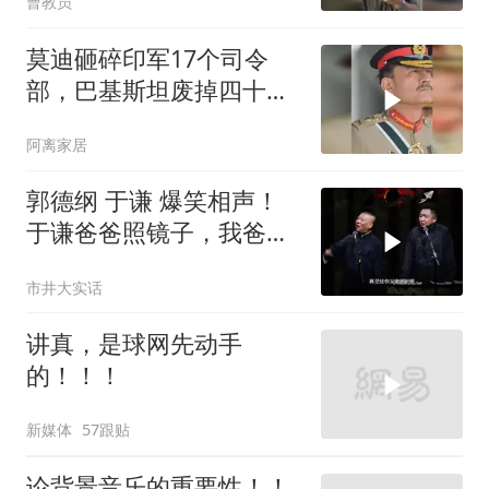
曹教员
莫迪砸碎印军17个司令
部，巴基斯坦废掉四十年
旧制，南亚两个死敌同时
阿离家居
变天
郭德纲 于谦 爆笑相声！
于谦爸爸照镜子，我爸爸
东方不败呀，两口子长反
市井大实话
了
讲真，是球网先动手
的！！！
新媒体
57跟贴
论背景音乐的重要性！！