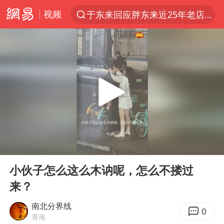
视频
于东来回应胖东来近25年老店年底关闭
上半年我国经营主体结构持续优化
俄称边境州遭乌大规模袭击已致13伤
《披荆斩棘2026》阵容官宣
杭州机场已取消航班388架次
浙江省委书记：该停下的坚决停下来
中国籍豪华游艇富商之子在泰国被杀
00:00
00:35
白海豚北上或致京津冀暴雨
Play
Ent
full
美将每月供乌爱国者拦截导弹
小伙子怎么这么木讷呢，怎么不搂过
来？
国足U17与阿森纳决赛取消 并列冠军
新疆一婚礼线上邀请引热议
南北分界线
0
青海