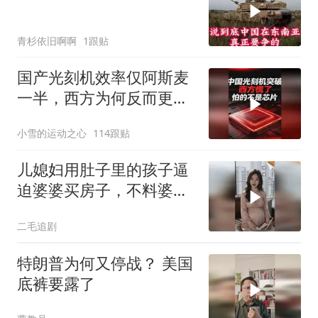
青杉依旧啊啊
1跟贴
国产光刻机效率仅阿斯麦
一半，西方为何反而更
慌？
小雪的运动之心
114跟贴
儿媳妇用肚子里的孩子逼
迫婆婆买房子，不料婆婆
的做法绝了！
二毛追剧
特朗普为何又停战？ 美国
底裤要露了