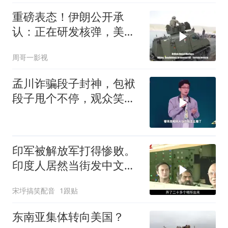
重磅表态！伊朗公开承
认：正在研发核弹，美以
弃核伊朗才会弃核
周哥一影视
孟川诈骗段子封神，包袱
段子甩个不停，观众笑到
失态丨脱口秀
印军被解放军打得惨败。
印度人居然当街发中文教
材，直呼将被殖民
宋垀搞笑配音
1跟贴
东南亚集体转向美国？