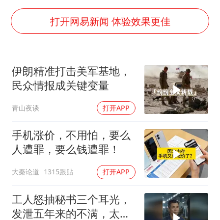
《龙餐馆》 冲奖
世界第1特鲁姆普斯诺克中国赛一轮游
打开网易新闻 体验效果更佳
上门女婿出轨女邻居多年被判重婚罪
构建更高水平的全民健身公共服务体系
伊朗精准打击美军基地，
云南一男子胃中取出180颗铁钉
民众情报成关键变量
景区回应“麦积山石窟看完需2000元”
青山夜谈
打开APP
曹颖儿子首次演长剧
奋力开创中国式现代化建设新局面
手机涨价，不用怕，要么
人遭罪，要么钱遭罪！
大秦论道
1315跟贴
打开APP
工人怒抽秘书三个耳光，
发泄五年来的不满，太解