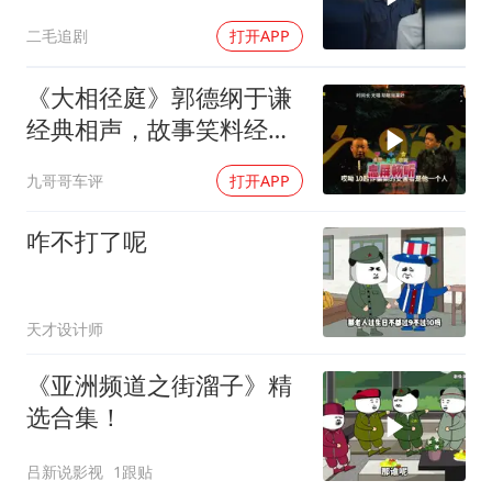
气了！
二毛追剧
打开APP
《大相径庭》郭德纲于谦
经典相声，故事笑料经典
不断！
九哥哥车评
打开APP
咋不打了呢
天才设计师
《亚洲频道之街溜子》精
选合集！
吕新说影视
1跟贴