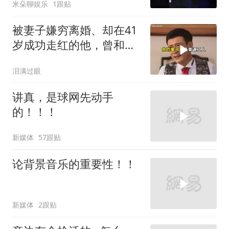
米朵聊娱乐
1跟贴
被妻子嫌穷离婚、却在41
岁成功走红的他，曾和刀
郎一样
泪满过眼
讲真，是球网先动手
的！！！
新媒体
57跟贴
论背景音乐的重要性！！
新媒体
2跟贴