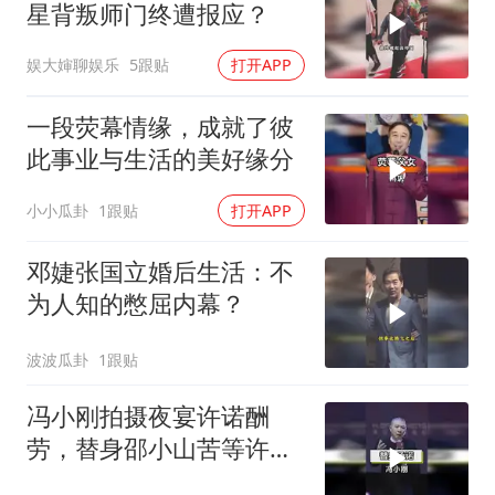
星背叛师门终遭报应？
娱大婶聊娱乐
5跟贴
打开APP
一段荧幕情缘，成就了彼
此事业与生活的美好缘分
小小瓜卦
1跟贴
打开APP
邓婕张国立婚后生活：不
为人知的憋屈内幕？
波波瓜卦
1跟贴
冯小刚拍摄夜宴许诺酬
劳，替身邵小山苦等许久
未能兑现