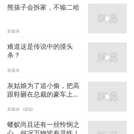
熊孩子会拆家，不输二哈
新媒体
难道这是传说中的摸头
杀？
新媒体
灰姑娘为了追小偷，把高
跟鞋砸在总裁的豪车上，
太霸气了
新媒体
2跟贴
蝼蚁尚且还有一丝怜悯之
心，何况万物皆有灵性！