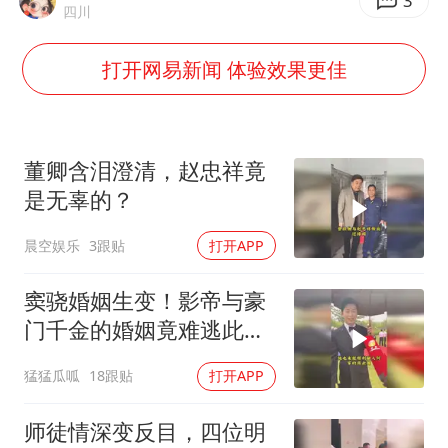
2025年小学教师减少13.19万
3
四川
白海豚或提早3小时登陆
打开网易新闻 体验效果更佳
萌娃帮爷爷脱玉米 卖力干活超可爱
上海大部迎大暴雨
《龙餐馆》 冲奖
董卿含泪澄清，赵忠祥竟
蒯曼挺进WTT横滨冠军赛女单四强
是无辜的？
武契奇会见泽连斯基有何意图
晨空娱乐
3跟贴
打开APP
构建更高水平的全民健身公共服务体系
窦骁婚姻生变！影帝与豪
门千金的婚姻竟难逃此
劫？
猛猛瓜呱
18跟贴
打开APP
师徒情深变反目，四位明