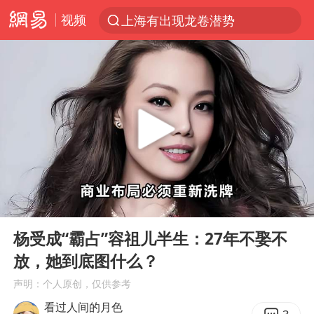
视频
上海有出现龙卷潜势
跨界融合拉长夏日经济消费链条
上海：5号线16号线浦江线全线停运
白海豚逼近浙闽沿海
今日15时起福州地铁高架区段停运
国足U17与阿森纳决赛取消 并列冠军
王艺迪2-4不敌张本美和止步4强
00:00
10:06
上门女婿出轨女邻居多年被判重婚罪
Play
Ent
full
《披荆斩棘2026》阵容官宣
杨受成“霸占”容祖儿半生：27年不娶不
放，她到底图什么？
王艺迪无缘横滨赛决赛
声明：个人原创，仅供参考
泰国：高度重视中国游客旅游体验
看过人间的月色