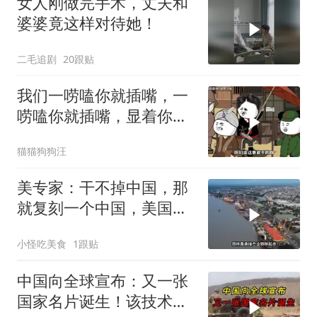
女人刚做完手术，丈夫和
婆婆竟这样对待她！
二毛追剧
20跟贴
我们一唠嗑你就插嘴，一
唠嗑你就插嘴，显着你
了？
猫猫狗狗汪
美专家：干不掉中国，那
就复刻一个中国，美国看
上了这两个国家
小怪吃美食
1跟贴
中国向全球宣布：又一张
国家名片诞生！该技术全