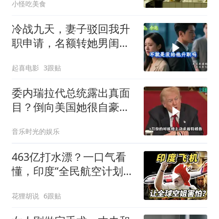
小怪吃美食
冷战九天，妻子驳回我升
职申请，名额转她男闺
蜜，我转身办妥1件事
起喜电影
3跟贴
委内瑞拉代总统露出真面
目？倒向美国她很自豪
【独家】7月30号，委代
音乐时光的娱乐
总统罗德里格斯竟突然开
炮怒点马杜罗，扬言马杜
463亿打水漂？一口气看
罗的外交政策简直
懂，印度“全民航空计划”
翻车史！
花狸胡说
6跟贴