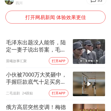
女子利用漏洞0元薅走3000多件家电
53
四川
首次证实！“胶球”存在
打开网易新闻 体验效果更佳
村民谈“梅姨”：叫的其实是“媒姨”
关之琳否认与27岁模特的恋情
奋进开新局 实干挑大梁
毛泽东出题没人能答，陆
定一妻子说出答案，毛主
席听后高兴异常
晨曦故事汇聚
打开APP
小伙被7000万大奖砸中，
手握巨款底气十足买房不
问价！
二毛追剧
24跟贴
打开APP
俄方高层突然变调！梅德