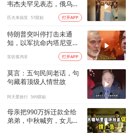
韦杰夫罕见表态，俄乌战
争或进入关键阶段
匹夫来搞笑
57跟贴
打开APP
特朗普突叫停打击未通
知，以军抗命内塔尼亚胡
陷危机
笑饮孤鸿非
打开APP
莫言：五句民间老话，句
句藏着顶级人情世故
阿天爱旅行
569跟贴
母亲把990万拆迁款全给
弟弟，中秋喊穷，女儿笑
怼：你的钱又没给我