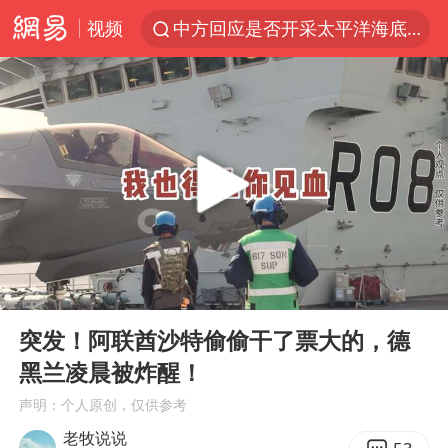
视频
中方回应是否开采太平洋海底稀土资源
昆明石林火把节
外交部发言人就广岛核爆81周年等答记者问
我国编制完成新版全月地质图
胡塞武装袭扰红海航运行动升级
郑国霖回应去景区上班被保安拦下
80后女柜员逆袭成4200亿银行副行长
00:00
07:59
感觉全东北都在等7号
Play
Ent
full
扎哈罗娃批广岛市长不提美国原子弹
突发！阿联酋沙特偷偷干了票大的，德
黑兰凌晨被炸醒！
泰国一女公务员妆容引争议 本人回应
声明：个人原创，仅供参考
多地要求领导干部带头休假
老牧说说