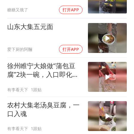
糖糖又饿了
打开APP
山东大集五元面
爱下厨的阿酾
打开APP
徐州睢宁大娘做“蒲包豆
腐”2块一碗，入口即化，
味道棒！
有李看天下
1跟贴
农村大集老汤臭豆腐，一
口入魂
有李看天下
1跟贴