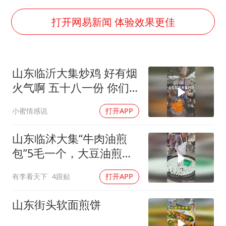
董璇小酒窝朵朵为佟丽娅庆生
媒体：“内容由AI生成”不是免责盾牌
打开网易新闻 体验效果更佳
多个明星演唱会取消
西贝创始人贾国龙押注鲜羊赛道
山东临沂大集炒鸡 好有烟
女儿为争财产堵门阻挠父亲出殡
火气啊 五十八一份 你们
美国AI开始攻击真人了
感觉值不值～
小蜜情感说
打开APP
人民的健康、体质、幸福一脉相承
山东临沭大集“牛肉油煎
包”5毛一个，大豆油煎
的，味道棒！
有李看天下
4跟贴
打开APP
山东街头软面煎饼