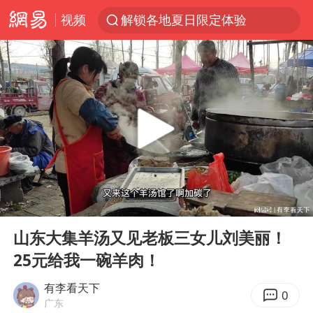
视频
解锁各地夏日限定体验
白海豚将正面袭击贯穿浙江
男童模仿奥特曼从高处跳下致骨折
名创优品一次性内裤 颜面尽失
视频丨中国东方电气集团原党组副书记、董事宋致远被查
香港宏福苑火灾或由烟头引起
实时追踪台风白海豚
00:00
06:46
浙江台州《告全体市民书》
Play
Ent
full
女主硬加吻戏短剧已下架
山东大集羊汤又见老板三女儿刘美丽！
25元给我一碗羊肉！
上海多家景点临时闭园或调整运营时间
郑丽文：台湾从来没有“独立”过
有李看天下
0
广东