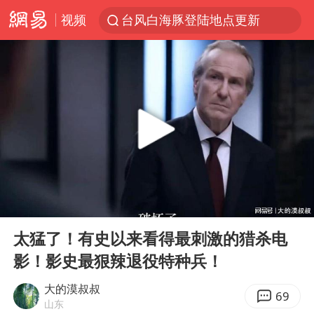
视频
台风白海豚登陆地点更新
看守所辅警收受10万获刑1年
以“新”破局 首发经济点亮城市消费活力
台风白海豚进入48小时警戒线
中方回应是否在太平洋海底开采稀土
台风白海豚影响中国已成定局
佛得角门将亮相智利俱乐部主场
00:00
16:25
U17国足1分钟轰2球
Play
Ent
full
五粮液渠道价一箱上涨近百元
太猛了！有史以来看得最刺激的猎杀电
影！影史最狠辣退役特种兵！
宇树科技发行价格150.80元/股
法国将禁止“未经同意的电话营销”
大的漠叔叔
69
山东