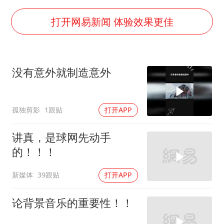
宇树科技王兴兴身家有望超200亿元
泰国一女公务员妆容引争议 本人回应
打开网易新闻 体验效果更佳
80后女柜员逆袭成4200亿银行副行长
27岁女子成组织卖淫集团主犯被通缉
没有意外就制造意外
吉林一“温度计大楼”读数爆表
女子利用漏洞0元薅走3000多件家电
孤独剪影
1跟贴
打开APP
24小时不关空调 电费会更低吗
东方甄选被判赔偿江小白30万元
讲真，是球网先动手
的！！！
奋进开新局 实干挑大梁
新媒体
39跟贴
打开APP
论背景音乐的重要性！！