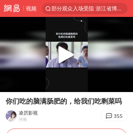
部分观众入场受阻 浙江省博物馆致歉
视频
青海海西州茫崖市发生3.1级地震
以“新”破局 首发经济点亮城市消费活力
我国编制完成新版全月地质图
台风白海豚登陆地点更新
看守所辅警收受10万获刑1年
台风白海豚进入48小时警戒线
吉林一“温度计大楼”读数爆表
00:00
00:23
Play
Ent
24小时不关空调 电费会更低吗
full
你们吃的脑满肠肥的，给我们吃剩菜吗
宇树科技王兴兴身家有望超200亿元
凌厉影视
355
村民谈“梅姨”：叫的其实是“媒姨”
河南
中国养老床位“三连降”