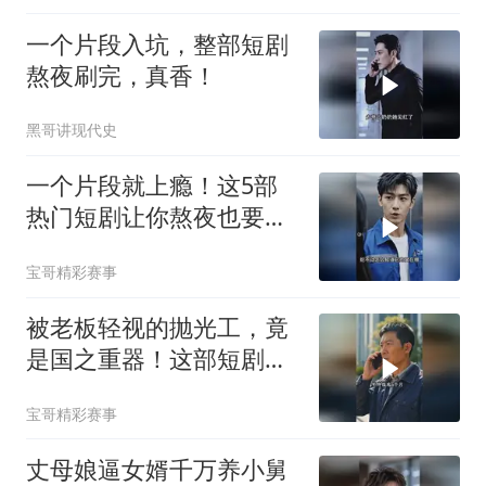
一个片段入坑，整部短剧
熬夜刷完，真香！
黑哥讲现代史
一个片段就上瘾！这5部
热门短剧让你熬夜也要追
完
宝哥精彩赛事
被老板轻视的抛光工，竟
是国之重器！这部短剧燃
炸了
宝哥精彩赛事
丈母娘逼女婿千万养小舅