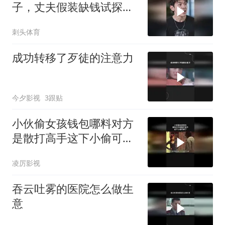
子，丈夫假装缺钱试探，
娘家自食恶果
刺头体育
成功转移了歹徒的注意力
今夕影视
3跟贴
小伙偷女孩钱包哪料对方
是散打高手这下小偷可惨
了
凌厉影视
吞云吐雾的医院怎么做生
意