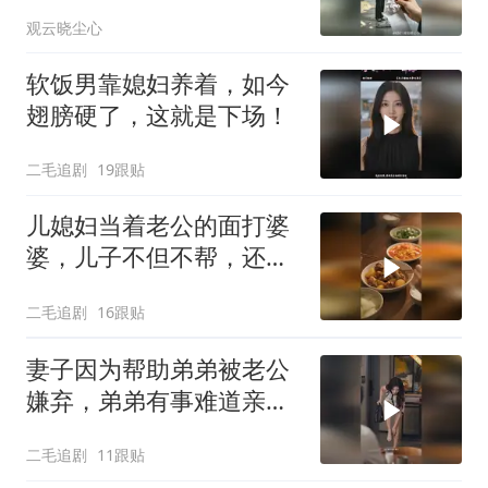
观云晓尘心
软饭男靠媳妇养着，如今
翅膀硬了，这就是下场！
二毛追剧
19跟贴
儿媳妇当着老公的面打婆
婆，儿子不但不帮，还助
纣为虐！
二毛追剧
16跟贴
妻子因为帮助弟弟被老公
嫌弃，弟弟有事难道亲姐
不帮吗？
二毛追剧
11跟贴