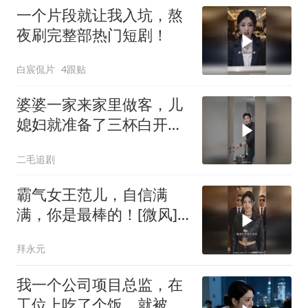
一个片段就让我入坑，熬
夜刷完整部热门短剧！
白宸侃片
4跟贴
婆婆一家来家里做客，儿
媳妇就准备了三杯白开
水！
二毛追剧
霸气女王范儿，自信满
满，你是最棒的！[微风]
[微风]
拜永元
我一个公司项目总监，在
工位上吃了个饭，就被新