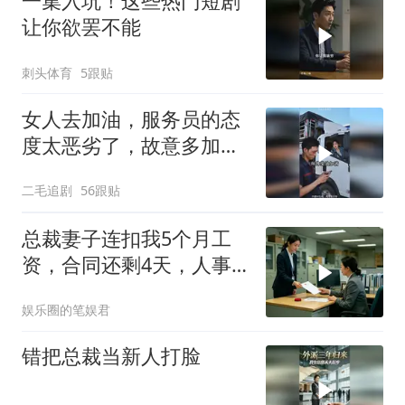
一集入坑！这些热门短剧
让你欲罢不能
刺头体育
5跟贴
女人去加油，服务员的态
度太恶劣了，故意多加油
多收钱！
二毛追剧
56跟贴
总裁妻子连扣我5个月工
资，合同还剩4天，人事
通知涨薪续签，我
娱乐圈的笔娱君
错把总裁当新人打脸