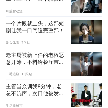
来的总监针对
可益智动漫
一个片段就上头，这部短
剧让我一口气追完整部！
刺头体育
7跟贴
老主厨被新上任的老板恶
意开除，不料给餐厅带来
巨大灾难！
二毛追剧
13跟贴
主管当众训我8分钟，老
总不吭声，次日他被发配
4座郊区仓库
生活新鲜市