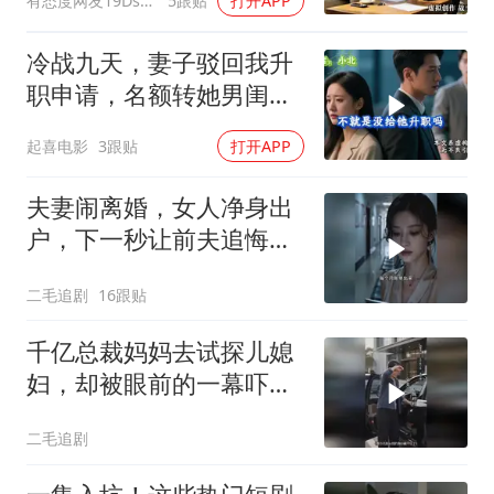
有态度网友19Dsym
5跟贴
打开APP
离婚
冷战九天，妻子驳回我升
职申请，名额转她男闺
蜜，我转身办妥1件事
起喜电影
3跟贴
打开APP
夫妻闹离婚，女人净身出
户，下一秒让前夫追悔莫
及！
二毛追剧
16跟贴
千亿总裁妈妈去试探儿媳
妇，却被眼前的一幕吓傻
了！
二毛追剧