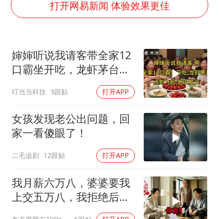
打开网易新闻 体验效果更佳
五粮液渠道价一箱上涨近百元
法国下周开始禁止未经同意的电话营销
贵州轮胎子公司获美国退税8136万
婶婶听说我请客带全家12
郑国霖回应去景区上班被保安拦下
口霸坐开吃，龙虾茅台点
到飞起，我没发
CIA被曝已秘密设立古巴工作组
叮当当科技
3跟贴
打开APP
曝韩足协曾为外籍裁判安排性招待
女孩发现老公出问题，回
萧敬腾：不忍心让妻子承受生育的苦
家一看傻眼了！
奋进开新局 实干挑大梁
二毛追剧
12跟贴
打开APP
我月薪六万八，婆婆要我
上交五万八，我拒绝后她
换了门锁，12天后我决意