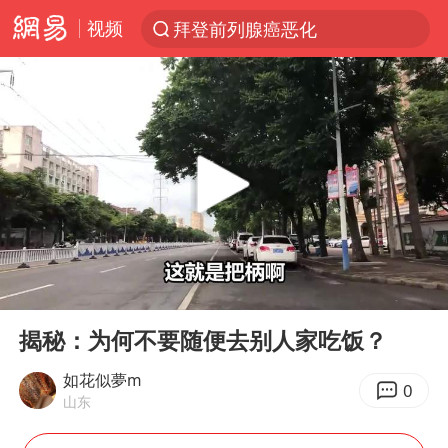
拜登前列腺癌恶化
视频
光影经济撬动暑期消费新蓝海
“白海豚”逼近 上海危险区域已转移3.03万人
“伊斯兰版北约”出现
“白海豚”最新位置公布
外国游客的“中国游三件套”火了
上海大部迎大暴雨
以军士兵把枪口对准中国记者
00:00
04:37
白海豚在海上打了个结
Play
Ent
full
揭秘：为何不要随便去别人家吃饭？
2026年7月份居民消费价格同比上涨0.5%
如花似夢m
方桃子代言广告视频已下架
0
山东
浙江海域将现5到8米巨浪到狂浪