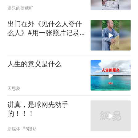
娱乐的硬糖吖
出门在外《见什么人夸什
么人》#用一张照片记录
生活# #一
人生的意义是什么
天思菱
讲真，是球网先动手
的！！！
新媒体
55跟贴