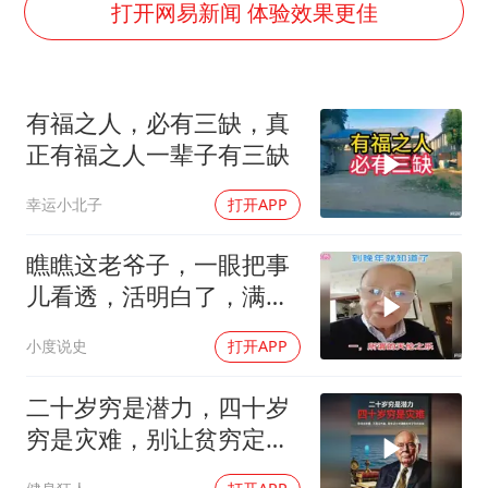
打开网易新闻 体验效果更佳
辽宁省深化扫黑除恶专项斗争
谢霆锋演唱会隔空祝王菲生日快乐
河南警方公开征集黑恶犯罪线索
有福之人，必有三缺，真
WTT横滨冠军赛女单四强国乒占三席
正有福之人一辈子有三缺
浙江省发出今年第2号指挥长令
幸运小北子
打开APP
一周大涨超7% 金价为何突然上涨
瞧瞧这老爷子，一眼把事
乐享全民健身 共筑健康中国
儿看透，活明白了，满是
晚年大智慧！
小度说史
打开APP
二十岁穷是潜力，四十岁
穷是灾难，别让贫穷定义
你的人生