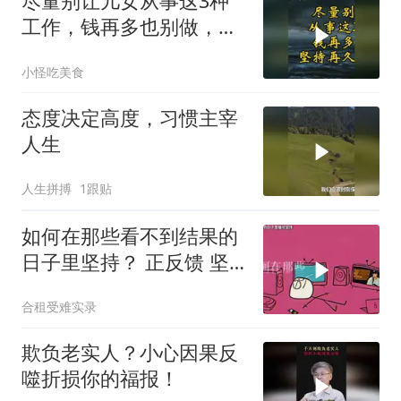
尽量别让儿女从事这3种
工作，钱再多也别做，坚
持再久都没前途
小怪吃美食
态度决定高度，习惯主宰
人生
人生拼搏
1跟贴
如何在那些看不到结果的
日子里坚持？ 正反馈 坚
持 认知成长
合租受难实录
欺负老实人？小心因果反
噬折损你的福报！