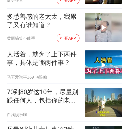
健身狂人
打开APP
多愁善感的老太太，我累
了又有谁知道？
黄丽搞笑小能手
打开APP
人活着，就为了上下两件
事，具体是哪两件事？
马哥爱说事369
4跟贴
70到80岁这10年，尽量别
跟任何人，包括你的老
伴、子女和父
白浅娱乐聊