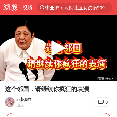
视频
李亚鹏向地铁吐血女孩捐99999元
服务提质，内需扩容有保障
官方通报传销头目出狱办书院
普京宣布多项人事调整
台风白海豚可能在浙江登陆
美股收盘：道指再创历史新高
人贩子“梅姨”真实姓名曝光
00:00
10:51
强台风白海豚逐渐向我国靠近
Play
Ent
full
被一条街帮助的“煎饼叔叔”去世
这个邻国，请继续你疯狂的表演
为鼓励女儿 41岁妈妈考上985研究生
非帆Jeff
0
山东
“老头乐”悬挂“蒙H好几个8”上路