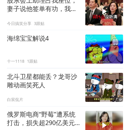
股东会上助理占我座位，
妻子说他签单有功，我抛
售60%股份：董事长也让
今日搞笑分享
3跟贴
给他当
海绵宝宝解说4
十一1118
1跟贴
北斗卫星都能丢？龙哥沙
雕动画笑死人
白宸侃片
俄罗斯电商“野莓”遭系统
打击，损失超290亿美元#