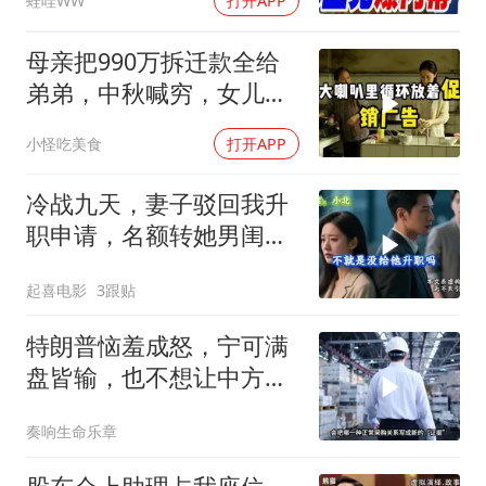
蛙哇WW
打开APP
民.孙大千｜辣晚报
20260804
母亲把990万拆迁款全给
弟弟，中秋喊穷，女儿笑
怼：你的钱又没给我
小怪吃美食
打开APP
冷战九天，妻子驳回我升
职申请，名额转她男闺
蜜，我转身办妥1件事
起喜电影
3跟贴
特朗普恼羞成怒，宁可满
盘皆输，也不想让中方供
应链做成一件大事
奏响生命乐章