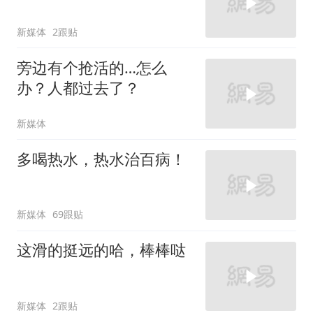
新媒体
2跟贴
旁边有个抢活的…怎么
办？人都过去了？
新媒体
多喝热水，热水治百病！
新媒体
69跟贴
这滑的挺远的哈，棒棒哒
新媒体
2跟贴