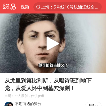
视频
上海：5号线16号线浦江线全线停运
上半年我国经营主体结构持续优化
上海有出现龙卷潜势
上海全域长途客运班次全部停运
今日15时起福州地铁高架区段停运
白海豚逼近浙闽沿海
1枚就能让航母瘫痪 轰-6J实力有多强
00:00
05:13
王艺迪2-4不敌张本美和止步4强
Play
Ent
full
国足U17与阿森纳决赛取消 并列冠军
从戈里到第比利斯，从唱诗班到地下
党，从爱人怀中到墓穴深渊！
上门女婿出轨女邻居多年被判重婚罪
声明：个人原创，仅供参考
王传君 《披荆斩棘》
不期而遇的缘分