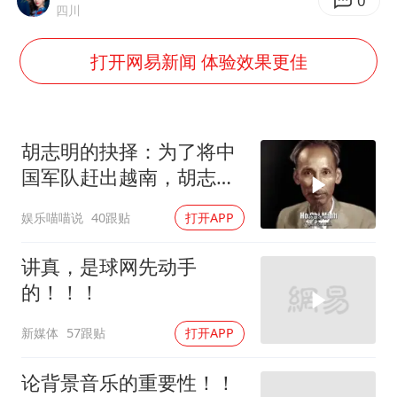
2025年小学教师减少13.19万
0
四川
王艺迪无缘横滨赛决赛
打开网易新闻 体验效果更佳
泰国：高度重视中国游客旅游体验
于东来直播和胖东来核心团队开会
上海大部迎大暴雨
胡志明的抉择：为了将中
《龙餐馆》 冲奖
国军队赶出越南，胡志明
甘做法国的殖民地
蒯曼挺进WTT横滨冠军赛女单四强
娱乐喵喵说
40跟贴
打开APP
构建更高水平的全民健身公共服务体系
讲真，是球网先动手
的！！！
新媒体
57跟贴
打开APP
论背景音乐的重要性！！