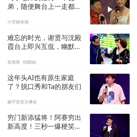
弟，随便舞台上一走都得
是相声艺术家[赞]
小芳聊奇闻
难忘的时光，谢贤与沈殿
霞台上即兴互侃，幽默风
趣
贺南星
68跟贴
这年头AI也有原生家庭
了？脱口秀和Ta的朋友们
躺平室友办事处
穷门新添猛将！阿赛穷出
新高度！三秒一爆梗笑点
密集，全程笑到尾的体