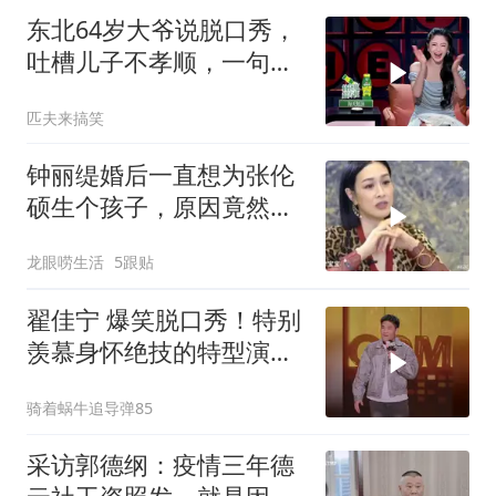
东北64岁大爷说脱口秀，
吐槽儿子不孝顺，一句话
连爆四灯
匹夫来搞笑
钟丽缇婚后一直想为张伦
硕生个孩子，原因竟然是
老公长得太帅了？
龙眼唠生活
5跟贴
翟佳宁 爆笑脱口秀！特别
羡慕身怀绝技的特型演
员，小佳 黑灯
骑着蜗牛追导弹85
采访郭德纲：疫情三年德