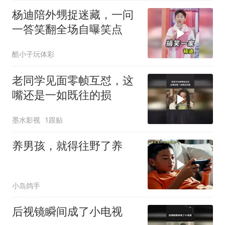
杨迪陪外甥捉迷藏，一问
一答笑翻全场自曝笑点
酷小子玩体彩
老同学见面零帧互怼，这
嘴还是一如既往的损
墨水影视
1跟贴
养男孩，就得往野了养
小岛鸽手
后视镜瞬间成了小电视