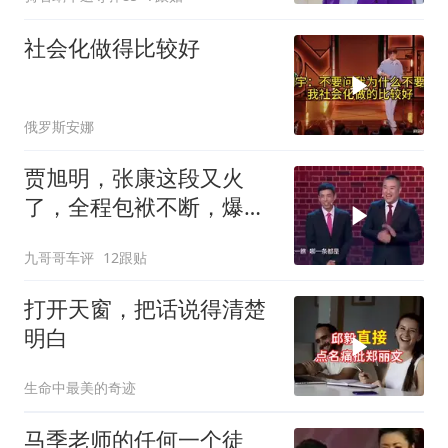
个裁一个
社会化做得比较好
俄罗斯安娜
贾旭明，张康这段又火
了，全程包袱不断，爆笑
全场！
九哥哥车评
12跟贴
打开天窗，把话说得清楚
明白
生命中最美的奇迹
马季老师的任何一个徒