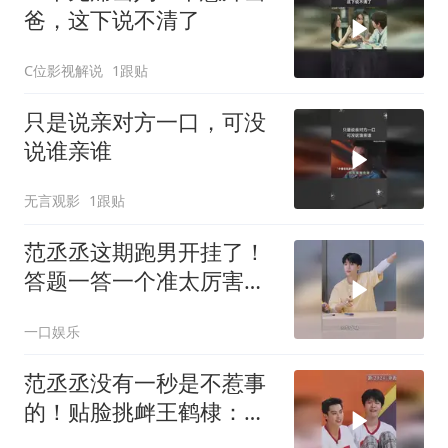
爸，这下说不清了
C位影视解说
1跟贴
只是说亲对方一口，可没
说谁亲谁
无言观影
1跟贴
范丞丞这期跑男开挂了！
答题一答一个准太厉害，
比杨迪偷题还准
一口娱乐
范丞丞没有一秒是不惹事
的！贴脸挑衅王鹤棣：你
行不行啊，差点要挨揍了