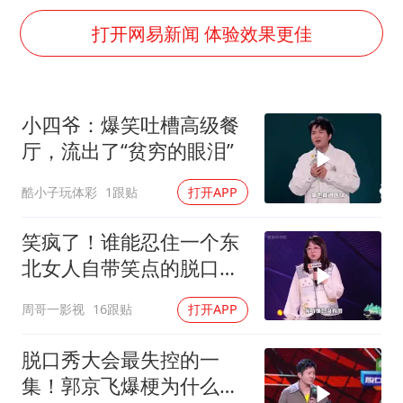
构建更高水平的全民健身公共服务体系
打开网易新闻 体验效果更佳
挡“张雪机车”民进党当局怕什么
香港高温刷新历史纪录
灌溉水坝被隔成鱼塘 村民投诉20余年
小四爷：爆笑吐槽高级餐
中国第1高楼阻尼器摆动明显
厅，流出了“贫穷的眼泪”
奋力开创中国式现代化建设新局面
酷小子玩体彩
1跟贴
打开APP
笑疯了！谁能忍住一个东
北女人自带笑点的脱口
秀？句句爆梗！
周哥一影视
16跟贴
打开APP
脱口秀大会最失控的一
集！郭京飞爆梗为什么让