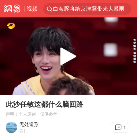
视频
白海豚将给京津冀带来大暴雨
《披荆斩棘2026》阵容官宣
国足U17与阿森纳决赛取消 并列冠军
2025年小学教师减少13.19万
王艺迪2-4不敌张本美和止步4强
以军士兵把枪口对准中国记者
上门女婿出轨女邻居多年被判重婚罪
00:00
01:53
韩军前线部队连曝丑闻
Play
Ent
full
女子发现前夫婚内与第三者育子
此沙任敏这都什么脑回路
《龙餐馆》 冲奖
声明：个人原创，仅供参考
无处遁形
笔试第一被劝弃考涉事副校长被撤职
1
四川