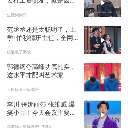
云社工资照发，就是因为
师徒如父子！
生活柴柴乐
范丞丞还是太聪明了，上
学+怕秒猜班主任，全网
学生狠狠共鸣
亿通电子游戏
郭德纲夸高峰功底扎实，
这水平才配叫艺术家
上班摸鱼一级选手
李川 锤娜丽莎 张维威 爆
笑小品！今天会议主要宣
布一下，裁员20%，一共5
骑着蜗牛追导弹85
7跟贴