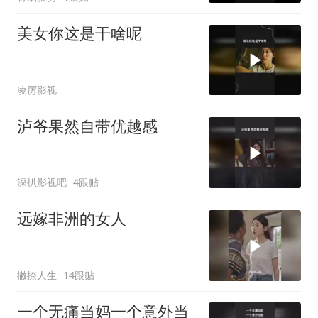
美女你这是干啥呢
凌厉影视
泸爷果然自带优越感
深扒影视吧
4跟贴
远嫁非洲的女人
撇捺人生
14跟贴
一个无痛当妈一个意外当