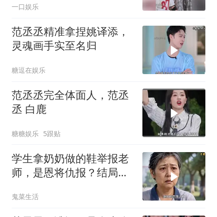
一口娱乐
范丞丞精准拿捏姚译添，
灵魂画手实至名归
糖逗在娱乐
范丞丞完全体面人，范丞
丞 白鹿
糖糖娱乐
5跟贴
学生拿奶奶做的鞋举报老
师，是恩将仇报？结局太
解气！
鬼菜生活