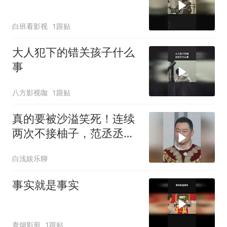
白班看影视
1跟贴
大人犯下的错关孩子什么
事
八方影视咖
1跟贴
真的要被沙溢笑死！连续
两次不接柚子，范丞丞大
喊：你为什么不接啊
白浅娱乐聊
事实就是事实
青烟影剪
1跟贴