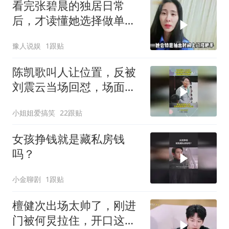
看完张碧晨的独居日常
后，才读懂她选择做单亲
妈妈的底气
豫人说娱
1跟贴
陈凯歌叫人让位置，反被
刘震云当场回怼，场面尬
到下不来台
小姐姐爱搞笑
22跟贴
女孩挣钱就是藏私房钱
吗？
小金聊剧
1跟贴
檀健次出场太帅了，刚进
门被何炅拉住，开口这句