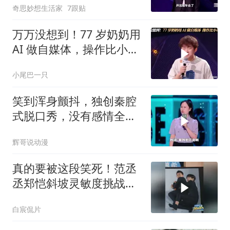
奇思妙想生活家
7跟贴
验！
万万没想到！77 岁奶奶用
AI 做自媒体，操作比小奇
还溜
小尾巴一只
笑到浑身颤抖，独创秦腔
式脱口秀，没有感情全是
技巧！
辉哥说动漫
真的要被这段笑死！范丞
丞郑恺斜坡灵敏度挑战太
激烈了，看一次笑一次
白宸侃片