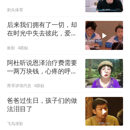
话爆笑全场！
刺头体育
后来我们拥有了一切，却
在时光中失去彼此，爱情
无常太扎心
捡影
4跟贴
阿杜听说恩泽治疗费需要
一两万块钱，心疼的呼吸
都不正常啦
黑哥讲现代史
4跟贴
爸爸过生日，孩子们的做
法泪目了
飞鸟潜影