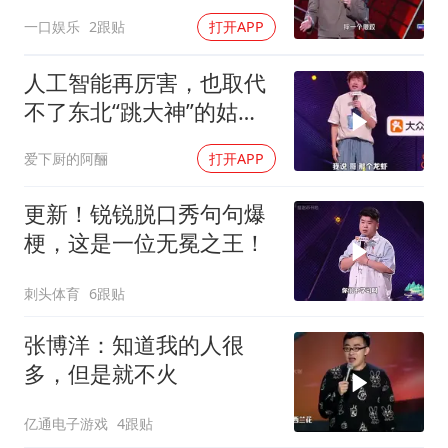
我在下位区开场？
一口娱乐
2跟贴
打开APP
人工智能再厉害，也取代
不了东北“跳大神”的姑
姥！
爱下厨的阿酾
打开APP
更新！锐锐脱口秀句句爆
梗，这是一位无冕之王！
刺头体育
6跟贴
张博洋：知道我的人很
多，但是就不火
亿通电子游戏
4跟贴