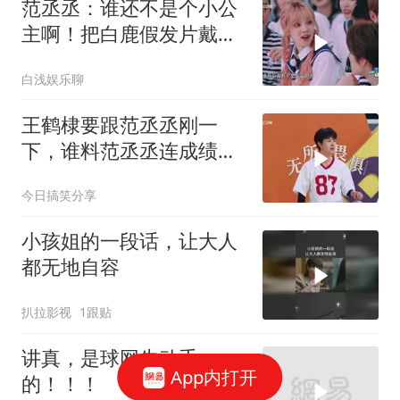
范丞丞：谁还不是个小公
主啊！把白鹿假发片戴自
己头上秒变大妹子，笑不
白浅娱乐聊
活了
王鹤棣要跟范丞丞刚一
下，谁料范丞丞连成绩都
没有，没上榜被姚译添无
今日搞笑分享
情嘲笑
小孩姐的一段话，让大人
都无地自容
扒拉影视
1跟贴
讲真，是球网先动手
App内打开
的！！！