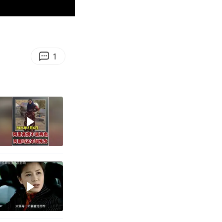
00:51
Enter
fullscreen
1