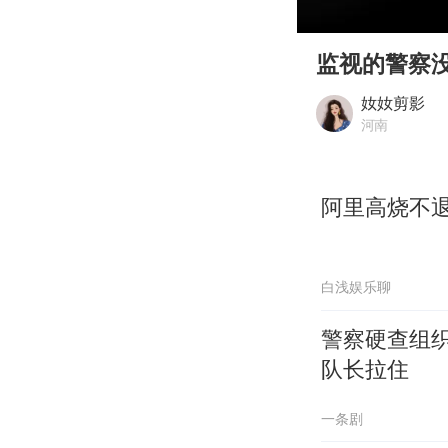
00:00
Play
监视的警察
奻奻剪影
河南
阿里高烧不
白浅娱乐聊
警察硬查组织
队长拉住
一条剧