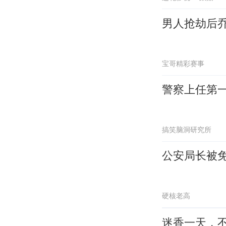
男人抢劫后
宝哥精彩赛事
警察上任第
搞笑脑洞研究所
公安局长被
硬核老高
迷香一天，