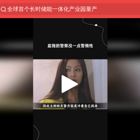
全球首个长时储能一体化产业园量产
“电影+”如何激发千亿级消费新活力？
泉州市委书记张毅恭被查
台风白海豚已进入24小时警戒线
胜宏科技：股票交易异常波动
“秋天的第一杯奶茶”6岁了
四川宜宾市高县4.9级地震致1人死亡
上海：台风白海豚或将带来龙卷风
中巨芯：上半年归母净利润1405.77万元
国乒男单横滨冠军赛全军覆没
38岁演员求职万岁山NPC成功