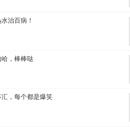
热水治百病！
的哈，棒棒哒
事汇，每个都是爆笑