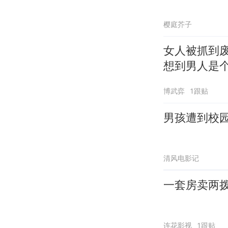
樱庭芥子
女人被抓到
想到男人是
博武弈
1跟贴
男孩遭到校
清风电影记
一套房卖两
连花影视
1跟贴