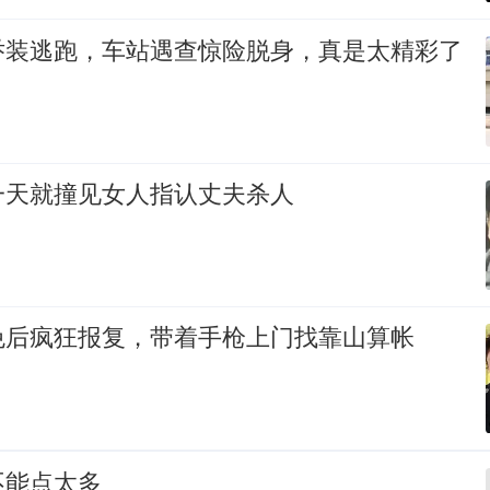
乔装逃跑，车站遇查惊险脱身，真是太精彩了
一天就撞见女人指认丈夫杀人
免后疯狂报复，带着手枪上门找靠山算帐
不能点太多