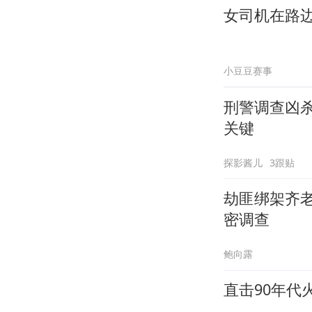
女司机在路
小豆豆赛事
刑警调查凶
关键
探影酱儿
3跟贴
劫匪绑架齐
密调查
鲍向露
直击90年代