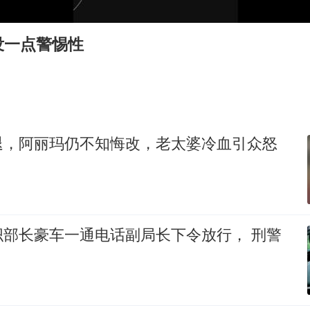
胡彦斌获《歌手2026》歌王
美股存储板块集体大跌
没一点警惕性
U17国足点球大战淘汰河床晋级决赛
东航：国内客票提前14天免费退改
日本试射“战斧”导弹，国防部回应
中国女篮70-67险胜尼日利亚女篮
退，阿丽玛仍不知悔改，老太婆冷血引众怒
名创优品回应女子吐槽内裤质量差
夯实基础开新局
部长豪车一通电话副局长下令放行， 刑警