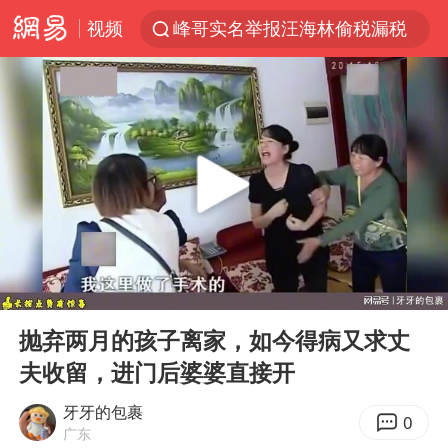
视频
峰哥实名举报汪海林偷税漏税
西湖突现狂风暴雨 游客瞬间被浇透
解锁各地夏日限定体验
男童模仿奥特曼从高处跳下致骨折
富婆带资进组给自己硬加60多场吻戏
黄金创今年来最大单周涨幅
名创优品一次性内裤 颜面尽失
00:00
12:45
视频丨中国东方电气集团原党组副书记、董事宋致远被查
Play
Ent
full
金饰克价一夜涨回1300元
抛弃两月的孩子离家，如今得病又求丈
夫收留，进门后婆婆直接开
梁家辉：到内地拍戏不是北上是回归
白海豚将正面袭击贯穿浙江
牙牙的包裹
0
广东