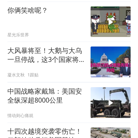
你俩笑啥呢？
星光乐世界
大风暴将至！大鹅与大乌
一旦停战，这3个国家将
直接迎来灭国崩盘
凝水文秋
1跟贴
中国战略家戴旭：美国安
全纵深超8000公里
情动则心痛就
十四次越境突袭零伤亡！