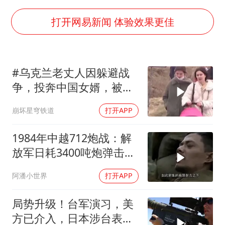
酒店回应车内过夜被收150元
牛津大学一纸声明甩不了锅
打开网易新闻 体验效果更佳
网传《披荆斩棘2026》名单
女主硬加吻戏短剧已下架
#乌克兰老丈人因躲避战
“六爷”挂一颗出场
争，投奔中国女婿，被眼
香港宏福苑火灾或由烟头引起
前城市繁荣震惊
崩坏星穹铁道
打开APP
浙江台州《告全体市民书》
《给阿嬷的情书》售后来了
1984年中越712炮战：解
放军日耗3400吨炮弹击溃
人民的健康、体质、幸福一脉相承
越军
阿潘小世界
打开APP
局势升级！台军演习，美
方已介入，日本涉台表述