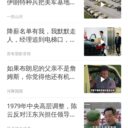
伊朗特种兵把美军基地当
后花园，美情报网成了睁
一饮山河
眼瞎
降薪名单有我，我默默走
人，经理追到电梯口，见
我坐上保时捷愣住
苏有朋影音馆
如果布朗尼的父亲不是詹
姆斯，你觉得他还有机会
站上NBA吗？
河豚囤囤
1979年中央高层调整，陈
云反对汪东兴担任领导职
务