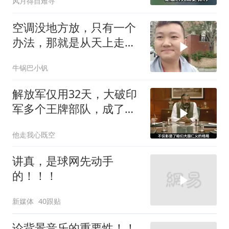
风月得自难寻
空调没地方放，只有一个
办法，那就是从天上走，
老师傅一招拿下
牛锅巴小钒
解放军仅用32天，大破印
军多个王牌部队，成了印
度59年的噩梦
他走我心既空
讲真，是球网先动手
的！！！
新媒体
40跟贴
论背景音乐的重要性！！