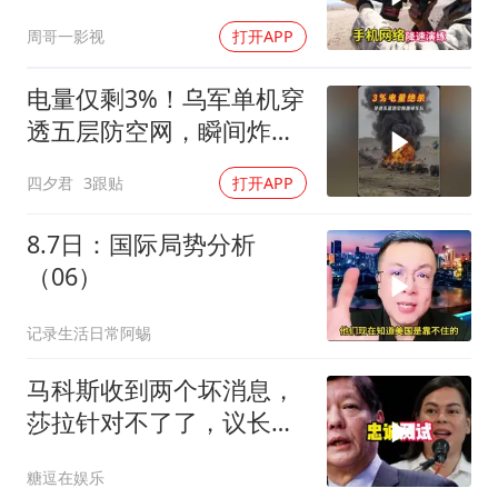
突变，大陆已收到通知
周哥一影视
打开APP
电量仅剩3%！乌军单机穿
透五层防空网，瞬间炸飞
俄军车队
四夕君
3跟贴
打开APP
8.7日：国际局势分析
（06）
记录生活日常阿蜴
马科斯收到两个坏消息，
莎拉针对不了了，议长反
水，防长被硬刚！
糖逗在娱乐