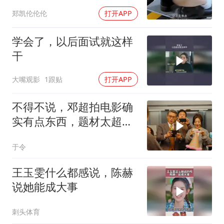
郑凯伦伦伦
打开APP
学会了，以后面试就这样
干
大嘴观影
1跟贴
打开APP
不得不说，邓超拍电影确
实有点东西，题材太超前
了，越看越起劲
于令
王玉雯什么都感说，陈赫
说她能成大事
刺头体育