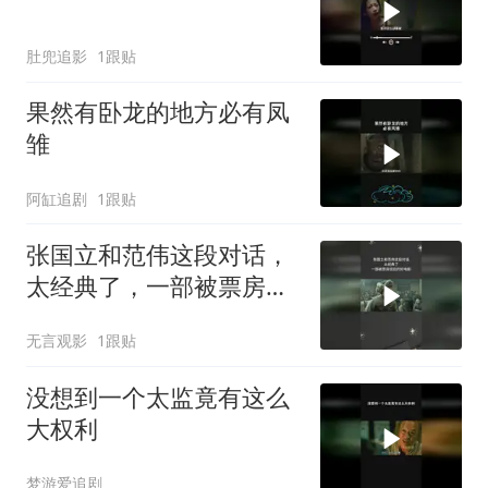
肚兜追影
1跟贴
果然有卧龙的地方必有凤
雏
阿缸追剧
1跟贴
张国立和范伟这段对话，
太经典了，一部被票房低
估的好电影
无言观影
1跟贴
没想到一个太监竟有这么
大权利
梦游爱追剧