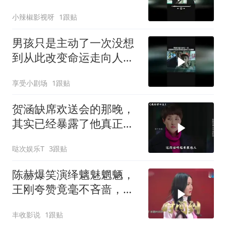
小辣椒影视呀
1跟贴
男孩只是主动了一次没想
到从此改变命运走向人生
巅峰
享受小剧场
1跟贴
贺涵缺席欢送会的那晚，
其实已经暴露了他真正爱
的人
哒次娱乐T
3跟贴
陈赫爆笑演绎魑魅魍魉，
王刚夸赞竟毫不吝啬，足
见陈赫机智聪明
丰收影说
1跟贴