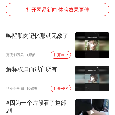
上海大部迎大暴雨
打开网易新闻 体验效果更佳
女子发现前夫婚内与第三者育子
以军士兵把枪口对准中国记者
笔试第一被劝弃考涉事副校长被撤职
唤醒肌肉记忆那就无敌了
《龙餐馆》 冲奖
构建更高水平的全民健身公共服务体系
亮亮影视君
1跟贴
打开APP
男子被沙蜇蜇伤5小时后呼吸困难
解释权归面试官所有
奋力开创中国式现代化建设新局面
狗圣哥剪辑
10跟贴
打开APP
#因为一个片段看了整部
剧