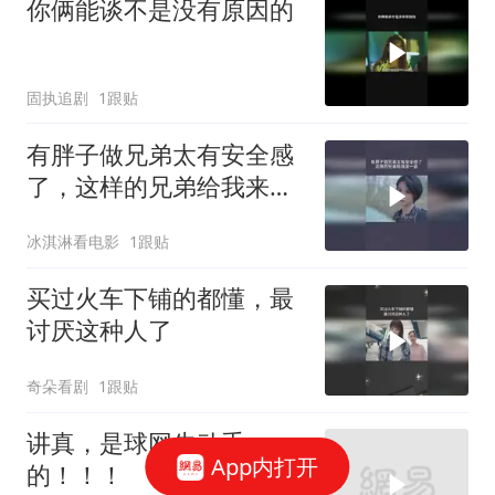
你俩能谈不是没有原因的
固执追剧
1跟贴
有胖子做兄弟太有安全感
了，这样的兄弟给我来一
沓
冰淇淋看电影
1跟贴
买过火车下铺的都懂，最
讨厌这种人了
奇朵看剧
1跟贴
讲真，是球网先动手
App内打开
的！！！