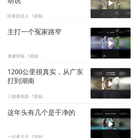
胡说
哇塞剧达人
1跟贴
主打一个冤家路窄
康康剪辑
1跟贴
1200公里很真实，从广东
打到湖南
三猫看电影
1跟贴
这年头有几个是干净的
一起看片片
1跟贴