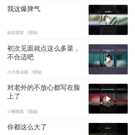
我这爆脾气
奻奻剪影
1跟贴
初次见面就点这么多菜，
不合适吧
小小鱼追剧
1跟贴
对老外的不放心都写在脸
上了
小椰剪影
1跟贴
你都这么大了