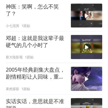
神医：笑啊，怎么不笑
了？
小七混剪
1跟贴
邓超：这就是我这辈子最
硬气的几个小时了
新大陆影视
1跟贴
2005年经典剧集大盘点，
剧情精彩让人回味，重温
昔日神剧魅力
果然探影
1跟贴
实话实话，意思就是不准