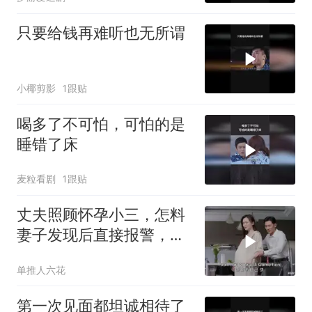
只要给钱再难听也无所谓
小椰剪影
1跟贴
喝多了不可怕，可怕的是
睡错了床
麦粒看剧
1跟贴
丈夫照顾怀孕小三，怎料
妻子发现后直接报警，这
下有好戏看了
单推人六花
第一次见面都坦诚相待了