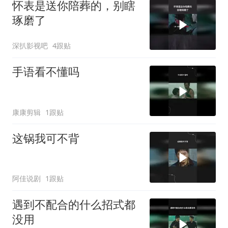
怀表是送你陪葬的，别瞎
琢磨了
深扒影视吧
4跟贴
手语看不懂吗
康康剪辑
1跟贴
这锅我可不背
阿佳说剧
1跟贴
遇到不配合的什么招式都
没用