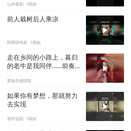
山鸡看剧
1跟贴
前人栽树后人乘凉
阿萌讲电影
1跟贴
走在乡间的小路上，暮归
的老牛是我同伴……前奏
一响拾起多少人的回忆
梦姐伤感情歌
如果你有梦想，那就努力
去实现
朋哥说剧
1跟贴