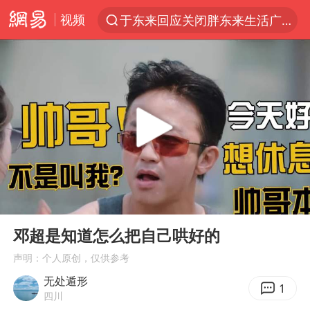
视频
于东来回应关闭胖东来生活广场店
上半年我国经营主体结构持续优化
杭州机场已取消航班388架次
《披荆斩棘2026》阵容官宣
白海豚北上或致京津冀暴雨
中国第1高楼阻尼器摆动明显
上海有出现龙卷潜势
00:00
00:35
国足U17与阿森纳决赛取消 并列冠军
Play
Ent
full
2025年小学教师减少13.19万
邓超是知道怎么把自己哄好的
王艺迪2-4不敌张本美和止步4强
声明：个人原创，仅供参考
无处遁形
上门女婿出轨女邻居多年被判重婚罪
1
四川