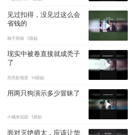
见过扣得，没见过这么会
省钱的
柚子剪辑
1跟贴
现实中被卷直接就成秃子
了
亮亮影视君
14跟贴
用两只狗演示多少冒昧了
小橘来说剧
1跟贴
面对灭绝师太，应该让华