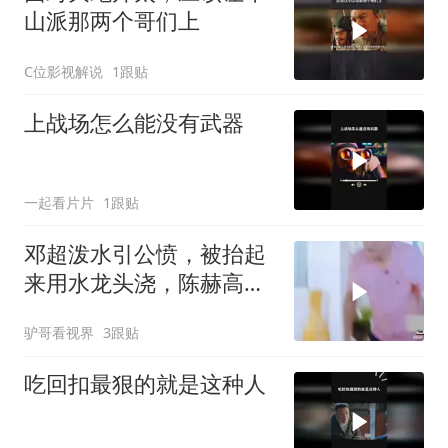
山派那两个哥们上
C位影视解说
1跟贴
上战场怎么能没有武器
一起看片片
1跟贴
邓超泼水引公愤，被抬起
来用水龙头浇，陈赫高兴
坏了丨哈哈哈哈
驴哥看视界
3跟贴
吃回扣最狠的就是这种人