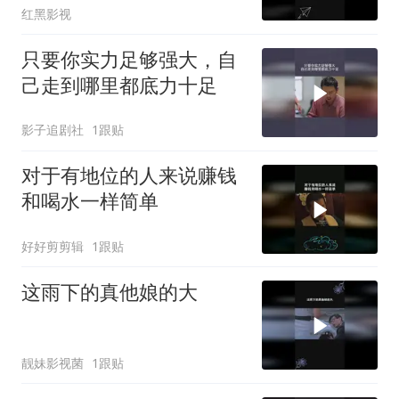
红黑影视
只要你实力足够强大，自
己走到哪里都底力十足
影子追剧社
1跟贴
对于有地位的人来说赚钱
和喝水一样简单
好好剪剪辑
1跟贴
这雨下的真他娘的大
靓妹影视菌
1跟贴