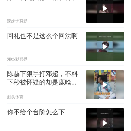
辣妹子剪影
回礼也不是这么个回法啊
知己影视界
陈赫下狠手打邓超，不料
下秒被怀疑的却是鹿晗，
笑的我眼泪出来了
刺头体育
你不给个台阶怎么下