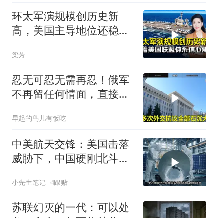
环太军演规模创历史新
高，美国主导地位还稳得
住吗
梁芳
忍无可忍无需再忍！俄军
不再留任何情面，直接炸
平基辅美国军工厂
早起的鸟儿有饭吃
中美航天交锋：美国击落
威胁下，中国硬刚北斗升
级+重复火箭
小先生笔记
4跟贴
苏联幻灭的一代：可以处