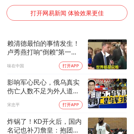
97岁英国奶奶飞上天再破吉尼斯纪录
打开网易新闻 体验效果更佳
70多岁父亲独自坐车到上海看望女儿
“空调24小时开着更省电”不实
赖清德最怕的事情发生！
“不建议大家买深色蛋糕”
卢秀燕打响“倒赖”第一
985博士后被曝在妻子孕期出轨后续
枪，美国趁火打劫
公司“上四休三”但要降薪1000元
味在中国
打开APP
如何把百年大党建设得更加坚强有力？
影响军心民心，俄乌真实
伤亡人数不足为外人道，
细思极恐
宋忠平
打开APP
炸锅了！KD开火后，国内
名记也补刀詹皇：抱团无