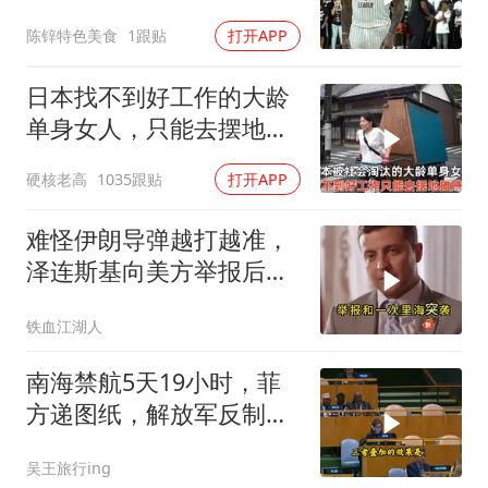
底线，最佳篮球商人
陈锌特色美食
1跟贴
打开APP
日本找不到好工作的大龄
单身女人，只能去摆地
摊，一天有多心累？
硬核老高
1035跟贴
打开APP
难怪伊朗导弹越打越准，
泽连斯基向美方举报后，
特朗普宣布不打了
铁血江湖人
南海禁航5天19小时，菲
方递图纸，解放军反制组
合拳已到位
吴王旅行ing