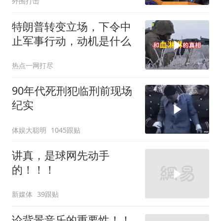
外围打击
特朗普转变立场，下令中
止军事行动，动机是什么
热点一网打尽
90年代死刑犯临刑前现场
纪实
体娱大聪明
1045跟贴
讲真，是球网先动手
的！！！
新媒体
39跟贴
论背景音乐的重要性！！