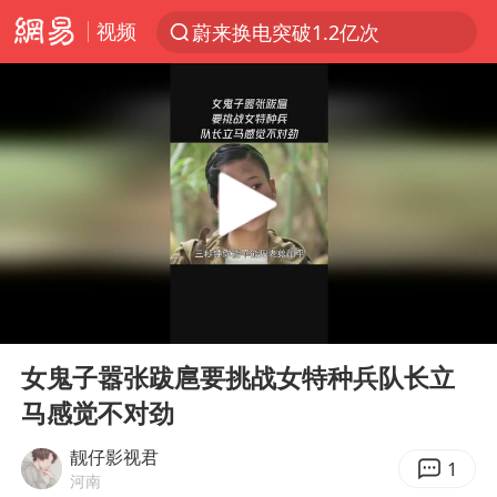
蔚来换电突破1.2亿次
视频
夜幕落下 运动上场
台风白海豚体型变大近似13个浙江面积
泸溪河：桃酥吃出金属牙冠视频不实
美国将对多晶硅衍生品加征15%关税
泰交通部副部长回应中国人遭歧视手势
泰国校园枪击案死亡人数升至7人
俄称欧洲若想和平解决冲突应停止援乌
00:00
03:39
Play
Ent
改名后的“青海拉面”店
full
女鬼子嚣张跋扈要挑战女特种兵队长立
段绚竞因公牺牲 年仅44岁
马感觉不对劲
1岁宝宝碰坏纸巾盒 宝妈被索赔924元
靓仔影视君
1
河南
女子开一天一夜空调后二氧化碳中毒