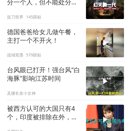
分一个人，但不能处分一
种渴望
捉刀世界
145跟贴
德国爸爸给女儿做午餐，
主打一个不开火！
战域笔墨
579跟贴
台风眼已打开！强台风“白
海豚”影响江苏时间
及腰长发小女神
被西方认可的大国只有4
个，印度被排除在外，为
何只能算准大国？