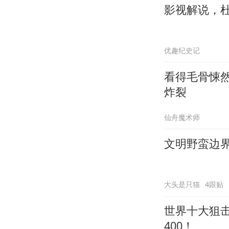
影视解说，
优趣纪史记
看得毛骨悚
炸裂
仙舟魔术师
文明野蛮边
大头是只猫
4跟贴
世界十大狙
400！