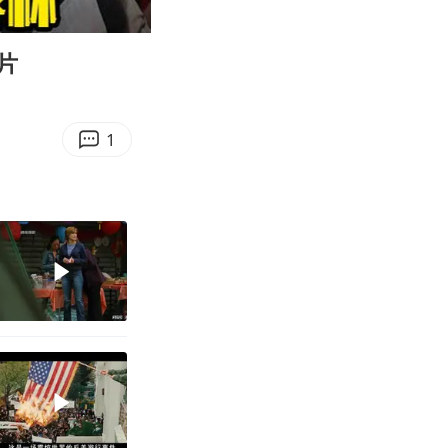
03:55
Enter
fullscreen
片
1