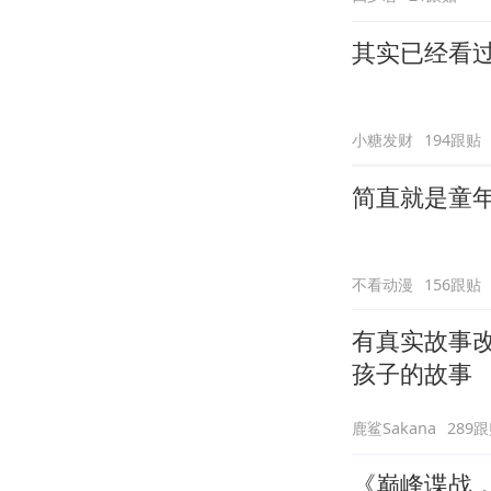
其实已经看
小糖发财
194跟贴
简直就是童
不看动漫
156跟贴
有真实故事
孩子的故事
鹿鲨Sakana
289
《巅峰谍战