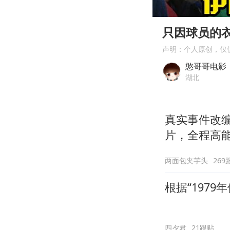
00:00
Play
只因球员的
声明：个人原创，仅
憨哥哥电影
湖北
真实事件改
片，全程高
两面包夹芋头
269
根据“197
四夕君
21跟贴