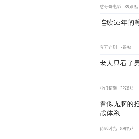
憨哥哥电影
89跟贴
连续65年
壹哥追剧
7跟贴
老人只看了
冷门精选
22跟贴
看似无脑的
战体系
简影时光
89跟贴