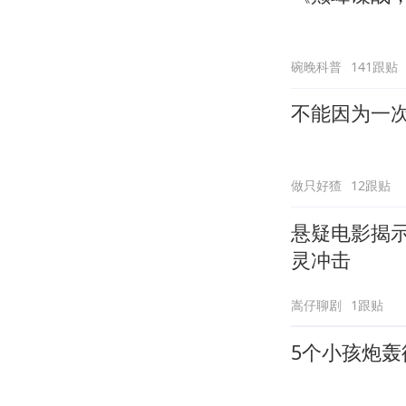
碗晚科普
141跟贴
不能因为一
做只好猹
12跟贴
悬疑电影揭
灵冲击
嵩仔聊剧
1跟贴
5个小孩炮