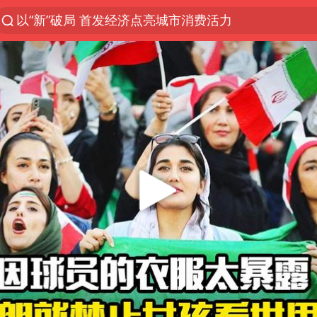
以“新”破局 首发经济点亮城市消费活力
中方回应是否在太平洋海底开采稀土
陈熠被张本美和连扳三局逆转
看守所辅警收受10万获刑1年
宇树科技发行价格150.80元/股
U17国足1分钟轰2球
法国将禁止“未经同意的电话营销”
吉林一“温度计大楼”读数爆表
五粮液渠道价一箱上涨近百元
贵州轮胎子公司获美国退税8136万
CIA被曝已秘密设立古巴工作组