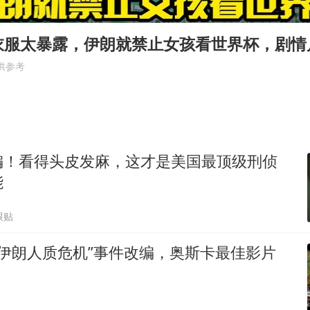
我国编制完成新版全月地质图
郑国霖回应去景区上班被保安拦下
衣服太暴露，伊朗就禁止女孩看世界杯，剧情
深圳地面沉降致车辆损坏系谣言
供参考
外交部发言人就广岛核爆81周年等答记者问
首次证实！“胶球”存在
东方甄选被判赔偿江小白30万元
编！看得头皮发麻，这才是美国最顶级刑侦
奋进开新局 实干挑大梁
能
跟贴
9年伊朗人质危机”事件改编，奥斯卡最佳影片