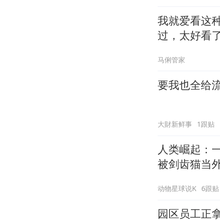
我就爱看这
过，太好看
马俐管家
要我也全给
大財新鲜事
1跟贴
人类崛起：
被剑齿猫当
动物星球说K
6跟贴
园区员工正