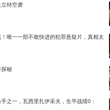
杜立特空袭
然！唯一一部不敢快进的犯罪悬疑片，真相太
界探秘
击手之一，瓦西里扎伊采夫，生平战绩0：