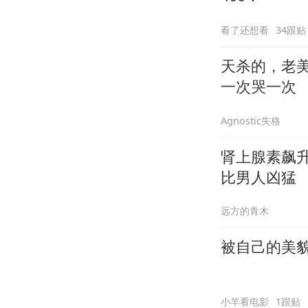
看了还想看
34跟贴
天杀的，老
一次哭一次
Agnostic失格
肾上腺素飙
比男人凶猛
远方的青木
被自己的美
小羊看电影
1跟贴