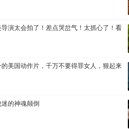
美导演太会拍了！差点哭岔气！太抓心了！看
升的美国动作片，千万不要得罪女人，狠起来
貌迷的神魂颠倒