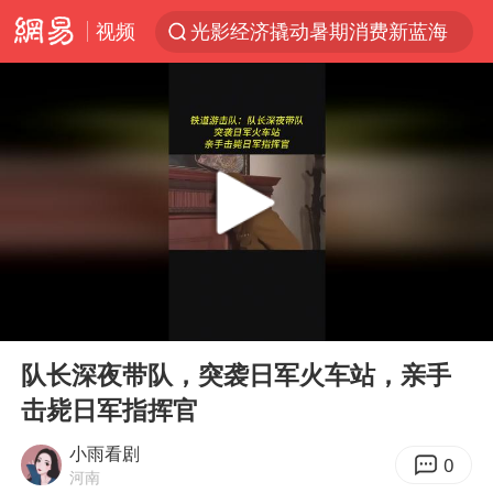
视频
光影经济撬动暑期消费新蓝海
白海豚10级风圈已触及浙江台州
以军士兵把枪口对准中国记者
河南警方公开征集黑恶犯罪线索
谢霆锋演唱会隔空祝王菲生日快乐
方桃子代言广告视频已下架
WTT横滨冠军赛女单四强国乒占三席
00:00
04:48
浙江省发出今年第2号指挥长令
Play
Ent
full
一周大涨超7% 金价为何突然上涨
队长深夜带队，突袭日军火车站，亲手
击毙日军指挥官
情侣在平潭拍日出时坠崖致一死一伤
生产也能“拼单”了
小雨看剧
0
河南