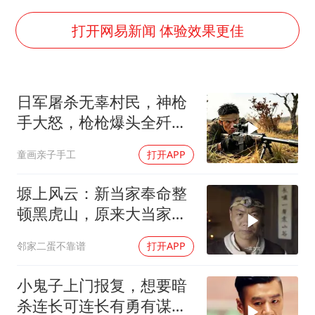
央视新主播李秋莹孙亚鹏亮相
白海豚登陆前还将加强
打开网易新闻 体验效果更佳
娜扎称眼睛恢复情况不太妙
河南刑案嫌犯被抓 逃窜时伤害多人
日军屠杀无辜村民，神枪
经常半夜醒要排查6种疾病
手大怒，枪枪爆头全歼日
三警齐发！多地10级以上雷暴大风
军一个连！
童画亲子手工
打开APP
乐享全民健身 共筑健康中国
塬上风云：新当家奉命整
顿黑虎山，原来大当家还
交代了隐藏任务
邻家二蛋不靠谱
打开APP
小鬼子上门报复，想要暗
杀连长可连长有勇有谋全