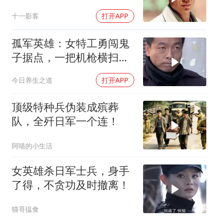
歼敌人
十一影客
打开APP
孤军英雄：女特工勇闯鬼
子据点，一把机枪横扫，
大开杀戒枪毙少将
今日养生之道
打开APP
顶级特种兵伪装成殡葬
队，全歼日军一个连！
阿喵的小生活
女英雄杀日军士兵，身手
了得，不贪功及时撤离！
猫哥揾食