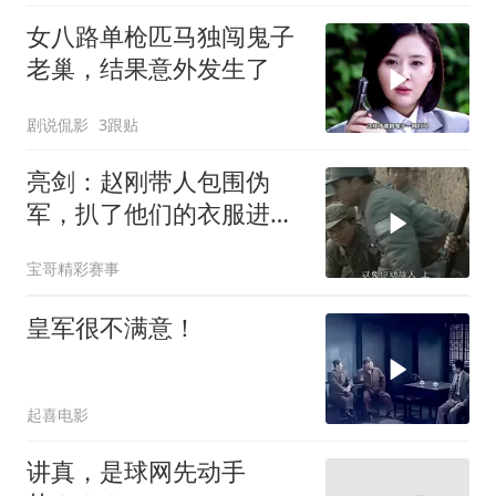
女八路单枪匹马独闯鬼子
老巢，结果意外发生了
剧说侃影
3跟贴
亮剑：赵刚带人包围伪
军，扒了他们的衣服进行
伪装，还带走了旗语兵
宝哥精彩赛事
皇军很不满意！
起喜电影
讲真，是球网先动手