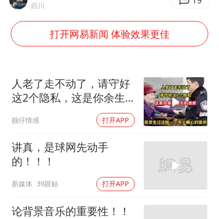
村民谈“梅姨”：叫的其实是“媒姨”
19
四川
泰国一女公务员妆容引争议 本人回应
打开网易新闻 体验效果更佳
郑国霖回应去景区上班被保安拦下
感觉全东北都在等7号
东方甄选被判赔偿江小白30万元
人老了走不动了，请守好
奋进开新局 实干挑大梁
这2个隐私，这是你余生
最大的退路！
靓仔情感
打开APP
讲真，是球网先动手
的！！！
新媒体
39跟贴
打开APP
论背景音乐的重要性！！