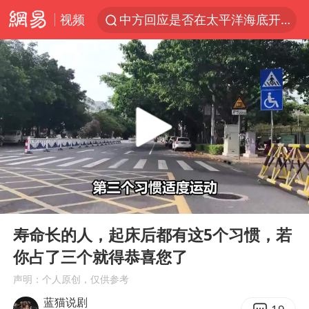
视频
中方回应是否在太平洋海底开采稀土
宇树科技发行价格150.80元/股
外交部发言人就广岛核爆81周年等答记者问
吉林一“温度计大楼”读数爆表
贵州轮胎子公司获美国退税8136万
台风白海豚影响中国已成定局
我国编制完成新版全月地质图
00:00
05:22
中国五箭齐发反制美国
Play
Ent
full
27岁女子成组织卖淫集团主犯被通缉
寿命长的人，起床后都有这5个习惯，若
你占了三个就得恭喜您了
女子利用漏洞0元薅走3000多件家电
声明：个人原创，仅供参考
多地要求领导干部带头休假
蓝猫说剧