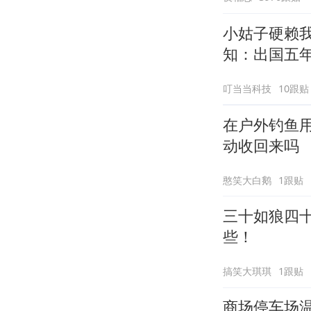
小姑子硬赖
知：出国五
叮当当科技
10跟贴
在户外钓鱼
动收回来吗
憨笑大白鹅
1跟贴
三十如狼四
些！
搞笑大琪琪
1跟贴
商场停车场