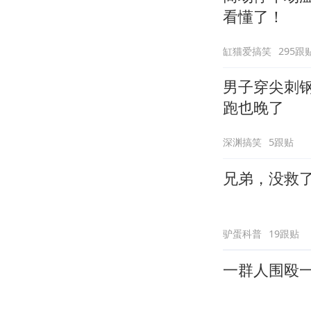
看懂了！
缸猫爱搞笑
295跟
男子穿尖刺
跑也晚了
深渊搞笑
5跟贴
兄弟，没救
驴蛋科普
19跟贴
一群人围殴