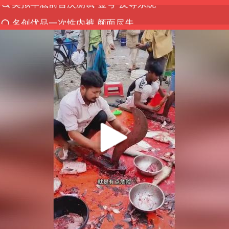
名创优品一次性内裤 颜面尽失
香港宏福苑火灾或由烟头引起
伊斯兰版北约来了吗
中国父女泰国骑摩托车坠崖1死1伤
网约车司机充电时猝死保险拒赔
浙江台州《告全体市民书》
四川宜宾3.4级地震
上半年国内居民出游人次34.63亿
演员田曦薇疑遭代拍围堵辱骂
陕西柞水泥石流已致2死 仍有1人失联
店主称换“青海拉面”招牌后生意更好