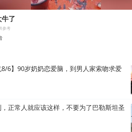
“南湖号”盾构机下线
泰国初中生饮弹自尽前开了26枪
太牛了
22岁女生独闯南太行失联12天
供参考
万岁山接盘烂尾恒大文旅城
音
习近平心系体育强国建设
8/6】90岁奶奶恋爱脑，到男人家索吻求爱
列，正常人就应该这样，不要为了巴勒斯坦圣