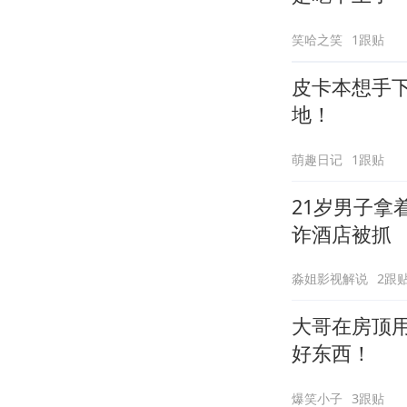
笑哈之笑
1跟贴
皮卡本想手
地！
萌趣日记
1跟贴
21岁男子
诈酒店被抓
淼姐影视解说
2跟
大哥在房顶
好东西！
爆笑小子
3跟贴