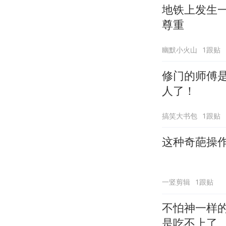
地铁上发生
尊重
幽默小火山
1跟贴
修门的师傅
人了！
搞笑大书包
1跟贴
这种奇葩操
一竖剪辑
1跟贴
不怕神一样
是吃不上了