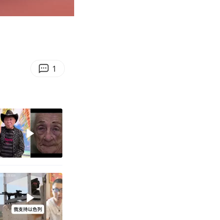
00:13
Enter
fullscreen
1