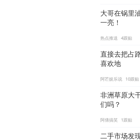
大哥在锅里
一亮！
热点推送
4跟贴
直接去把占
喜欢地
阿芒娱乐说
10跟贴
非洲草原大
们吗？
阿倩搞笑
1跟贴
二手市场发