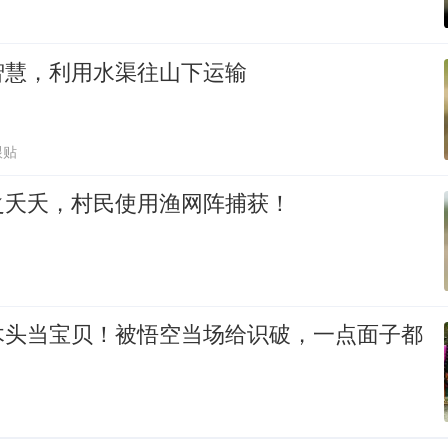
智慧，利用水渠往山下运输
跟贴
之夭夭，村民使用渔网阵捕获！
木头当宝贝！被悟空当场给识破，一点面子都