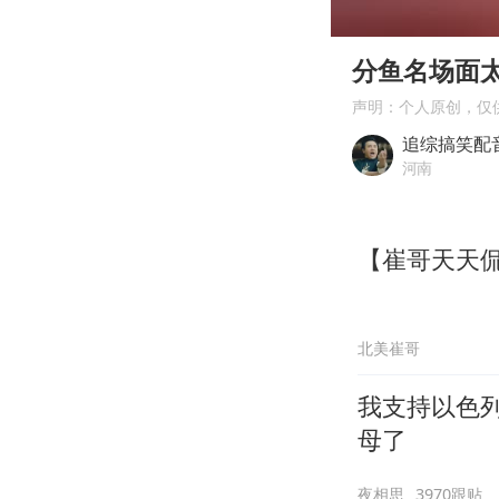
00:00
Play
分鱼名场面
声明：个人原创，仅
追综搞笑配
河南
【崔哥天天侃
北美崔哥
我支持以色
母了
夜相思
3970跟贴