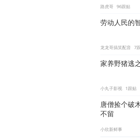
路虎哥
96跟贴
劳动人民的
龙龙哥搞笑配音
7
家养野猪逃
小丸子影视
1跟贴
唐僧捡个破
不留
小欣新鲜事