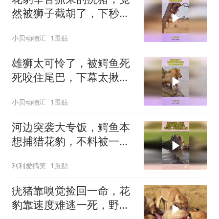
然被狮子截胡了，下秒根
本不敢看
小贝动物汇
1跟贴
雄狮太可怜了，被鳄鱼死
死咬住尾巴，下幕太揪心
不敢看
小贝动物汇
1跟贴
河边突袭大专饭，鳄鱼本
想捕猎花豹，不料被一口
咬住拖上岸
利利爱搞笑
1跟贴
疣猪靠嗅觉捡回一命，花
豹靠速度难逃一死，野外
生存就是这么双标