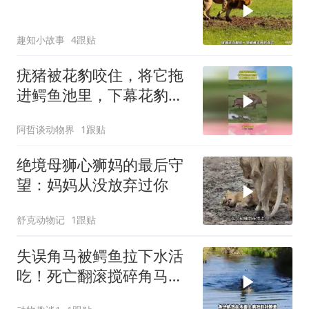
趣知小故事
4跟贴
疣猪被花豹咬住，将它拖
进鳄鱼池里，下幕花豹跑
不掉了
阿哲谈动物界
1跟贴
绝境母狮心狮妈的最后守
望：妈妈从没放弃过你
舒克动物记
1跟贴
失误角马被鳄鱼拉下水活
吃！死亡翻滚搅碎角马反
抗！一口拦腰咬断