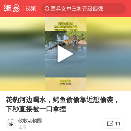
视频
国乒女单三将晋级四强
光影经济撬动暑期消费新蓝海
马克·艾伦退出斯诺克中国公开赛
微信又有新功能，你可以“撤回”你的撤回了！
新疆优化调整景区内自驾服务费
上四休三，但降薪1000元，你接受吗？
情侣平潭拍日出坠崖1死1伤
00:00
00:10
夏日经济乘“热”而上 消费市场向“新”而行
Play
Ent
full
白海豚将正面袭击贯穿浙江
花豹河边喝水，鳄鱼偷偷靠近想偷袭，
下秒直接被一口拿捏
酒店回应车内过夜被收150元
黄金牛市回来了吗
牧牧动物圈
11
山东