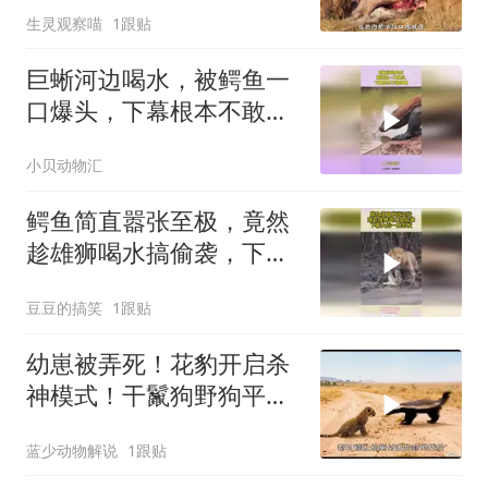
生灵观察喵
1跟贴
巨蜥河边喝水，被鳄鱼一
口爆头，下幕根本不敢睁
眼
小贝动物汇
鳄鱼简直嚣张至极，竟然
趁雄狮喝水搞偷袭，下幕
大战一触即发
豆豆的搞笑
1跟贴
幼崽被弄死！花豹开启杀
神模式！干鬣狗野狗平头
哥！
蓝少动物解说
1跟贴