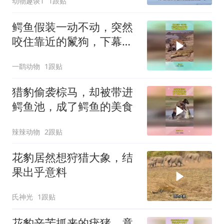
动物趣谈1
1跟贴
鳄鱼假装一动不动，突然
咬住靠近的鬣狗，下幕鬣
狗想跑也晚了
一鹞动物
1跟贴
猎豹偷袭棕马，却被带进
鳄鱼池，成了鳄鱼的美食
辣辣动物
2跟贴
花豹居然想狩猎大象，结
果出乎意料
氏神光
1跟贴
花豹辛苦抓来的疣猪，竟