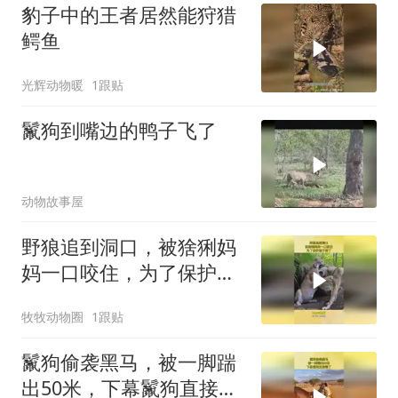
豹子中的王者居然能狩猎
鳄鱼
光辉动物暖
1跟贴
鬣狗到嘴边的鸭子飞了
动物故事屋
野狼追到洞口，被猞猁妈
妈一口咬住，为了保护孩
子拼了
牧牧动物圈
1跟贴
鬣狗偷袭黑马，被一脚踹
出50米，下幕鬣狗直接懵