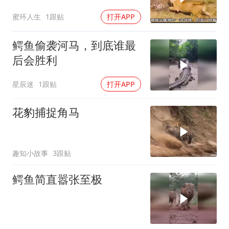
蜜环人生
1跟贴
打开APP
鳄鱼偷袭河马，到底谁最
后会胜利
星辰迷
1跟贴
打开APP
花豹捕捉角马
趣知小故事
3跟贴
鳄鱼简直嚣张至极