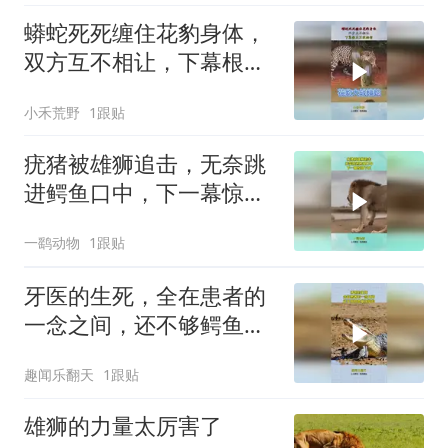
蟒蛇死死缠住花豹身体，
双方互不相让，下幕根本
不敢相信
小禾荒野
1跟贴
疣猪被雄狮追击，无奈跳
进鳄鱼口中，下一幕惊掉
下巴
一鹞动物
1跟贴
牙医的生死，全在患者的
一念之间，还不够鳄鱼塞
牙缝的！
趣闻乐翻天
1跟贴
雄狮的力量太厉害了