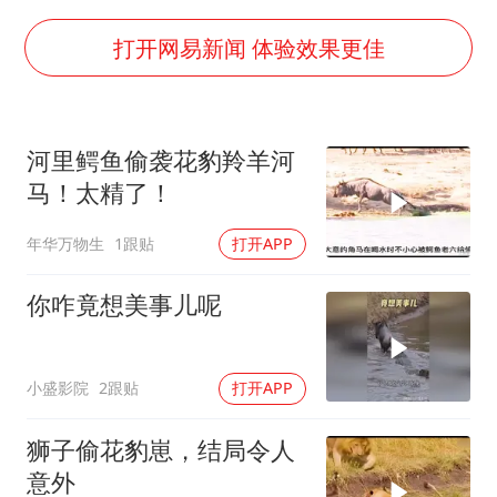
酒店花洒现排泄物住客索赔遭拒
杭州全市有序停课
打开网易新闻 体验效果更佳
36岁男演员成景区NPC后人气爆棚
全民健身事业高质量发展
河里鳄鱼偷袭花豹羚羊河
台当局重金为“台独”织“皇帝新衣”
马！太精了！
几元成本的AI广告导致千万市值蒸发
年华万物生
1跟贴
打开APP
老挝国会主席赛宋蓬逝世
乐享全民健身 共筑健康中国
你咋竟想美事儿呢
小盛影院
2跟贴
打开APP
狮子偷花豹崽，结局令人
意外