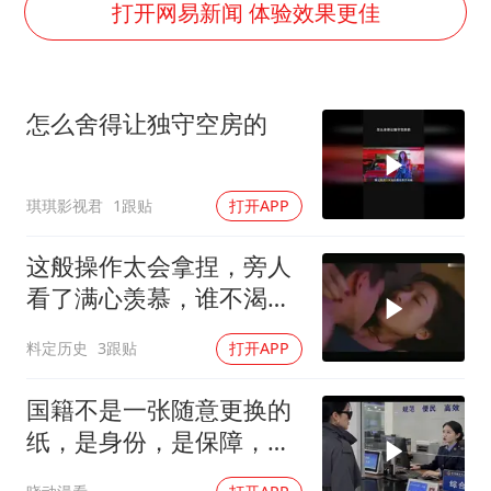
深圳地面沉降致车辆损坏系谣言
打开网易新闻 体验效果更佳
外交部发言人就广岛核爆81周年等答记者问
中国“五箭齐发”反制美国
怎么舍得让独守空房的
首次证实！“胶球”存在
东方甄选被判赔偿江小白30万元
琪琪影视君
1跟贴
打开APP
奋进开新局 实干挑大梁
这般操作太会拿捏，旁人
看了满心羡慕，谁不渴望
拥有此技
料定历史
3跟贴
打开APP
国籍不是一张随意更换的
纸，是身份，是保障，是
归属！