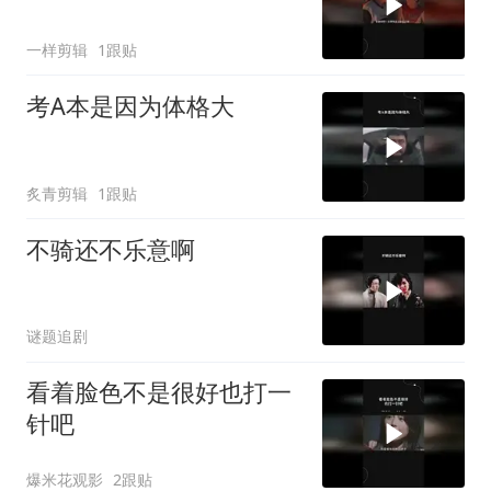
一样剪辑
1跟贴
考A本是因为体格大
炙青剪辑
1跟贴
不骑还不乐意啊
谜题追剧
看着脸色不是很好也打一
针吧
爆米花观影
2跟贴