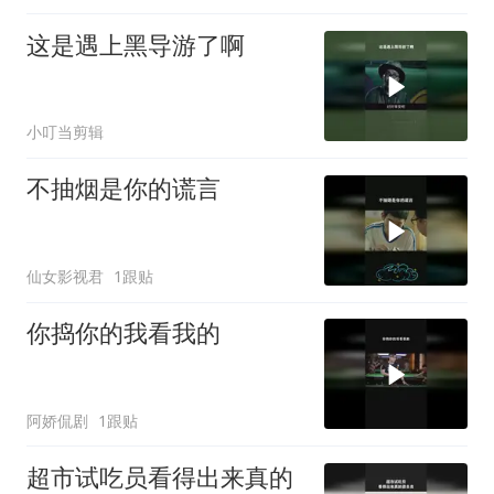
这是遇上黑导游了啊
小叮当剪辑
不抽烟是你的谎言
仙女影视君
1跟贴
你捣你的我看我的
阿娇侃剧
1跟贴
超市试吃员看得出来真的