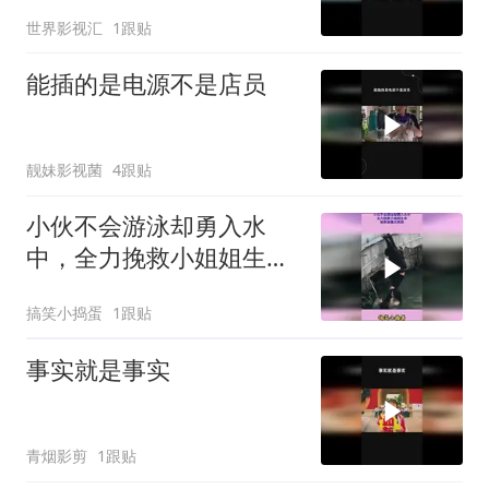
世界影视汇
1跟贴
能插的是电源不是店员
靓妹影视菌
4跟贴
小伙不会游泳却勇入水
中，全力挽救小姐姐生
命，被救者露出笑脸
搞笑小捣蛋
1跟贴
事实就是事实
青烟影剪
1跟贴