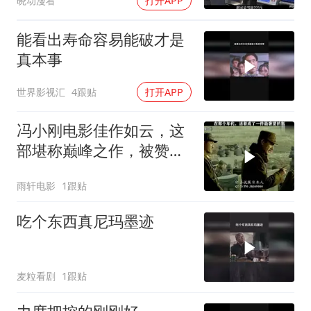
晓动漫看
打开APP
能看出寿命容易能破才是
真本事
世界影视汇
4跟贴
打开APP
冯小刚电影佳作如云，这
部堪称巅峰之作，被赞最
好作品
雨轩电影
1跟贴
吃个东西真尼玛墨迹
麦粒看剧
1跟贴