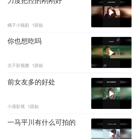
力度把控的刚刚好
橘子小猫剧
1跟贴
你也想吃吗
北子影视菌
1跟贴
前女友多的好处
小溪影视
1跟贴
一马平川有什么可拍的