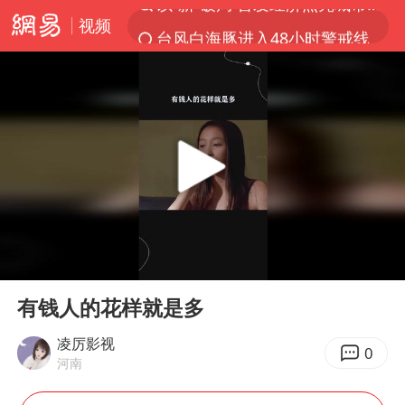
视频
台风白海豚进入48小时警戒线
佛得角门将亮相智利俱乐部主场
中方回应是否在太平洋海底开采稀土
台风白海豚影响中国已成定局
看守所辅警收受10万获刑1年
U17国足1分钟轰2球
宇树科技发行价格150.80元/股
00:00
05:13
五粮液渠道价一箱上涨近百元
Play
Ent
full
宇树科技王兴兴身家有望超200亿元
有钱人的花样就是多
吉林一“温度计大楼”读数爆表
凌厉影视
0
河南
我国编制完成新版全月地质图