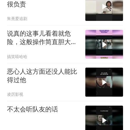
很负责
朱熹爱追剧
说真的这事儿看着就危
险，这般操作简直胆大包
天，搞笑背后暗藏惊
搞笑嘻哈哈
恶心人这方面还没人能比
得过他
凌厉影视
不太会听队友的话