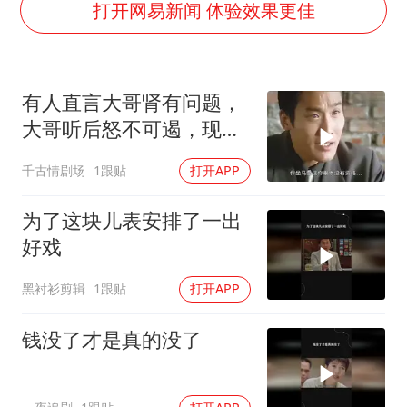
微信新功能：你可以“撤回”你的撤回
打开网易新闻 体验效果更佳
台州《告全体市民书》：非必要不外出
女子被狗舔脚确诊三级暴露 医生回应
有人直言大哥肾有问题，
多所幼师院校开设养老专业
大哥听后怒不可遏，现场
泰国校园枪击事件已致8死30余伤
局面剑拔弩张
千古情剧场
1跟贴
打开APP
刘伟任延安市委常委、市纪委书记
老人被城管撞倒后离世亲属质疑记录仪
为了这块儿表安排了一出
习近平心系体育强国建设
好戏
黑衬衫剪辑
1跟贴
打开APP
钱没了才是真的没了