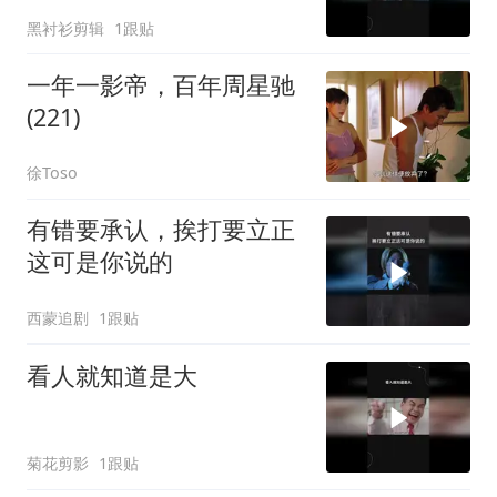
黑衬衫剪辑
1跟贴
一年一影帝，百年周星驰
(221)
徐Toso
有错要承认，挨打要立正
这可是你说的
西蒙追剧
1跟贴
看人就知道是大
菊花剪影
1跟贴