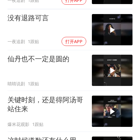
一夜追剧
1跟贴
打开APP
没有退路可言
一夜追剧
1跟贴
打开APP
仙丹也不一定是圆的
睛睛说剧
1跟贴
关键时刻，还是得阿汤哥
站住来
爆米花观影
1跟贴