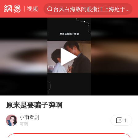
视频
台风白海豚闭眼浙江上海处于危险半圆
“China Cool”火了，老外爱上中国避暑游
香港宏福苑火灾或由烟头引起
张本智和：零封向鹏不意外
浙江海事局启动Ⅰ级防台应急响应
云南一地村民过火把节意外灼伤16人
泰国初中生饮弹自尽前开了26枪
00:00
00:17
本田首次将整车平台外包给印度企业
Play
Ent
full
用AI造出新病毒意味着什么
原来是要骗子弹啊
浙江最强风雨时段已锁定
小雨看剧
1
河南
上半年国内居民出游人次34.63亿