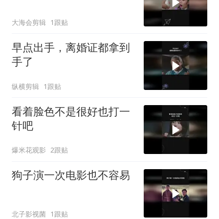
大海会剪辑
1跟贴
早点出手，离婚证都拿到
手了
纵横剪辑
1跟贴
看着脸色不是很好也打一
针吧
爆米花观影
2跟贴
狗子演一次电影也不容易
北子影视菌
1跟贴