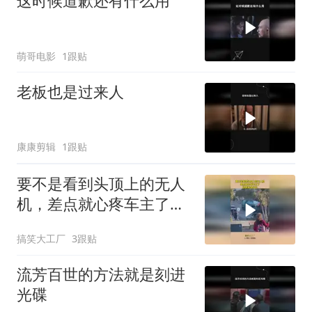
这时候道歉还有什么用
萌哥电影
1跟贴
老板也是过来人
康康剪辑
1跟贴
要不是看到头顶上的无人
机，差点就心疼车主了，
这得赔多少钱！
搞笑大工厂
3跟贴
流芳百世的方法就是刻进
光碟