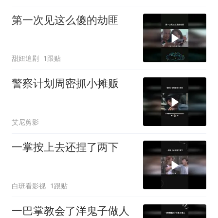
第一次见这么傻的劫匪
甜妞追剧
1跟贴
警察计划周密抓小摊贩
艾尼剪影
一掌按上去还捏了两下
白班看影视
1跟贴
一巴掌教会了洋鬼子做人