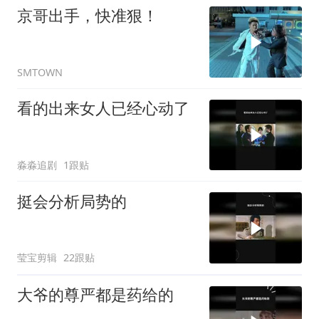
京哥出手，快准狠！
SMTOWN
看的出来女人已经心动了
淼淼追剧
1跟贴
挺会分析局势的
莹宝剪辑
22跟贴
大爷的尊严都是药给的