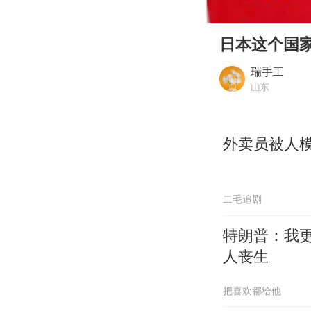
00:00
Play
日本这个国
瑞手工
山东
外卖员被人
二毛追剧
特朗普：我
人丧生
把喜欢都给他