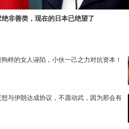
男子杀人后逃进深山21年活得像野人
70多岁父亲独自坐车到上海看望女儿
家绝非善类，现在的日本已绝望了
OpenAI为免费用户升级GPT-5.6 Luna
“中国蔬菜之乡”最高温达41.8℃
985博士后被曝在妻子孕期出轨后续
如何把百年大党建设得更加坚强有力？
模狗样的女人诬陷，小伙一己之力对抗资本！
更想与伊朗达成协议，不愿动武，因为那会有