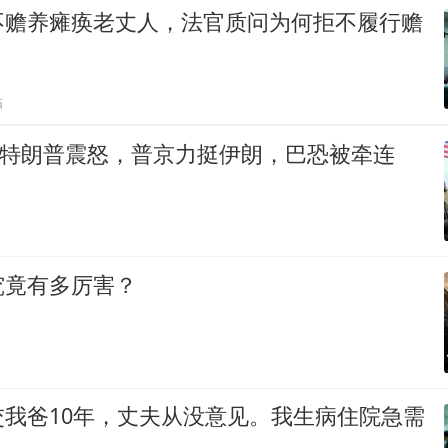
不赡养瘫痪老丈人，法官质问为何拒不履行赡
贴
伤惹特朗普震怒，普京力挺伊朗，巴恐被牵连
究竟有多厉害？
交我爸10年，丈夫从没意见。我生病住院急需