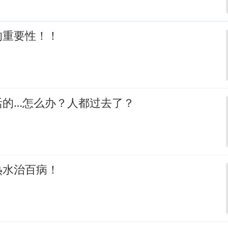
的重要性！！
活的…怎么办？人都过去了？
热水治百病！