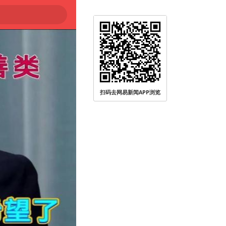
扫码去网易新闻APP浏览