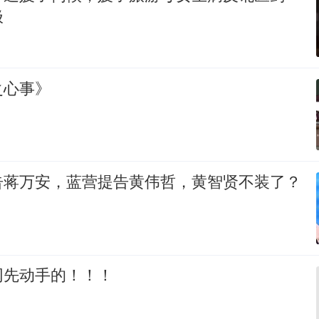
极
之心事》
告蒋万安，蓝营提告黄伟哲，黄智贤不装了？
网先动手的！！！