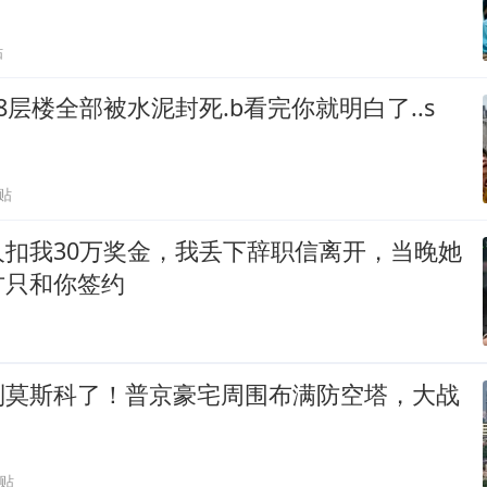
贴
8层楼全部被水泥封死.b看完你就明白了..s
贴
人扣我30万奖金，我丢下辞职信离开，当晚她
方只和你签约
到莫斯科了！普京豪宅周围布满防空塔，大战
跟贴