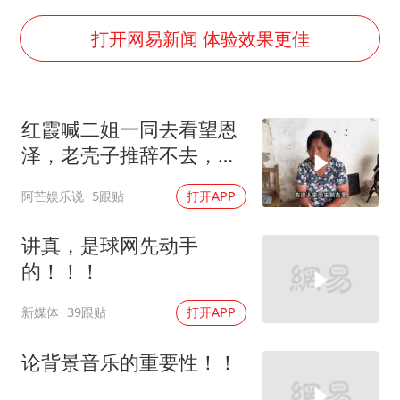
美国退回1000亿美元关税
早田希娜挺进横滨女单16强
打开网易新闻 体验效果更佳
李亚鹏向地铁吐血女孩捐99999元
李嫣近照曝光
红霞喊二姐一同去看望恩
新华社权威快报|我国编制完成新版全月地质图
泽，老壳子推辞不去，前
知识产权强国建设驶入“快车道”
去打牌消遣
阿芒娱乐说
5跟贴
打开APP
要给全体职工“应休尽休”的底气
中国经济展现强大韧性和活力
讲真，是球网先动手
的！！！
新媒体
39跟贴
打开APP
论背景音乐的重要性！！