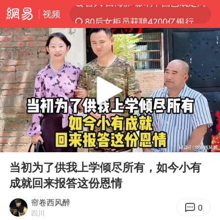
视频
80后女柜员获聘4200亿银行副行长
聚“绿”成势，结构转型活力足
印度暴发金迪普拉病毒
41岁女子为鼓励女儿考上985研究生
郑国霖回应去景区上班被保安拦下
24小时不关空调 电费反而更低？
陕西柞水县突发泥石流致1死2失联
00:00
09:46
“梅姨”已是老年人 死刑或适用受限
Play
Ent
full
“事业单位招聘不是人情买卖”
当初为了供我上学倾尽所有，如今小有
成就回来报答这份恩情
杭州一小区17楼玻璃幕墙爆裂
南大数院院长疑辞职信里写不想干了
帘卷西风醉
0
四川