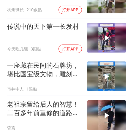
杭州班长
210跟贴
打开APP
传说中的天下第一长发村
今天吃几碗
3跟贴
打开APP
一座藏在民间的石牌坊，
堪比国宝级文物，雕刻精
美实属罕见
市井中人
1跟贴
老祖宗留给后人的智慧！
二百多年前重修的道路至
今依然实用！
杳鸢