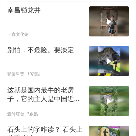
南昌锁龙井
一鑫文化馆
别怕，不危险。要淡定
驴蛋科普
19跟贴
这就是国内最牛的老房
子，它的主人是中国近代
历史上最牛的老丈人
壹号塔台
3跟贴
石头上的字咋读？ 石头上