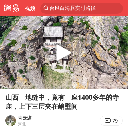
视频
“电影+”如何激发千亿级消费新活力？
秘鲁和墨西哥宣布恢复外交关系
沙特土耳其巴基斯坦签署共同防务协议
中医教你一招提升气血
全球首个长时储能一体化产业园量产
四川宜宾市高县4.9级地震致1人死亡
胜宏科技：股票交易异常波动
00:00
13:29
U17国足点球大战淘汰河床晋级决赛
Play
Ent
full
山西一地缝中，竟有一座1400多年的寺
百花奖开幕式
庙，上下三层夹在峭壁间
日本试射“战斧”导弹，国防部回应
青云迹
胡彦斌韩磊 谁帮谁
79
河北