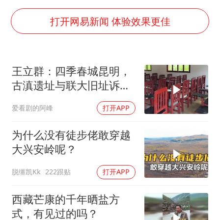
胡彦斌获《歌手2026》歌王
打开网易新闻 体验效果更佳
名创优品回应女子吐槽内裤质量差
秋天的第一杯奶茶到底有多火
38岁演员求职万岁山NPC成功
王立群：四季春城昆明，
国防部：中国军队坚决反制任何闹海挑衅图谋
古滇遗址与联大旧址诉说
我国外贸延续良好增长态势
千年岁月！
爱看剧的阿峰
打开APP
夯实基础开新局
为什么没有徒步佬敢穿越
大兴安岭呢？
脱缰凯Kk
222跟贴
打开APP
西藏芒康的千年晒盐方
式，有见过的吗？