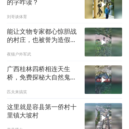
的字咋读？
刘哥谈体育
能让文物专家都心惊胆战
的村庄，也被誉为造假第
一村
夜猫户外军武
广西桂林四桥相连天生
桥，免费探秘大自然鬼斧
神工
匹夫来搞笑
这里就是容县第一侨村十
里镇大坡村