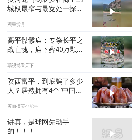
城段最窄与最宽处一探究
竟
观星赏月
高平骷髅庙：专祭长平之
战亡魂，庙下葬40万颗人
头丨山西晋城 骷髅庙坐落
瑞视觉看天下
于山西晋城高平市谷口
村，地处长平之战核心遗
陕西富平，到底骗了多少
址，是国内唯一专
人？居然拥有4个“中国之
最”
黄丽搞笑小能手
讲真，是球网先动手
的！！！