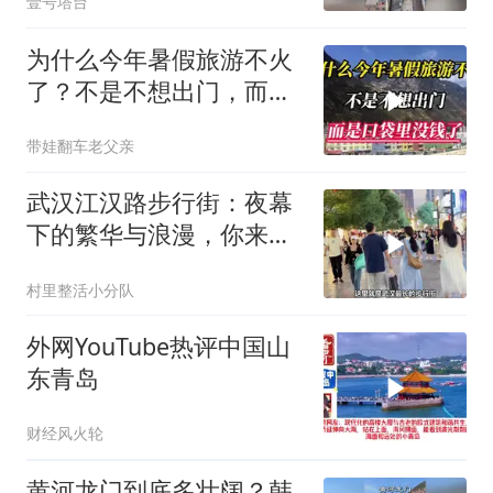
壹号塔台
为什么今年暑假旅游不火
了？不是不想出门，而是
口袋里没钱了
带娃翻车老父亲
武汉江汉路步行街：夜幕
下的繁华与浪漫，你来过
吗？
村里整活小分队
外网YouTube热评中国山
东青岛
财经风火轮
黄河龙门到底多壮阔？韩