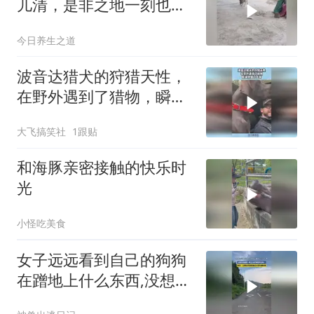
儿清，是非之地一刻也不
多待
今日养生之道
波音达猎犬的狩猎天性，
在野外遇到了猎物，瞬间
觉醒了血脉！
大飞搞笑社
1跟贴
和海豚亲密接触的快乐时
光
小怪吃美食
女子远远看到自己的狗狗
在蹭地上什么东西,没想到
到跟前