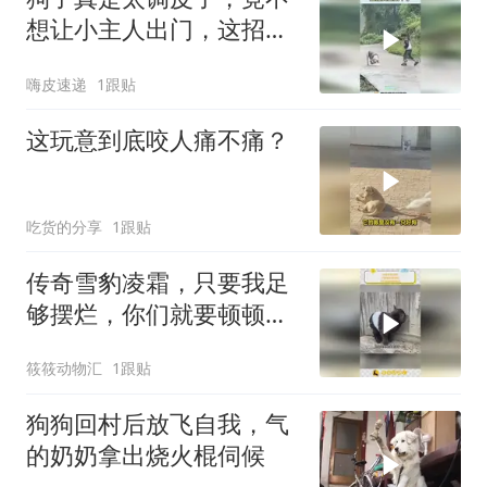
想让小主人出门，这招真
是太牛了！
嗨皮速递
1跟贴
这玩意到底咬人痛不痛？
吃货的分享
1跟贴
传奇雪豹凌霜，只要我足
够摆烂，你们就要顿顿管
饭
筱筱动物汇
1跟贴
狗狗回村后放飞自我，气
的奶奶拿出烧火棍伺候