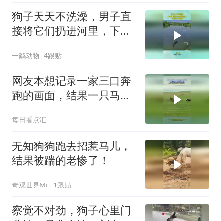
狗子天天不洗澡，男子直
接将它们扔进河里，下幕
狗子都慌了！
一鹞动物
4跟贴
网友本想记录一家三口奔
跑的画面，结果一只马被
护栏给绊倒了
每日看点汇
无知狗狗跑去招惹马儿，
结果被踹的老惨了！
奇观世界Mr
1跟贴
察觉不对劲，狗子心里门