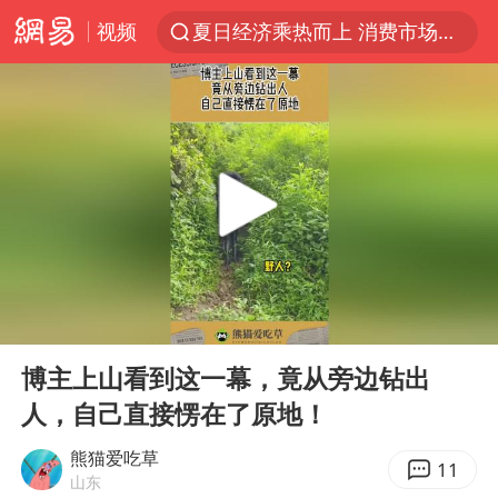
视频
夏日经济乘热而上 消费市场向新而行
于东来回应胖东来近25年老店年底关闭
见到女儿瞬间父亲眼里有了光
刘嘉玲晒与周星驰合照
香港刷新1884年以来最高气温纪录
独闯南太行的失联女生最后轨迹已确认
央视新主播李秋莹母校发文祝贺
00:00
00:11
上门女婿出轨女邻居多年被判重婚罪
Play
Ent
full
国足U17与阿森纳决赛取消 并列冠军
博主上山看到这一幕，竟从旁边钻出
人，自己直接愣在了原地！
上海全力守护市民“菜篮子”
暑期研学游升温 在旅途中增长知识
熊猫爱吃草
11
山东