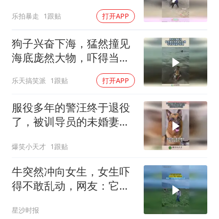
敢躲后面！
乐拍暴走
1跟贴
打开APP
狗子兴奋下海，猛然撞见
海底庞然大物，吓得当地
掉头就跑！
乐天搞笑派
1跟贴
打开APP
服役多年的警汪终于退役
了，被训导员的未婚妻领
养，汪汪对此毫不知情！
爆笑小天才
1跟贴
牛突然冲向女生，女生吓
得不敢乱动，网友：它好
像是要跟你玩耍
星沙时报