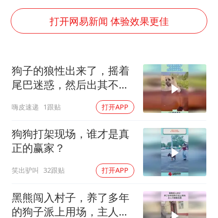
猫咪过火把节被抹成黑猫
BLG经理辟谣Bin离队
打开网易新闻 体验效果更佳
以军士兵把枪口对准中国记者
云南一男子胃中取出180颗铁钉
狗子的狼性出来了，摇着
曹颖儿子首次演长剧
尾巴迷惑，然后出其不备
“开学三件套”全线暴涨
攻击！
嗨皮速递
1跟贴
打开APP
总书记点赞的非遗苗绣焕发新生机
狗狗打架现场，谁才是真
正的赢家？
笑出驴叫
32跟贴
打开APP
黑熊闯入村子，养了多年
的狗子派上用场，主人只