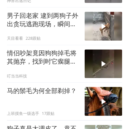
神兽出逃日记
男子回老家 逮到两狗子外
出贪玩逃跑现场，瞬间被
治愈
天目看看
228跟贴
情侣吵架竟因狗狗掉毛将
其抛弃，找到时它瘸腿哭
泣惹人心疼
叮当当科技
马的鬃毛为何全部剃掉？
上班摸鱼一级选手
17跟贴
狗子真是太调皮了，竟不