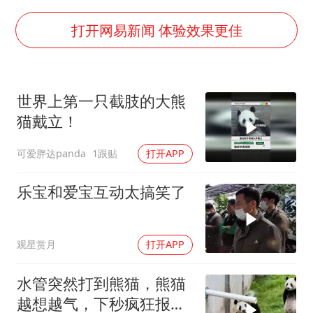
中国女篮70-67险胜尼日利亚女篮
打开网易新闻 体验效果更佳
国防部：坚决反制任何闹海挑衅图谋
“新疆阿勒泰八月能滑雪”不实
日本试射“战斧”导弹，国防部回应
世界上第一只截肢的大熊
胡彦斌韩磊 谁帮谁
猫戴立！
夯实基础开新局
可爱胖达panda
1跟贴
打开APP
乐宝和爱宝互动太搞笑了
观星赏月
打开APP
水管突然打到熊猫，熊猫
越想越气，下秒疯狂报