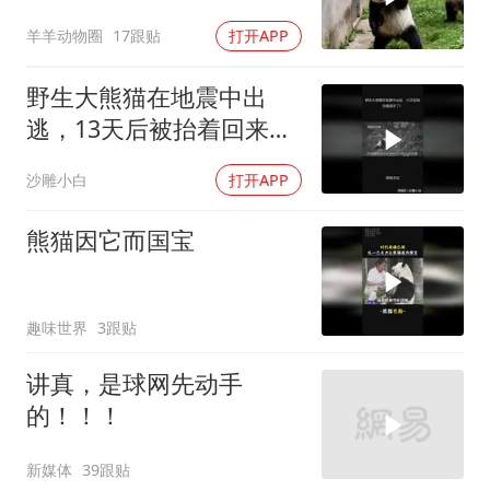
复！
羊羊动物圈
17跟贴
打开APP
野生大熊猫在地震中出
逃，13天后被抬着回来
了！
沙雕小白
打开APP
熊猫因它而国宝
趣味世界
3跟贴
讲真，是球网先动手
的！！！
新媒体
39跟贴