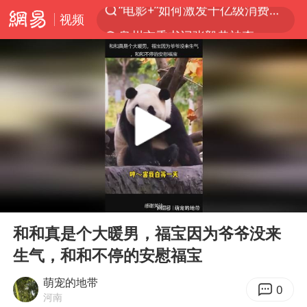
视频
泉州市委书记张毅恭被查
沙特土耳其巴基斯坦签署共同防务协议
河南将重点打击十类新型黑恶犯罪
老中医：立秋后养心是关键
中医教你一招提升气血
U17国足三连胜晋级明日之星半决赛
四川宜宾市高县4.9级地震致1人死亡
00:00
00:17
全球首个长时储能一体化产业园量产
Play
Ent
full
中巨芯：上半年归母净利润1405.77万元
和和真是个大暖男，福宝因为爷爷没来
生气，和和不停的安慰福宝
“今天得有40℃了吧 为啥还不预警”
萌宠的地带
欧阳娜娜窦靖童好搭
0
河南