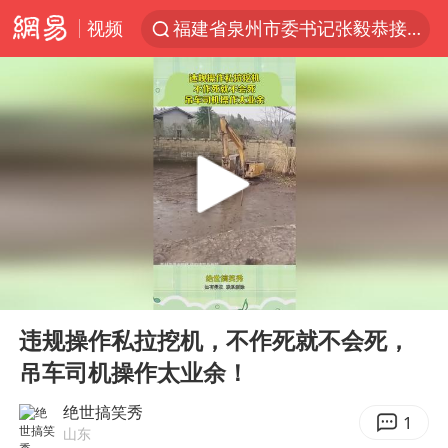
福建省泉州市委书记张毅恭接受纪律审查和监察调查
视频
台风白海豚实时路径
“电影+”如何激发千亿级消费新活力？
秘鲁和墨西哥宣布恢复外交关系
沙特土耳其巴基斯坦签署共同防务协议
中医教你一招提升气血
全球首个长时储能一体化产业园量产
00:00
00:11
四川宜宾市高县4.9级地震致1人死亡
Play
Ent
胜宏科技：股票交易异常波动
full
违规操作私拉挖机，不作死就不会死，
中巨芯：上半年归母净利润1405.77万元
吊车司机操作太业余！
美股存储板块集体大跌
绝世搞笑秀
1
山东
U17国足点球大战淘汰河床晋级决赛