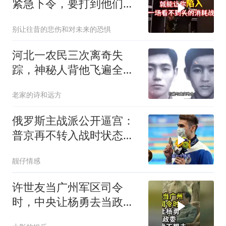
紧急下令，要打到他们承
受不住
别让往昔的悲伤和对未来的恐惧
河北一农民三次离奇失
踪，神秘人背他飞遍全中
国，幕后真相是什么
老家的诗和远方
俄罗斯主战派公开逼宫：
普京再不转入战时状态，
我们就自己动手
靓仔情感
许世友当广州军区司令
时，中央让杨勇去当政
委，杨勇说：我不想去