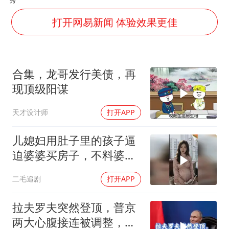
百花奖开幕式
打开网易新闻 体验效果更佳
38岁演员求职万岁山NPC成功
老中医：立秋后养心是关键
合集，龙哥发行美债，再
国防部：中国军队坚决反制任何闹海挑衅图谋
现顶级阳谋
我国外贸延续良好增长态势
天才设计师
打开APP
东航：国内客票提前14天免费退改
欧阳娜娜窦靖童好搭
儿媳妇用肚子里的孩子逼
迫婆婆买房子，不料婆婆
夯实基础开新局
的做法绝了！
二毛追剧
打开APP
拉夫罗夫突然登顶，普京
两大心腹接连被调整，究