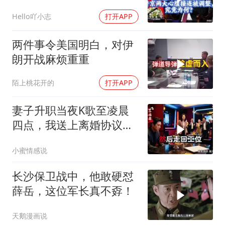
竟为何？
Hello吖小志
打开APP
两件事令美国明白，对伊
朗开战麻烦重重
陌上桃花开的
打开APP
妻子升职当夜K歌至凌晨
四点，我送上离婚协议果
盘，隔天她拦在公司门
小蜜情感说
口：我们谈谈
长沙保卫战中，他敢硬怼
薛岳，这位军长真不孬！
天鹅漫画说