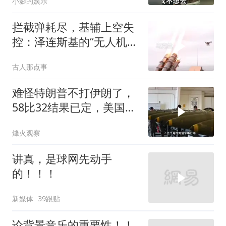
小影的娱乐
拦截弹耗尽，基辅上空失
控：泽连斯基的“无人机神
话”为何突然没人提了
古人那点事
难怪特朗普不打伊朗了，
58比32结果已定，美国专
家：一个时代结束
烽火观察
讲真，是球网先动手
的！！！
新媒体
39跟贴
论背景音乐的重要性！！