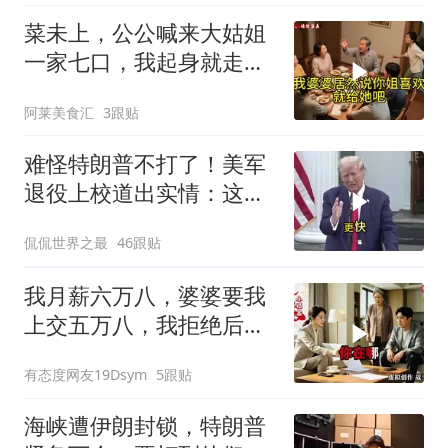
菜未上，公公喊来大姑姐
一家七口，我起身就走，
他怒喊：一万三谁付？
阿莱美食汇
3跟贴
难怪特朗普不打了！美军
退役上校道出实情：这场
仗美国已经输了
侃侃世界之最
46跟贴
我月薪六万八，婆婆要我
上交五万八，我拒绝后她
换了门锁，12天后我决意
有态度网友19Dsym
5跟贴
离婚
海峡遭伊朗封锁，特朗普