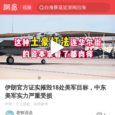
视频
白海豚逼近浙闽沿海
国足U17与阿森纳决赛取消 并列冠军
王艺迪2-4不敌张本美和止步4强
“白海豚”来了！第一批飞机已绑好
白海豚5次眼壁置换
王艺迪无缘横滨赛决赛
杭州部分地铁高架段临时停运
00:00
06:17
2025年小学教师减少13.19万
Play
Ent
full
浙江海域将现5到8米巨浪到狂浪
伊朗官方证实摧毁18处美军目标，中东
美军实力严重受损
武契奇会见泽连斯基有何意图
声明：个人原创，仅供参考
上海大部迎大暴雨
老牧说说