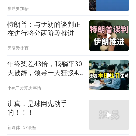
软
拿铁要加糖
特朗普：与伊朗的谈判正
在进行将分两阶段推进
吴霶爱体育
年终奖差43倍，我躺平30
天被辞，领导一天狂接47
个退单电话
小兔子发现大事情
讲真，是球网先动手
的！！！
新媒体
57跟贴