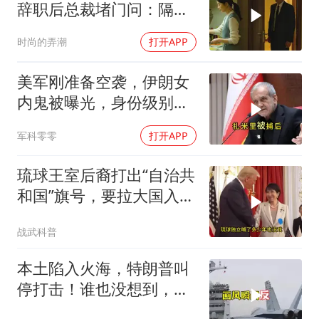
辞职后总裁堵门问：隔壁
楼你买的？
时尚的弄潮
打开APP
美军刚准备空袭，伊朗女
内鬼被曝光，身份级别很
意外
军科零零
打开APP
琉球王室后裔打出“自治共
和国”旗号，要拉大国入局
制衡美日
战武科普
本土陷入火海，特朗普叫
停打击！谁也没想到，中
方已完成南海布局