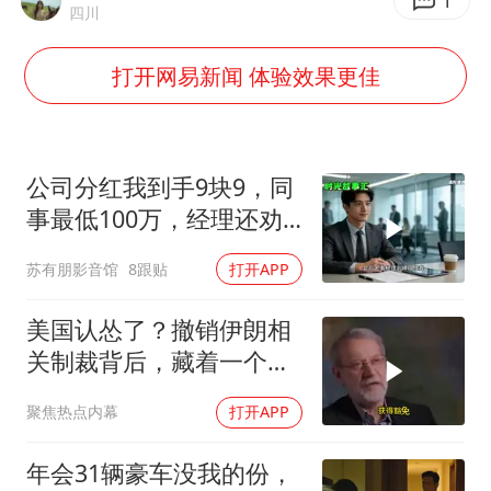
《龙餐馆》 冲奖
1
四川
《披荆斩棘2026》阵容官宣
打开网易新闻 体验效果更佳
“伊斯兰版北约”出现
伯克希尔净买入约200亿美元股票
以军士兵把枪口对准中国记者
公司分红我到手9块9，同
构建更高水平的全民健身公共服务体系
事最低100万，经理还劝
我续签，我笑了：不签了
苏有朋影音馆
8跟贴
打开APP
美国认怂了？撤销伊朗相
关制裁背后，藏着一个说
不出口的尴尬
聚焦热点内幕
打开APP
年会31辆豪车没我的份，