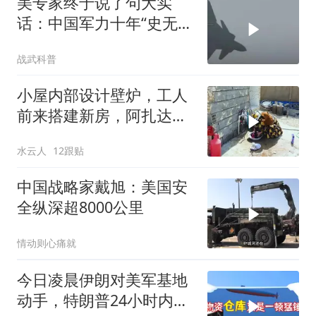
美专家终于说了句大实
话：中国军力十年“史无前
例”狂飙，美国这次真坐不
战武科普
住了
小屋内部设计壁炉，工人
前来搭建新房，阿扎达思
念卡迪尔
水云人
12跟贴
中国战略家戴旭：美国安
全纵深超8000公里
情动则心痛就
今日凌晨伊朗对美军基地
动手，特朗普24小时内服