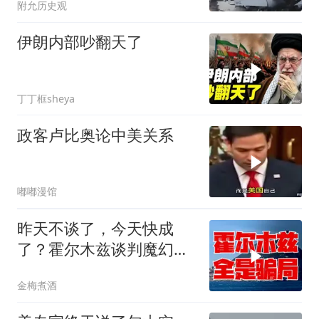
附允历史观
伊朗内部吵翻天了
丁丁框sheya
政客卢比奥论中美关系
嘟嘟漫馆
昨天不谈了，今天快成
了？霍尔木兹谈判魔幻反
转，全是骗局？
金梅煮酒