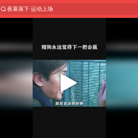
夜幕落下 运动上场
段绚竞因公牺牲 年仅44岁
“空调24小时开着更省电”不实
1岁宝宝碰坏纸巾盒 宝妈被索赔924元
台风白海豚环流面积近似13个浙江
Meta被判支付5.67亿美元
台风白海豚逼近 暴雨大暴雨来袭
发行市值610亿 谁是宇树科技背后赢家
公司“上四休三”但要降薪1000元
47岁妈妈突然产女 26岁女儿：很震惊
OpenAI为免费用户升级GPT-5.6 Luna