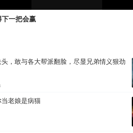
美媒称美国想用战术核武器对抗中俄
中国稀土盘中涨停
得下一把会赢
日本广岛民众举行游行反对政府行径
实探山东最热的“中国蔬菜之乡”
女子开一天一夜空调后二氧化碳中毒
粉笔发布“自曝式”公开信
铁头，敢与各大帮派翻脸，尽显兄弟情义狠劲
奋进开新局 实干挑大梁
贴
你当老娘是病猫