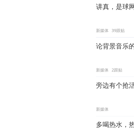
讲真，是球
新媒体
39跟贴
论背景音乐
新媒体
2跟贴
旁边有个抢
新媒体
多喝热水，