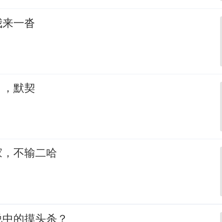
我来一沓
，，默契
家，不输二哈
说中的摸头杀？