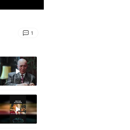
01:56
Enter
fullscreen
1