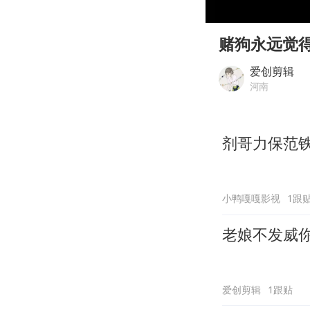
00:00
Play
赌狗永远觉
爱创剪辑
河南
剂哥力保范
小鸭嘎嘎影视
1跟
老娘不发威
爱创剪辑
1跟贴