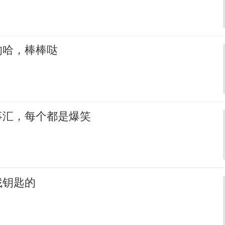
的哈，棒棒哒
事汇，每个都是爆笑
找钥匙的