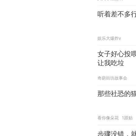
听着差不多
娱乐大爆炸v
女子好心投
让我吃垃
奇葩街坊故事会
那些社恐的
看你像朵花
1跟贴
步骤没错，