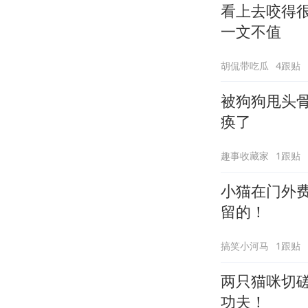
看上去咬得
一文不值
胡侃带吃瓜
4跟贴
被狗狗甩头
痪了
趣事收藏家
1跟贴
小猫在门外
留的！
搞笑小河马
1跟贴
两只猫咪切
功夫！