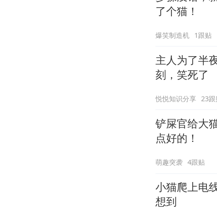
了个猫！
爆笑制造机
1跟贴
主人为了半
刻，笑死了
悦悦知识分享
23跟
铲屎官给大
点好的！
萌趣突袭
4跟贴
小猫爬上电
想到