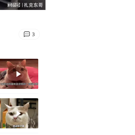
02:05
Enter
fullscreen
3