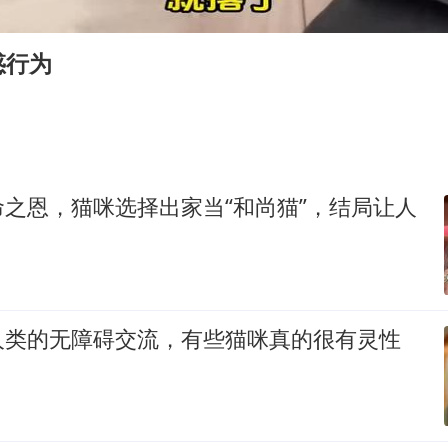
商场现钱学森巨幅海报 负责人回应
36岁男演员成景区NPC后人气爆棚
惑行为
全民健身事业高质量发展
台当局重金为“台独”织“皇帝新衣”
几元成本的AI广告导致千万市值蒸发
老挝国会主席赛宋蓬逝世
之恩，猫咪选择出家当“和尚猫”，结局让人
夏日经济乘“热”而上 消费市场向“新”而行
乐享全民健身 共筑健康中国
人类的无障碍交流，有些猫咪真的很有灵性