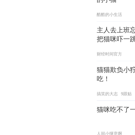
酷酷的小生活
主人去上班
把猫咪吓一
财经时间官方
猫猫欺负小
吃！
搞笑的大志
9跟贴
猫咪吃不了
人间小惬意啊