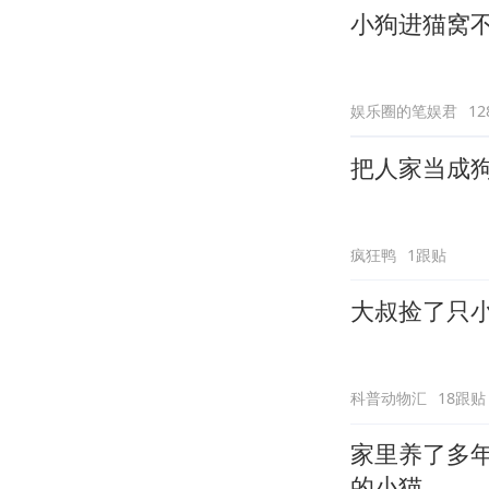
小狗进猫窝不
娱乐圈的笔娱君
1
把人家当成
疯狂鸭
1跟贴
大叔捡了只
科普动物汇
18跟贴
家里养了多
的小猫