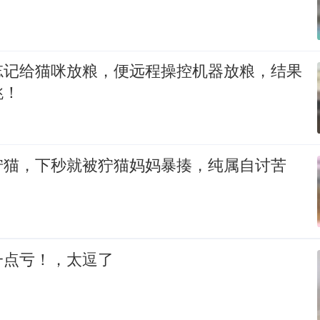
忘记给猫咪放粮，便远程操控机器放粮，结果
跳！
狞猫，下秒就被狞猫妈妈暴揍，纯属自讨苦
一点亏！，太逗了