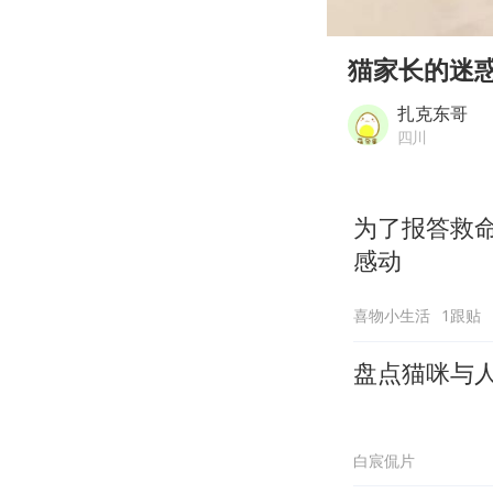
00:00
Play
猫家长的迷
扎克东哥
四川
为了报答救命
感动
喜物小生活
1跟贴
盘点猫咪与
白宸侃片