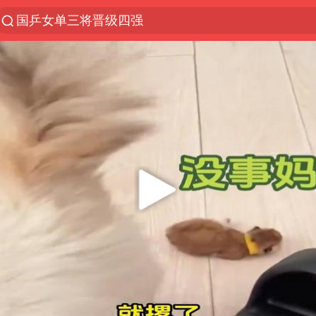
国乒女单三将晋级四强
光影经济撬动暑期消费新蓝海
马克·艾伦退出斯诺克中国公开赛
微信又有新功能，你可以“撤回”你的撤回了！
新疆优化调整景区内自驾服务费
上四休三，但降薪1000元，你接受吗？
情侣平潭拍日出坠崖1死1伤
央视新主播李秋莹孙亚鹏亮相
酒店回应车内过夜被收150元
黄金牛市回来了吗
杭州全市有序停课