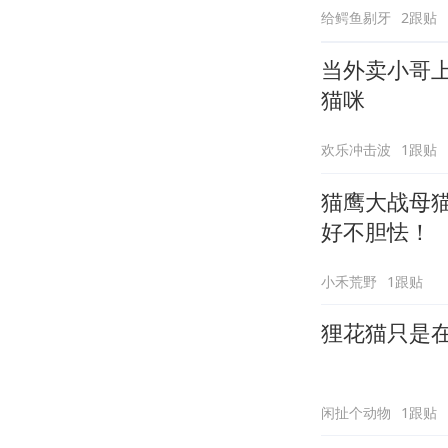
给鳄鱼剔牙
2跟贴
当外卖小哥
猫咪
欢乐冲击波
1跟贴
猫鹰大战母
好不胆怯！
小禾荒野
1跟贴
狸花猫只是
闲扯个动物
1跟贴